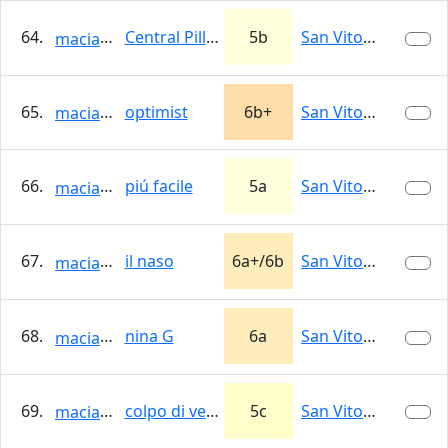
64.
Central Pillar
5b
San Vito Lo Capo
maciash
65.
optimist
6b+
San Vito Lo Capo
maciash
66.
piú facile
5a
San Vito Lo Capo
maciash
67.
il naso
6a+/6b
San Vito Lo Capo
maciash
68.
nina G
6a
San Vito Lo Capo
maciash
69.
colpo di vento
5c
San Vito Lo Capo
maciash