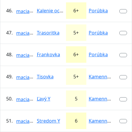
46.
Kalenie ocele
6+
Porúbka
maciash
47.
Trasoritka
5+
Porúbka
maciash
48.
Frankovka
6+
Porúbka
maciash
49.
Tisovka
5+
Kamenné vráta
maciash
50.
Ľavý Y
5
Kamenné vráta
maciash
51.
Stredom Y
6
Kamenné vráta
maciash