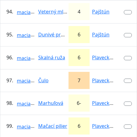
94.
Veterný mlyn
4
Pajštún
maciash
95.
Dunivé previsy
6
Pajštún
maciash
96.
Skalná ruža
6
Plavecký hrad -…
maciash
97.
Čulo
7
Plavecký hrad -…
maciash
98.
Marhuľová
6-
Plavecký hrad -…
maciash
99.
Mačací pilier
6
Plavecký hrad -…
maciash