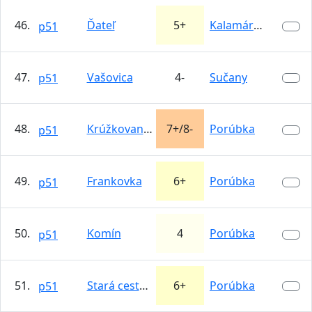
46.
Ďateľ
5+
Kalamárka
p51
47.
Vašovica
4-
Sučany
p51
48.
Krúžkovanie vtákov
7+/8-
Porúbka
p51
49.
Frankovka
6+
Porúbka
p51
50.
Komín
4
Porúbka
p51
51.
Stará cesta (Slnečné steny)
6+
Porúbka
p51