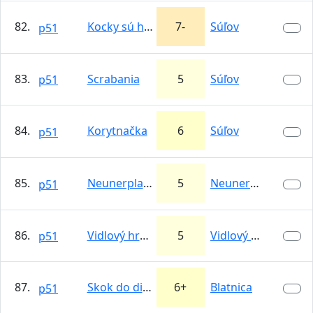
82.
Kocky sú hodené
7-
Súľov
p51
83.
Scrabania
5
Súľov
p51
84.
Korytnačka
6
Súľov
p51
85.
Neunerplatte Messner Führe
5
Neunerplatte…
p51
86.
Vidlový hrebeň
5
Vidlový hrebeň
p51
87.
Skok do diery
6+
Blatnica
p51