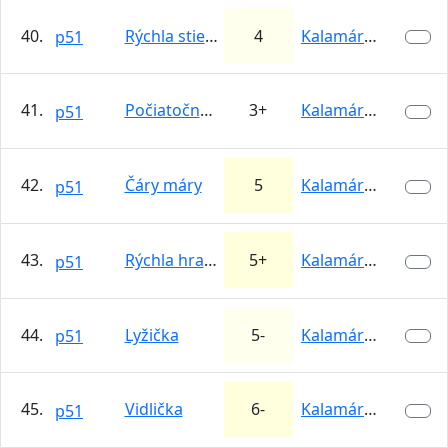
40.
Rýchla stienka
4
Kalamárka
p51
41.
Počiatočná škára
3+
Kalamárka
p51
42.
Čáry máry
5
Kalamárka
p51
43.
Rýchla hrana
5+
Kalamárka
p51
44.
Lyžička
5-
Kalamárka
p51
45.
Vidlička
6-
Kalamárka
p51