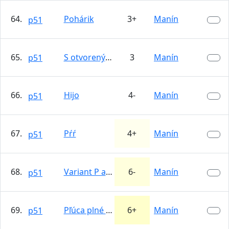
64.
Pohárik
3+
Manín
p51
65.
S otvorenými očami
3
Manín
p51
66.
Hijo
4-
Manín
p51
67.
Pŕŕ
4+
Manín
p51
68.
Variant P alebo L
6-
Manín
p51
69.
Pľúca plné peľu
6+
Manín
p51