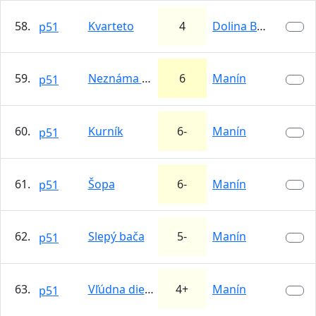
58.
Kvarteto
4
Dolina Bielej…
p51
59.
Neznáma manina
6
Manín
p51
60.
Kurník
6-
Manín
p51
61.
Šopa
6-
Manín
p51
62.
Slepý bača
5-
Manín
p51
63.
Vľúdna dievčina
4+
Manín
p51