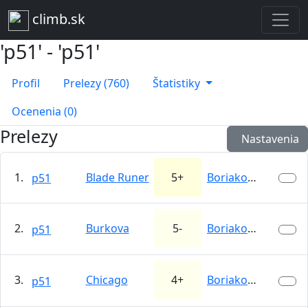
climb.sk
'p51' - 'p51'
Profil
Prelezy (760)
Štatistiky
Ocenenia (0)
Prelezy
Nastavenia
1.
Blade Runer
5+
Boriakové skaly
p51
2.
Burkova
5-
Boriakové skaly
p51
3.
Chicago
4+
Boriakové skaly
p51