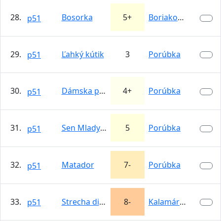
28.
Bosorka
5+
Boriakové skaly
p51
29.
Ľahký kútik
3
Porúbka
p51
30.
Dámska päťka
4+
Porúbka
p51
31.
Sen Mladych Chlapcov
5
Porúbka
p51
32.
Matador
7-
Porúbka
p51
33.
Strecha direkt
8-
Kalamárka
p51