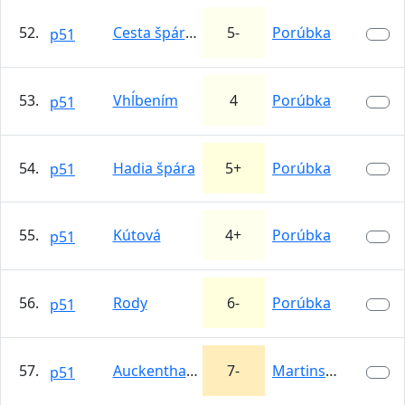
52.
Cesta špárov
5-
Porúbka
p51
53.
Vhĺbením
4
Porúbka
p51
54.
Hadia špára
5+
Porúbka
p51
55.
Kútová
4+
Porúbka
p51
56.
Rody
6-
Porúbka
p51
57.
Auckenthaler
7-
Martinswand
p51