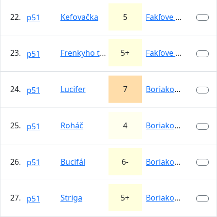
22.
Kefovačka
5
Fakľove špáry
p51
23.
Frenkyho trenky
5+
Fakľove špáry
p51
24.
Lucifer
7
Boriakové skaly
p51
25.
Roháč
4
Boriakové skaly
p51
26.
Bucifál
6-
Boriakové skaly
p51
27.
Striga
5+
Boriakové skaly
p51