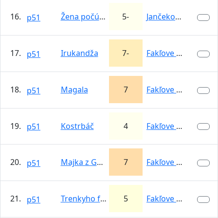
16.
Žena počúva
5-
Jančekova skala
p51
17.
Irukandža
7-
Fakľove špáry
p51
18.
Magala
7
Fakľove špáry
p51
19.
Kostrbáč
4
Fakľove špáry
p51
20.
Majka z Gurunu
7
Fakľove špáry
p51
21.
Trenkyho frenky
5
Fakľove špáry
p51