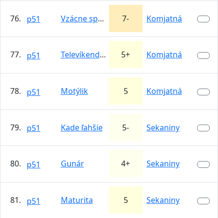
76.
Vzácne spojenie
7-
Komjatná
p51
77.
Televíkendová
5+
Komjatná
p51
78.
Motýlik
5
Komjatná
p51
79.
Kade ľahšie
5-
Sekaniny
p51
80.
Gunár
4+
Sekaniny
p51
81.
Maturita
5
Sekaniny
p51