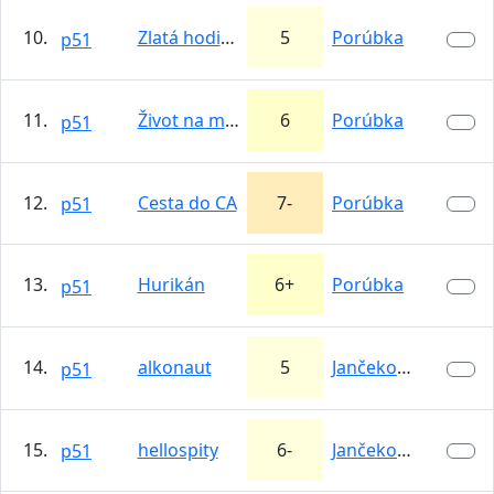
10.
Zlatá hodinka
5
Porúbka
p51
11.
Život na malých skalách
6
Porúbka
p51
12.
Cesta do CA
7-
Porúbka
p51
13.
Hurikán
6+
Porúbka
p51
14.
alkonaut
5
Jančekova skala
p51
15.
hellospity
6-
Jančekova skala
p51