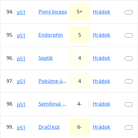
94.
Pivný biceps
5+
Hrádok
p51
95.
Endorphin
5
Hrádok
p51
96.
Septik
4
Hrádok
p51
97.
Pokútne úmysly
4
Hrádok
p51
98.
Semišová myš
4-
Hrádok
p51
99.
Dračí kút
6-
Hrádok
p51