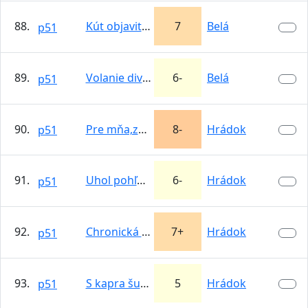
88.
Kút objaviteľov
7
Belá
p51
89.
Volanie divočiny
6-
Belá
p51
90.
Pre mňa,za mňa
8-
Hrádok
p51
91.
Uhol pohľadu
6-
Hrádok
p51
92.
Chronická erekcia
7+
Hrádok
p51
93.
S kapra šupina
5
Hrádok
p51