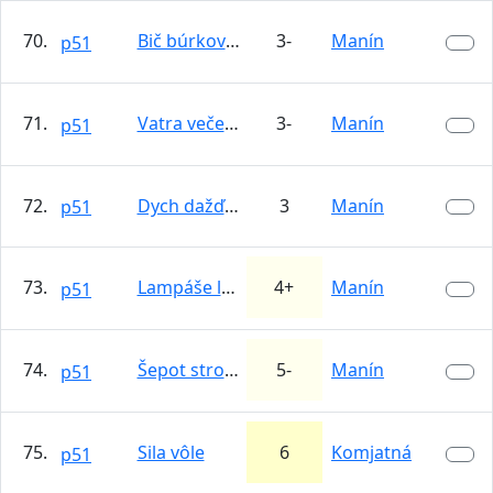
70.
Bič búrkovej bosorky
3-
Manín
p51
71.
Vatra večernej víly
3-
Manín
p51
72.
Dych dažďového ducha
3
Manín
p51
73.
Lampáše letných loptošov
4+
Manín
p51
74.
Šepot stromových škriatkov
5-
Manín
p51
75.
Sila vôle
6
Komjatná
p51