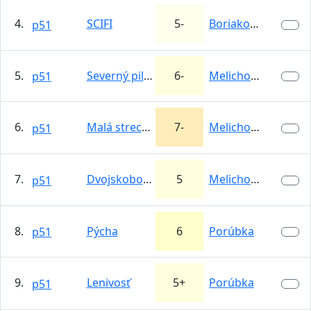
4.
SCIFI
5-
Boriakové skaly
p51
5.
Severný pilier
6-
Melichova skala
p51
6.
Malá strecha
7-
Melichova skala
p51
7.
Dvojskobová
5
Melichova skala
p51
8.
Pýcha
6
Porúbka
p51
9.
Lenivosť
5+
Porúbka
p51