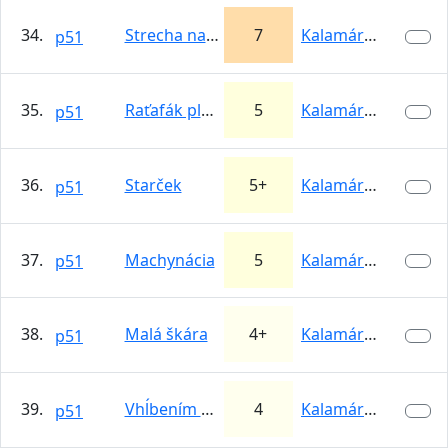
34.
Strecha nad ohniskom
7
Kalamárka
p51
35.
Raťafák plachta
5
Kalamárka
p51
36.
Starček
5+
Kalamárka
p51
37.
Machynácia
5
Kalamárka
p51
38.
Malá škára
4+
Kalamárka
p51
39.
Vhĺbením vľavo
4
Kalamárka
p51