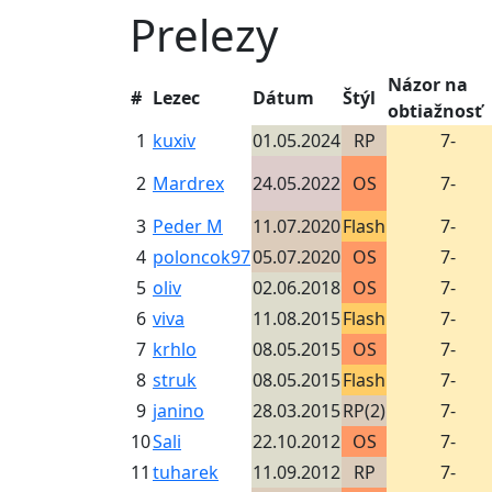
Prelezy
Názor na
#
Lezec
Dátum
Štýl
obtiažnosť
1
kuxiv
01.05.2024
RP
7-
2
Mardrex
24.05.2022
OS
7-
3
Peder M
11.07.2020
Flash
7-
4
poloncok97
05.07.2020
OS
7-
5
oliv
02.06.2018
OS
7-
6
viva
11.08.2015
Flash
7-
7
krhlo
08.05.2015
OS
7-
8
struk
08.05.2015
Flash
7-
9
janino
28.03.2015
RP(2)
7-
10
Sali
22.10.2012
OS
7-
11
tuharek
11.09.2012
RP
7-