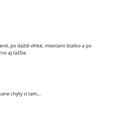
ené, po daždi vlhké, miestami blatko a po
no aj ťažšie.
kane chyty si tam...