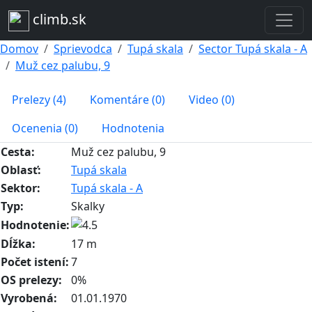
climb.sk
Domov
Sprievodca
Tupá skala
Sector Tupá skala - A
Muž cez palubu, 9
Prelezy (4)
Komentáre (0)
Video (0)
Ocenenia (0)
Hodnotenia
Cesta:
Muž cez palubu, 9
Oblasť:
Tupá skala
Sektor:
Tupá skala - A
Typ:
Skalky
Hodnotenie:
Dĺžka:
17 m
Počet istení:
7
OS prelezy:
0%
Vyrobená:
01.01.1970