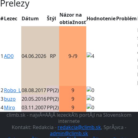
Prelezy
Názor na
#
Lezec
Dátum
Štýl
Hodnotenie
Problém
obtiažnosť
1
AD0
04.06.2026
RP
9-/9
2
Robo_L
08.08.2017
PP(2)
9
3
buzo
20.05.2016
PP(2)
9
4
Miro
03.11.2007
PP(2)
9
climb.sk - najvÃ¤ÄÅ¡Ã­ lezeckÃ½ portÃ¡l na Slovenskom
internete
Kontakt: Redakcia -
redakcia@climb.sk
, SprÃ¡vca -
admin@climb.sk