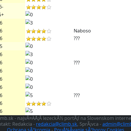
6-
5+
6
6
Naboso
6
???
5
6
6
???
6
6
6
6
???
6
6
imb.sk - najvÃ¤ÄÅ¡Ã­ lezeckÃ½ portÃ¡l na Slovenskom intern
takt: Redakcia -
redakcia@climb.sk
, SprÃ¡vca -
admin@climb
Ochrana sÃºkromia
-
PouÅ¾Ã­vanie sÃºborov Cookies