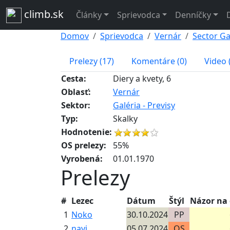
climb.sk
Články
Sprievodca
Denníčky
Domov
Sprievodca
Vernár
Sector Gal
Prelezy (17)
Komentáre (0)
Video 
Cesta:
Diery a kvety, 6
Oblasť:
Vernár
Sektor:
Galéria - Previsy
Typ:
Skalky
Hodnotenie:
OS prelezy:
55%
Vyrobená:
01.01.1970
Prelezy
#
Lezec
Dátum
Štýl
Názor na 
1
Noko
30.10.2024
PP
2
navi
05.07.2024
OS