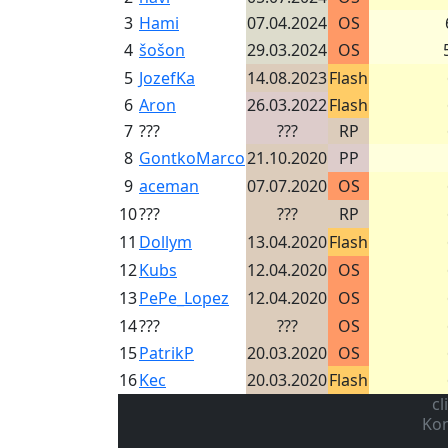
3
Hami
07.04.2024
OS
4
šošon
29.03.2024
OS
5
JozefKa
14.08.2023
Flash
6
Aron
26.03.2022
Flash
7
???
???
RP
8
GontkoMarco
21.10.2020
PP
9
aceman
07.07.2020
OS
10
???
???
RP
11
Dollym
13.04.2020
Flash
12
Kubs
12.04.2020
OS
13
PePe_Lopez
12.04.2020
OS
14
???
???
OS
15
PatrikP
20.03.2020
OS
16
Kec
20.03.2020
Flash
cl
Kon