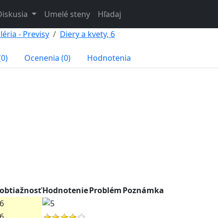
Diskusia
Umelé steny
Hľadaj
éria - Previsy
Diery a kvety, 6
(0)
Ocenenia (0)
Hodnotenia
obtiažnosť
Hodnotenie
Problém
Poznámka
6
6