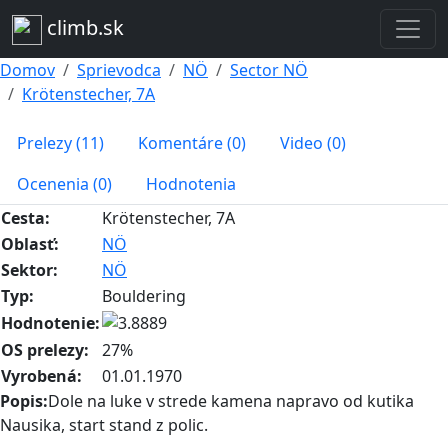
climb.sk
Domov
Sprievodca
NÖ
Sector NÖ
Krötenstecher, 7A
Prelezy (11)
Komentáre (0)
Video (0)
Ocenenia (0)
Hodnotenia
Cesta:
Krötenstecher, 7A
Oblasť:
NÖ
Sektor:
NÖ
Typ:
Bouldering
Hodnotenie:
OS prelezy:
27%
Vyrobená:
01.01.1970
Popis:
Dole na luke v strede kamena napravo od kutika
Nausika, start stand z polic.