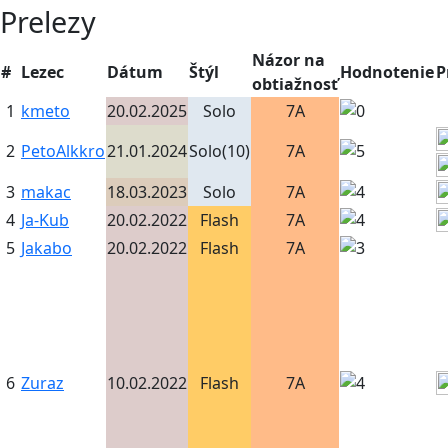
Prelezy
Názor na
#
Lezec
Dátum
Štýl
Hodnotenie
P
obtiažnosť
1
kmeto
20.02.2025
Solo
7A
2
PetoAlkkro
21.01.2024
Solo(10)
7A
3
makac
18.03.2023
Solo
7A
4
Ja-Kub
20.02.2022
Flash
7A
5
Jakabo
20.02.2022
Flash
7A
6
Zuraz
10.02.2022
Flash
7A