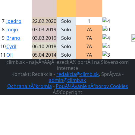
7
!pedro
22.02.2020
Solo
1
8
mojo
03.03.2019
Solo
7A
9
Brano
03.03.2019
Solo
7A
10
Cyril
06.10.2018
Solo
7A
11
Oli
05.04.2014
Solo
7A
climb.sk - najvÃ¤ÄÅ¡Ã­ lezeckÃ½ portÃ¡l na Slovenskom
internete
Kontakt: Redakcia -
redakcia@climb.sk
, SprÃ¡vca -
admin@climb.sk
Ochrana sÃºkromia
-
PouÅ¾Ã­vanie sÃºborov Cookies
Â©Copyright