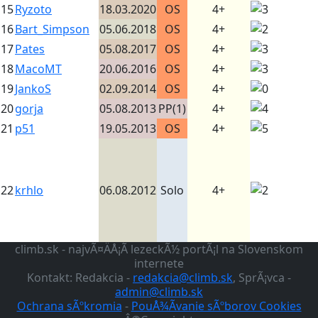
15
Ryzoto
18.03.2020
OS
4+
16
Bart_Simpson
05.06.2018
OS
4+
17
Pates
05.08.2017
OS
4+
18
MacoMT
20.06.2016
OS
4+
19
JankoS
02.09.2014
OS
4+
20
gorja
05.08.2013
PP(1)
4+
21
p51
19.05.2013
OS
4+
22
krhlo
06.08.2012
Solo
4+
climb.sk - najvÃ¤ÄÅ¡Ã­ lezeckÃ½ portÃ¡l na Slovenskom
internete
Kontakt: Redakcia -
redakcia@climb.sk
, SprÃ¡vca -
admin@climb.sk
Ochrana sÃºkromia
-
PouÅ¾Ã­vanie sÃºborov Cookies