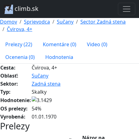
climb.sk
Domov
Sprievodca
Sučany
Sector Zadná stena
Čvirova, 4+
Prelezy (22)
Komentáre (0)
Video (0)
Ocenenia (0)
Hodnotenia
Cesta:
Čvirova, 4+
Oblasť:
Sučany
Sektor:
Zadná stena
Typ:
Skalky
Hodnotenie:
OS prelezy:
54%
Vyrobená:
01.01.1970
Prelezy
Názor na