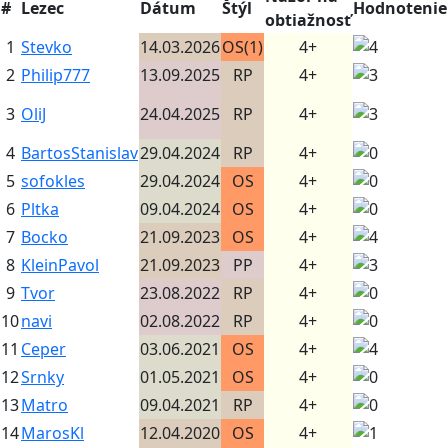
#
Lezec
Dátum
Štýl
Hodnotenie
obtiažnosť
1
Stevko
14.03.2026
OS(1)
4+
2
Philip777
13.09.2025
RP
4+
3
OliJ
24.04.2025
RP
4+
4
BartosStanislav
29.04.2024
RP
4+
5
sofokles
29.04.2024
OS
4+
6
Pltka
09.04.2024
OS
4+
7
Bocko
21.09.2023
OS
4+
8
KleinPavol
21.09.2023
PP
4+
9
Tvor
23.08.2022
RP
4+
10
navi
02.08.2022
RP
4+
11
Ceper
03.06.2021
OS
4+
12
Srnky
01.05.2021
OS
4+
13
Matro
09.04.2021
RP
4+
14
MarosKl
12.04.2020
OS
4+