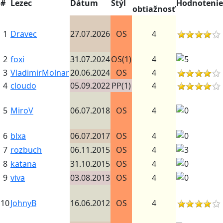
#
Lezec
Dátum
Štýl
Hodnotenie
obtiažnosť
1
Dravec
27.07.2026
OS
4
2
foxi
31.07.2024
OS(1)
4
3
VladimirMolnar
20.06.2024
OS
4
4
cloudo
05.09.2022
PP(1)
4
5
MiroV
06.07.2018
OS
4
6
blxa
06.07.2017
OS
4
7
rozbuch
06.11.2015
OS
4
8
katana
31.10.2015
OS
4
9
viva
03.08.2013
OS
4
10
JohnyB
16.06.2012
OS
4