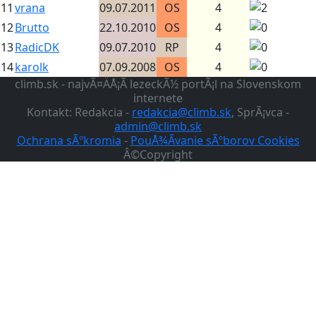
11
vrana
09.07.2011
OS
4
12
Brutto
22.10.2010
OS
4
13
RadicDK
09.07.2010
RP
4
14
karolk
07.09.2008
OS
4
climb.sk - najvÃ¤ÄÅ¡Ã­ lezeckÃ½ portÃ¡l na Slovenskom
internete
Kontakt: Redakcia -
redakcia@climb.sk
, SprÃ¡vca -
admin@climb.sk
Ochrana sÃºkromia
-
PouÅ¾Ã­vanie sÃºborov Cookies
Â©Copyright