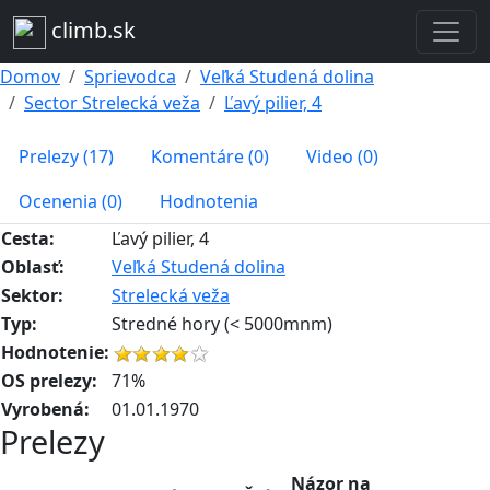
climb.sk
Domov
Sprievodca
Veľká Studená dolina
Sector Strelecká veža
Ľavý pilier, 4
Prelezy (17)
Komentáre (0)
Video (0)
Ocenenia (0)
Hodnotenia
Cesta:
Ľavý pilier, 4
Oblasť:
Veľká Studená dolina
Sektor:
Strelecká veža
Typ:
Stredné hory (< 5000mnm)
Hodnotenie:
OS prelezy:
71%
Vyrobená:
01.01.1970
Prelezy
Názor na