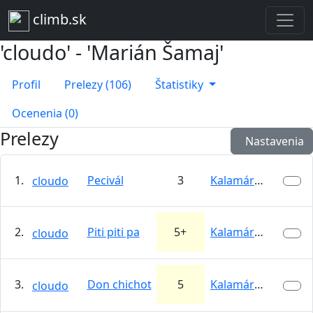
climb.sk
'cloudo' - 'Marián Šamaj'
Profil
Prelezy (106)
Štatistiky
Ocenenia (0)
Prelezy
Nastavenia
1.
Pecivál
3
Kalamárka
cloudo
2.
Piti piti pa
5+
Kalamárka
cloudo
3.
Don chichot
5
Kalamárka
cloudo