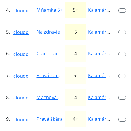
4.
Mňamka 5+
5+
Kalamárka
cloudo
5.
Na zdravie
5
Kalamárka
cloudo
6.
Cupi - lupi
4
Kalamárka
cloudo
7.
Pravá lomená škára
5-
Kalamárka
cloudo
8.
Machová hrana
4
Kalamárka
cloudo
9.
Pravá škára
4+
Kalamárka
cloudo