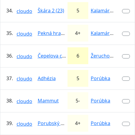
34.
Škára 2 (23)
5
Kalamárka
cloudo
35.
Pekná hrana
4+
Kalamárka
cloudo
36.
Čepelova cesta
6
Žeruchové veže
cloudo
37.
Adhézia
5
Porúbka
cloudo
38.
Mammut
5-
Porúbka
cloudo
39.
Porubský komín
4+
Porúbka
cloudo