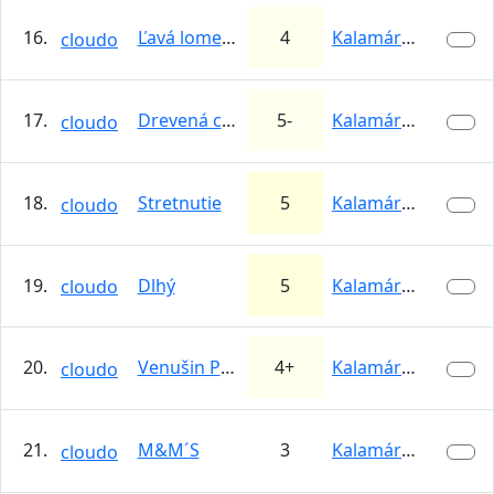
16.
Ľavá lomená škára
4
Kalamárka
cloudo
17.
Drevená cesta
5-
Kalamárka
cloudo
18.
Stretnutie
5
Kalamárka
cloudo
19.
Dlhý
5
Kalamárka
cloudo
20.
Venušin Pahorok
4+
Kalamárka
cloudo
21.
M&M´S
3
Kalamárka
cloudo