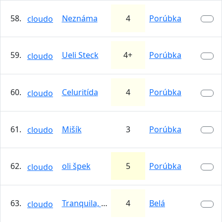
58.
Neznáma
4
Porúbka
cloudo
59.
Ueli Steck
4+
Porúbka
cloudo
60.
Celuritída
4
Porúbka
cloudo
61.
Mišík
3
Porúbka
cloudo
62.
oli špek
5
Porúbka
cloudo
63.
Tranquila, tranquila
4
Belá
cloudo