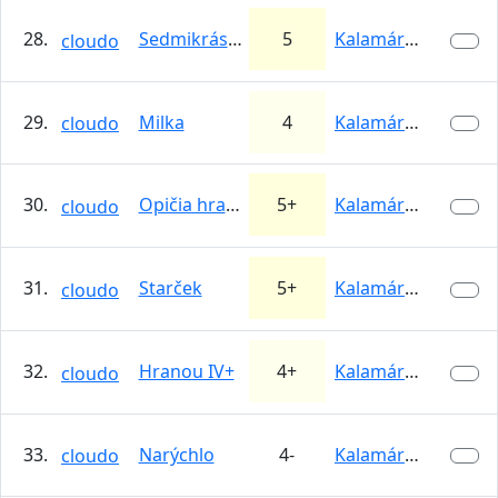
28.
Sedmikráska
5
Kalamárka
cloudo
29.
Milka
4
Kalamárka
cloudo
30.
Opičia hrana
5+
Kalamárka
cloudo
31.
Starček
5+
Kalamárka
cloudo
32.
Hranou IV+
4+
Kalamárka
cloudo
33.
Narýchlo
4-
Kalamárka
cloudo