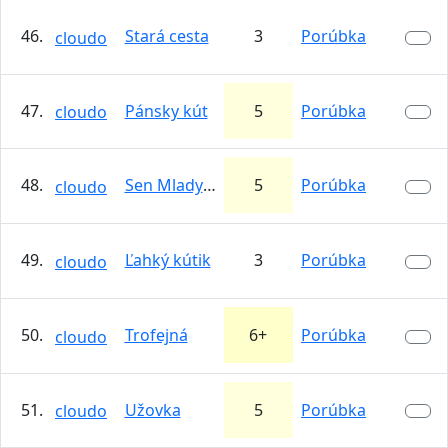
46.
Stará cesta
3
Porúbka
cloudo
47.
Pánsky kút
5
Porúbka
cloudo
48.
Sen Mladych Chlapcov
5
Porúbka
cloudo
49.
Ľahký kútik
3
Porúbka
cloudo
50.
Trofejná
6+
Porúbka
cloudo
51.
Užovka
5
Porúbka
cloudo