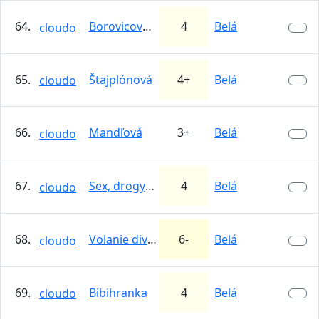
64.
Borovicové blues
4
Belá
cloudo
65.
Štajplónová
4+
Belá
cloudo
66.
Mandľová
3+
Belá
cloudo
67.
Sex, drogy a terchovská muzika
4
Belá
cloudo
68.
Volanie divočiny
6-
Belá
cloudo
69.
Bibihranka
4
Belá
cloudo