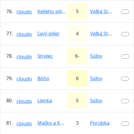
76.
Kelleho pilier
5
Veľká Studená…
cloudo
77.
Ľavý pilier
4
Veľká Studená…
cloudo
78.
Strelec
6-
Súľov
cloudo
79.
Bóňo
6
Súľov
cloudo
80.
Lienka
5
Súľov
cloudo
81.
Maťko a Kubko
3
Porúbka
cloudo