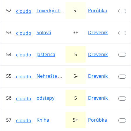
52.
Lovecký chodník
5-
Porúbka
cloudo
53.
Sólová
3+
Dreveník
cloudo
54.
Jašterica
5
Dreveník
cloudo
55.
Nehrešte prosím
5-
Dreveník
cloudo
56.
odstepy
5
Dreveník
cloudo
57.
Kniha
5+
Porúbka
cloudo