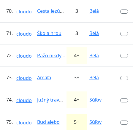
70.
Cesta lezúňov
3
Belá
cloudo
71.
Škola hrou
3
Belá
cloudo
72.
Pažo nikdy nespadne
4+
Belá
cloudo
73.
Amaľa
3+
Belá
cloudo
74.
Južný traverz
4+
Súľov
cloudo
75.
Buď alebo
5+
Súľov
cloudo