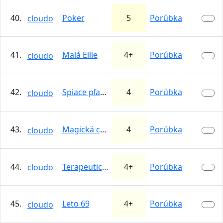
40.
Poker
5
Porúbka
cloudo
41.
Malá Ellie
4+
Porúbka
cloudo
42.
Spiace pľacky
4
Porúbka
cloudo
43.
Magická cesta
4
Porúbka
cloudo
44.
Terapeutická
4+
Porúbka
cloudo
45.
Leto 69
4+
Porúbka
cloudo