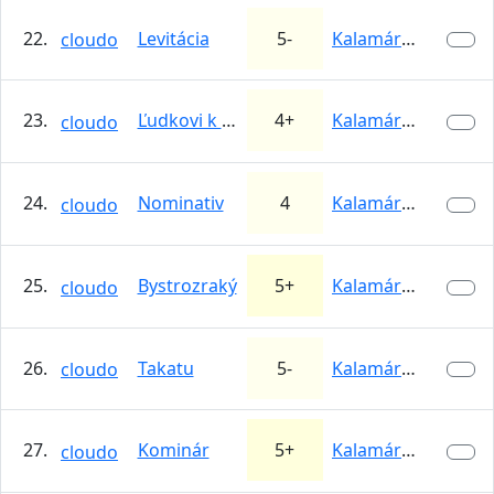
22.
Levitácia
5-
Kalamárka
cloudo
23.
Ľudkovi k 70-tke
4+
Kalamárka
cloudo
24.
Nominativ
4
Kalamárka
cloudo
25.
Bystrozraký
5+
Kalamárka
cloudo
26.
Takatu
5-
Kalamárka
cloudo
27.
Kominár
5+
Kalamárka
cloudo