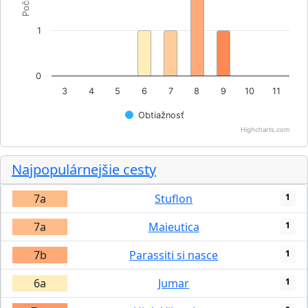
1
0
3
4
5
6
7
8
9
10
11
Obtiažnosť
Highcharts.com
Najpopulárnejšie cesty
7a
Stuflon
1
7a
Maieutica
1
7b
Parassiti si nasce
1
6a
Jumar
1