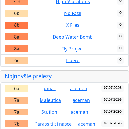
7c+
High Vibrations
0
6b
No Fasil
0
8b
X Files
0
8a
Deep Water Bomb
0
8a
Fly Project
0
6c
Libero
0
Najnovšie prelezy
6a
Jumar
aceman
07.07.2026
7a
Maieutica
aceman
07.07.2026
7a
Stuflon
aceman
07.07.2026
7b
Parassiti si nasce
aceman
07.07.2026