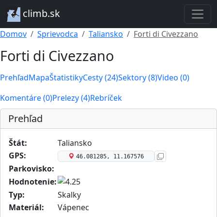
climb.sk
Domov
Sprievodca
Taliansko
Forti di Civezzano
Forti di Civezzano
Prehľad
Mapa
Štatistiky
Cesty (24)
Sektory (8)
Video (0)
Komentáre (0)
Prelezy (4)
Rebríček
Prehľad
Štát:
Taliansko
GPS:
46.081285, 11.167576
Parkovisko:
Hodnotenie:
Typ:
Skalky
Materiál:
Vápenec