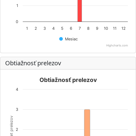
1
0
1
2
3
4
5
6
7
8
9
10
11
12
Mesiac
Highcharts.com
Obtiažnosť prelezov
Obtiažnosť prelezov
4
3
Počet prelezov
2