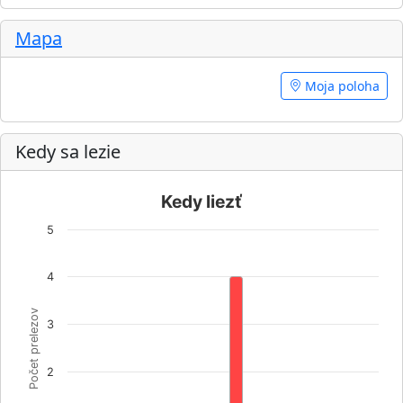
Mapa
Moja poloha
Kedy sa lezie
Kedy liezť
5
4
Počet prelezov
3
2