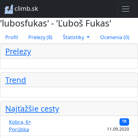
climb.sk
'lubosfukas' - 'Ľuboš Fukas'
Profil
Prelezy (8)
Štatistiky
Ocenenia (0)
Prelezy
Trend
Najťažšie cesty
Kobra, 6+
TR
Porúbka
11.09.2020