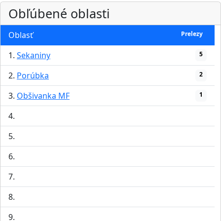
Obľúbené oblasti
Oblasť
Prelezy
1.
Sekaniny
5
2.
Porúbka
2
3.
Obšivanka MF
1
4.
5.
6.
7.
8.
9.