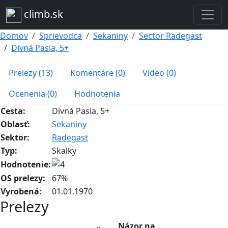
climb.sk
Domov
Sprievodca
Sekaniny
Sector Radegast
Divná Pasia, 5+
Prelezy (13)
Komentáre (0)
Video (0)
Ocenenia (0)
Hodnotenia
Cesta:
Divná Pasia, 5+
Oblasť:
Sekaniny
Sektor:
Radegast
Typ:
Skalky
Hodnotenie:
OS prelezy:
67%
Vyrobená:
01.01.1970
Prelezy
Názor na