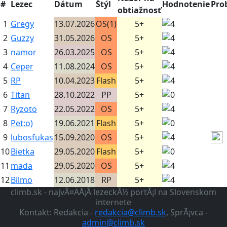
#
Lezec
Dátum
Štýl
Hodnotenie
Pro
obtiažnosť
1
Gregy
13.07.2026
OS(1)
5+
2
Guzzy
31.05.2026
OS
5+
3
namor
26.03.2025
OS
5+
4
Ceper
11.08.2024
OS
5+
5
RP
10.04.2023
Flash
5+
6
Titan
28.10.2022
PP
5+
7
Ryzoto
22.05.2022
OS
5+
8
Pet:o)
19.06.2021
Flash
5+
9
lubosfukas
15.09.2020
OS
5+
10
Bietka
29.05.2020
Flash
5+
11
mada
29.05.2020
OS
5+
12
Bilmo
12.06.2018
RP
5+
climb.sk - najvÃ¤ÄÅ¡Ã­ lezeckÃ½ portÃ¡l na Slovenskom
internete
Kontakt: Redakcia -
redakcia@climb.sk
, SprÃ¡vca -
admin@climb.sk