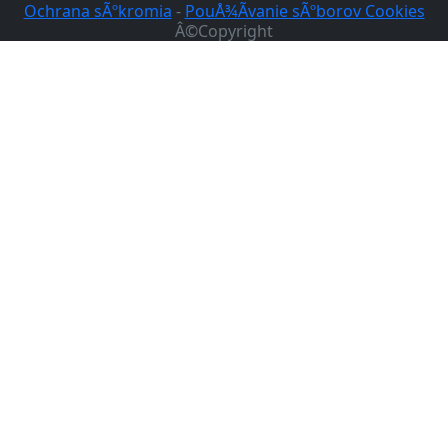
Ochrana sÃºkromia
-
PouÅ¾Ã­vanie sÃºborov Cookies
Â©Copyright