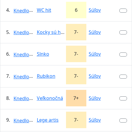
4.
WC hit
6
Súľov
KnedloVepro
5.
Kocky sú hodené
7-
Súľov
KnedloVepro
6.
Slnko
7-
Súľov
KnedloVepro
7.
Rubikon
7-
Súľov
KnedloVepro
8.
Veľkonočná
7+
Súľov
KnedloVepro
9.
Lege artis
7-
Súľov
KnedloVepro