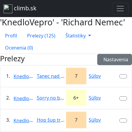
climb.sk
'KnedloVepro' - 'Richard Nemec'
Profil
Prelezy (125)
Štatistiky
Ocenenia (0)
Prelezy
Nastavenia
1.
Tanec nad plačom
7
Súľov
KnedloVepro
2.
Sorry no bonus
6+
Súľov
KnedloVepro
3.
Hop šup tralala
7
Súľov
KnedloVepro