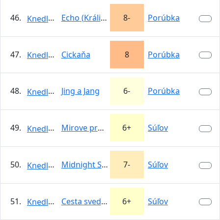
46.
Echo (Králičkova)
8-
Porúbka
KnedloVepro
47.
Cickaňa
8
Porúbka
KnedloVepro
48.
Jing a Jang
6-
Porúbka
KnedloVepro
49.
Mirove prebudenie
6+
Súľov
KnedloVepro
50.
Midnight Shark
7-
Súľov
KnedloVepro
51.
Cesta svedkov liehovových
6+
Súľov
KnedloVepro