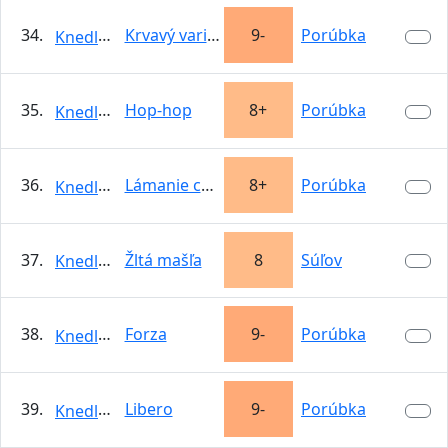
34.
Krvavý variant
9-
Porúbka
KnedloVepro
35.
Hop-hop
8+
Porúbka
KnedloVepro
36.
Lámanie charakterov
8+
Porúbka
KnedloVepro
37.
Žltá mašľa
8
Súľov
KnedloVepro
38.
Forza
9-
Porúbka
KnedloVepro
39.
Libero
9-
Porúbka
KnedloVepro