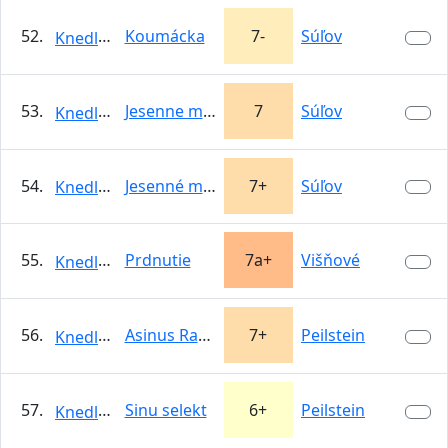
52.
Koumácka
7-
Súľov
KnedloVepro
53.
Jesenne matury-prava varianta
7
Súľov
KnedloVepro
54.
Jesenné matury
7+
Súľov
KnedloVepro
55.
Prdnutie
7a+
Višňové
KnedloVepro
56.
Asinus Raphaelae
7+
Peilstein
KnedloVepro
57.
Sinu selekt
6+
Peilstein
KnedloVepro