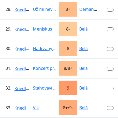
28.
Už mi nevolaj
8+
Demänovská…
KnedloVepro
29.
Meniskus
8-
Belá
KnedloVepro
30.
Nadržaný hulman
8
Belá
KnedloVepro
31.
Koncert pre bubon a sekeru
8/8+
Belá
KnedloVepro
32.
Sťahovaví vtáci
9
Belá
KnedloVepro
33.
Vlk
8+/9-
Belá
KnedloVepro