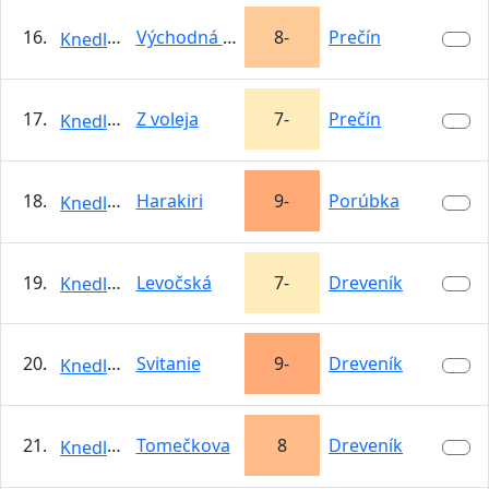
16.
Východná Frankenjura
8-
Prečín
KnedloVepro
17.
Z voleja
7-
Prečín
KnedloVepro
18.
Harakiri
9-
Porúbka
KnedloVepro
19.
Levočská
7-
Dreveník
KnedloVepro
20.
Svitanie
9-
Dreveník
KnedloVepro
21.
Tomečkova
8
Dreveník
KnedloVepro