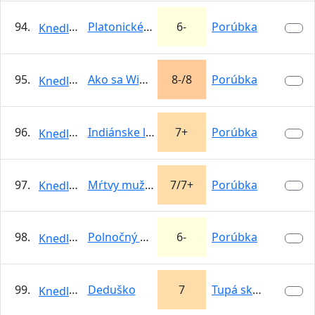
94.
Platonické lásky
6-
Porúbka
KnedloVepro
95.
Ako sa Winco zaťal
8-/8
Porúbka
KnedloVepro
96.
Indiánske leto
7+
Porúbka
KnedloVepro
97.
Mŕtvy muž prichádza
7/7+
Porúbka
KnedloVepro
98.
Polnočný kovboj
6-
Porúbka
KnedloVepro
99.
Deduško
7
Tupá skala
KnedloVepro