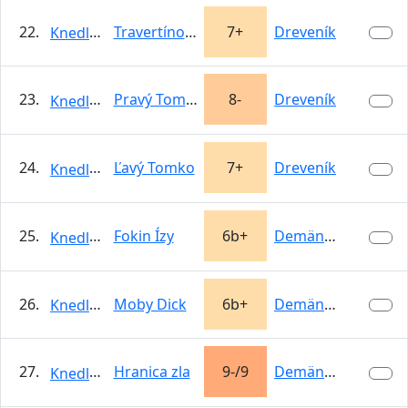
22.
Travertínové bjú
7+
Dreveník
KnedloVepro
23.
Pravý Tomko
8-
Dreveník
KnedloVepro
24.
Ľavý Tomko
7+
Dreveník
KnedloVepro
25.
Fokin Ízy
6b+
Demänovská…
KnedloVepro
26.
Moby Dick
6b+
Demänovská…
KnedloVepro
27.
Hranica zla
9-/9
Demänovská…
KnedloVepro