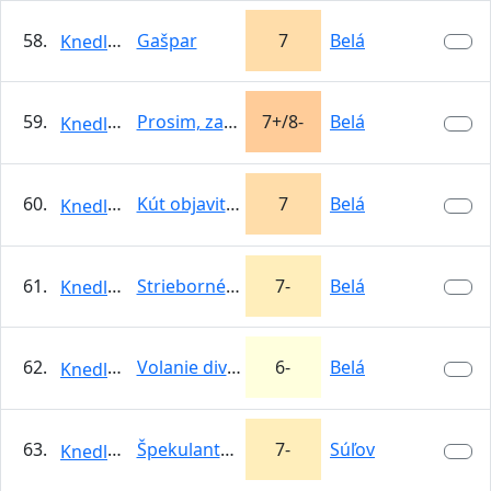
58.
Gašpar
7
Belá
KnedloVepro
59.
Prosim, zachovajte paniku
7+/8-
Belá
KnedloVepro
60.
Kút objaviteľov
7
Belá
KnedloVepro
61.
Strieborné platne
7-
Belá
KnedloVepro
62.
Volanie divočiny
6-
Belá
KnedloVepro
63.
Špekulantská
7-
Súľov
KnedloVepro