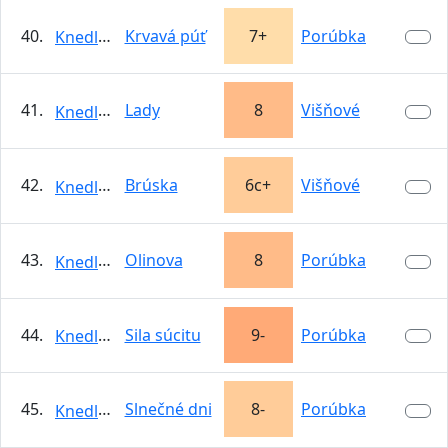
40.
Krvavá púť
7+
Porúbka
KnedloVepro
41.
Lady
8
Višňové
KnedloVepro
42.
Brúska
6c+
Višňové
KnedloVepro
43.
Olinova
8
Porúbka
KnedloVepro
44.
Sila súcitu
9-
Porúbka
KnedloVepro
45.
Slnečné dni
8-
Porúbka
KnedloVepro