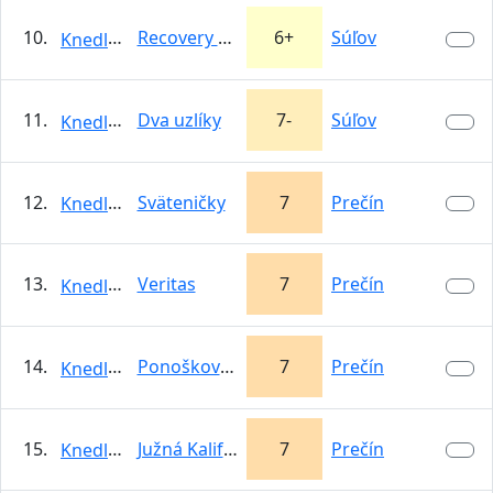
10.
Recovery point
6+
Súľov
KnedloVepro
11.
Dva uzlíky
7-
Súľov
KnedloVepro
12.
Sväteničky
7
Prečín
KnedloVepro
13.
Veritas
7
Prečín
KnedloVepro
14.
Ponoškový démon
7
Prečín
KnedloVepro
15.
Južná Kalifornia
7
Prečín
KnedloVepro