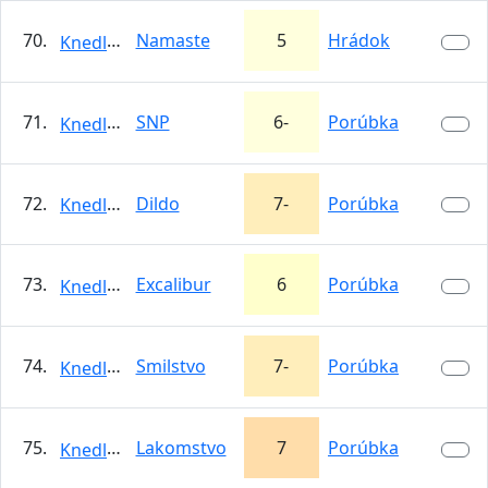
70.
Namaste
5
Hrádok
KnedloVepro
71.
SNP
6-
Porúbka
KnedloVepro
72.
Dildo
7-
Porúbka
KnedloVepro
73.
Excalibur
6
Porúbka
KnedloVepro
74.
Smilstvo
7-
Porúbka
KnedloVepro
75.
Lakomstvo
7
Porúbka
KnedloVepro