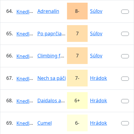
64.
Adrenalín
8-
Súľov
KnedloVepro
65.
Po paprčiach
7
Súľov
KnedloVepro
66.
Climbing for You
7
Súľov
KnedloVepro
67.
Nech sa páči
7-
Hrádok
KnedloVepro
68.
Daidalos a Ikaros - 1. dĺžka
6+
Hrádok
KnedloVepro
69.
Cumel
6-
Hrádok
KnedloVepro