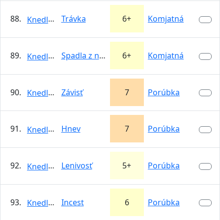
88.
Trávka
6+
Komjatná
KnedloVepro
89.
Spadla z neba
6+
Komjatná
KnedloVepro
90.
Závisť
7
Porúbka
KnedloVepro
91.
Hnev
7
Porúbka
KnedloVepro
92.
Lenivosť
5+
Porúbka
KnedloVepro
93.
Incest
6
Porúbka
KnedloVepro