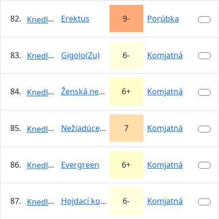
82.
Erektus
9-
Porúbka
KnedloVepro
83.
Gigolo(Zu)
6-
Komjatná
KnedloVepro
84.
Ženská nemoc
6+
Komjatná
KnedloVepro
85.
Nežiadúce emócie
7
Komjatná
KnedloVepro
86.
Evergreen
6+
Komjatná
KnedloVepro
87.
Hojdací koník
6-
Komjatná
KnedloVepro