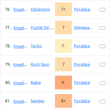
76.
Obžerstvo
7+
Porúbka
KnedloVepro
77.
Puzzle für Fortgeschrittene
7
Hohewand
KnedloVepro
78.
Techo
7-
Porúbka
KnedloVepro
79.
Rock faun
7
Porúbka
KnedloVepro
80.
Rajka
9-
Porúbka
KnedloVepro
81.
Semtex
8+
Porúbka
KnedloVepro