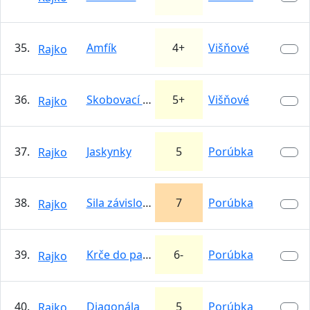
35.
Amfík
4+
Višňové
Rajko
36.
Skobovací Hranka - variant
5+
Višňové
Rajko
37.
Jaskynky
5
Porúbka
Rajko
38.
Sila závislosti
7
Porúbka
Rajko
39.
Krče do paprče
6-
Porúbka
Rajko
40.
Diagonála
5
Porúbka
Rajko