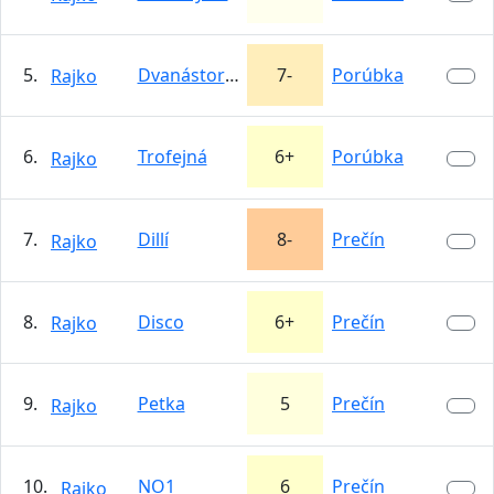
5.
Dvanástorák
7-
Porúbka
Rajko
6.
Trofejná
6+
Porúbka
Rajko
7.
Dillí
8-
Prečín
Rajko
8.
Disco
6+
Prečín
Rajko
9.
Petka
5
Prečín
Rajko
10.
NO1
6
Prečín
Rajko