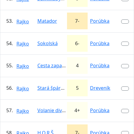
53.
Matador
7-
Porúbka
Rajko
54.
Sokolská
6-
Porúbka
Rajko
55.
Cesta zapadajúceho slnka
4
Porúbka
Rajko
56.
Stará špára - Východný múr
5
Dreveník
Rajko
57.
Volanie divočiny
4+
Porúbka
Rajko
58.
H.O.R.Š.
7-
Porúbka
Rajko