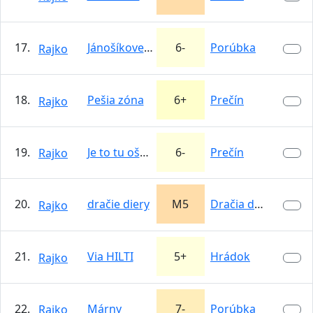
17.
Jánošíkove rebro
6-
Porúbka
Rajko
18.
Pešia zóna
6+
Prečín
Rajko
19.
Je to tu ošemetné...(Jožova)
6-
Prečín
Rajko
20.
dračie diery
M5
Dračia diera
Rajko
21.
Via HILTI
5+
Hrádok
Rajko
22.
Márny
7-
Porúbka
Rajko