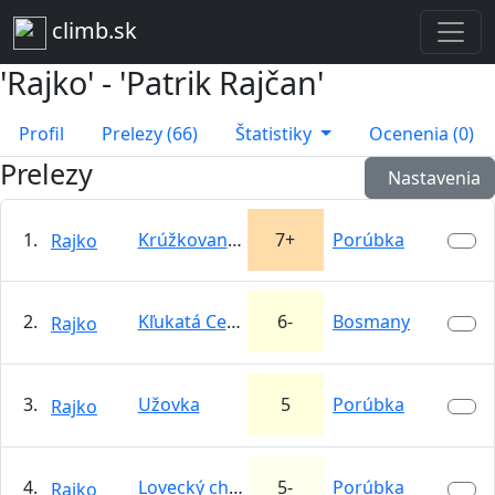
climb.sk
'Rajko' - 'Patrik Rajčan'
Profil
Prelezy (66)
Štatistiky
Ocenenia (0)
Prelezy
Nastavenia
1.
Krúžkovanie vtákov
7+
Porúbka
Rajko
2.
Kľukatá Cesta
6-
Bosmany
Rajko
3.
Užovka
5
Porúbka
Rajko
4.
Lovecký chodník
5-
Porúbka
Rajko