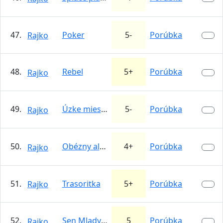
47.
Poker
5-
Porúbka
Rajko
48.
Rebel
5+
Porúbka
Rajko
49.
Úzke miesta žien
5-
Porúbka
Rajko
50.
Obézny alpinista
4+
Porúbka
Rajko
51.
Trasoritka
5+
Porúbka
Rajko
52.
Sen Mladych Chlapcov
5
Porúbka
Rajko