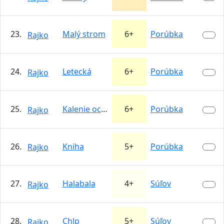
23.
Malý strom
6+
Porúbka
Rajko
24.
Letecká
6+
Porúbka
Rajko
25.
Kalenie ocele
6+
Porúbka
Rajko
26.
Kniha
5+
Porúbka
Rajko
27.
Halabala
4+
Súľov
Rajko
28.
Chlp
5+
Súľov
Rajko