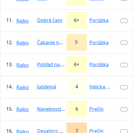
11.
Dobré časy
6+
Porúbka
Rajko
12.
Čakanie na domiešavač
7-
Porúbka
Rajko
13.
Pohľad na moju lásku
6+
Porúbka
Rajko
14.
Jubilejná
4
Velicka dolina
Rajko
15.
Nanebovstúpenie
6
Prečín
Rajko
16.
Desatoro prikázaní
7
Prečín
Rajko