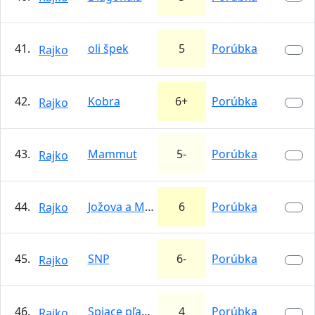
41.
oli špek
5
Porúbka
Rajko
42.
Kobra
6+
Porúbka
Rajko
43.
Mammut
5-
Porúbka
Rajko
44.
Jožova a Mišova
6
Porúbka
Rajko
45.
SNP
6-
Porúbka
Rajko
46.
Spiace pľacky
4
Porúbka
Rajko