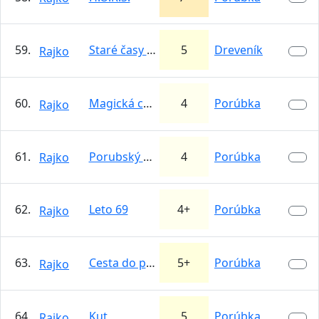
59.
Staré časy (Vstupná veža)
5
Dreveník
Rajko
60.
Magická cesta
4
Porúbka
Rajko
61.
Porubský komín
4
Porúbka
Rajko
62.
Leto 69
4+
Porúbka
Rajko
63.
Cesta do praveku
5+
Porúbka
Rajko
64.
Kut
5
Porúbka
Rajko