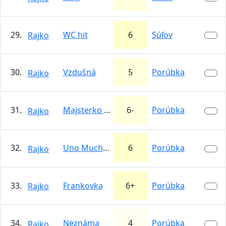
29.
WC hit
6
Súľov
Rajko
30.
Vzdušná
5
Porúbka
Rajko
31.
Majsterko plus minus
6-
Porúbka
Rajko
32.
Uno Mucha Fantastica
6
Porúbka
Rajko
33.
Frankovka
6+
Porúbka
Rajko
34.
Neznáma
4
Porúbka
Rajko