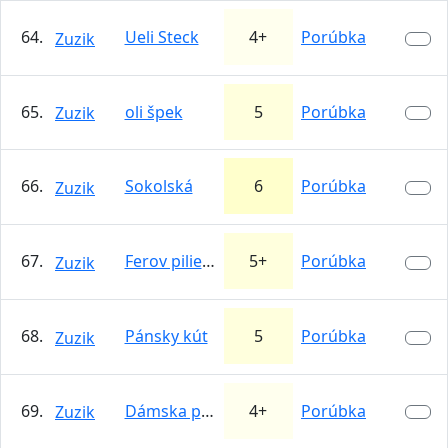
64.
Ueli Steck
4+
Porúbka
Zuzik
65.
oli špek
5
Porúbka
Zuzik
66.
Sokolská
6
Porúbka
Zuzik
67.
Ferov pilier (Prostredná)
5+
Porúbka
Zuzik
68.
Pánsky kút
5
Porúbka
Zuzik
69.
Dámska päťka
4+
Porúbka
Zuzik