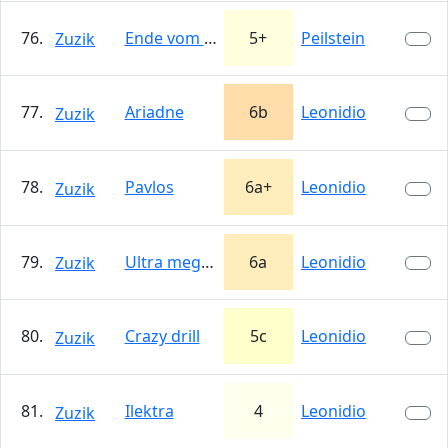
76.
Ende vom Anfang
5+
Peilstein
Zuzik
77.
Ariadne
6b
Leonidio
Zuzik
78.
Pavlos
6a+
Leonidio
Zuzik
79.
Ultra mega shit
6a
Leonidio
Zuzik
80.
Crazy drill
5c
Leonidio
Zuzik
81.
Ilektra
4
Leonidio
Zuzik