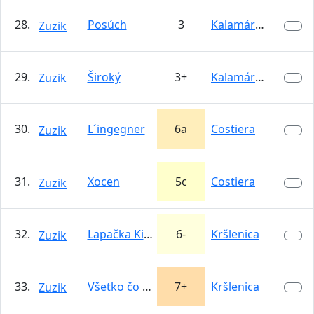
28.
Posúch
3
Kalamárka
Zuzik
29.
Široký
3+
Kalamárka
Zuzik
30.
L´ingegner
6a
Costiera
Zuzik
31.
Xocen
5c
Costiera
Zuzik
32.
Lapačka Kira
6-
Kršlenica
Zuzik
33.
Všetko čo mam rád
7+
Kršlenica
Zuzik