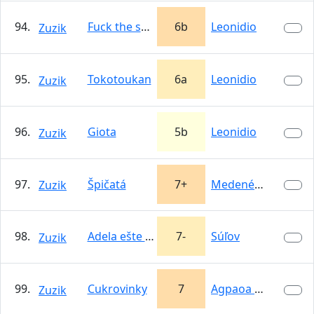
94.
Fuck the system
6b
Leonidio
Zuzik
95.
Tokotoukan
6a
Leonidio
Zuzik
96.
Giota
5b
Leonidio
Zuzik
97.
Špičatá
7+
Medené Hámre
Zuzik
98.
Adela ešte nevečerala
7-
Súľov
Zuzik
99.
Cukrovinky
7
Agpaoa Kamenné
Zuzik