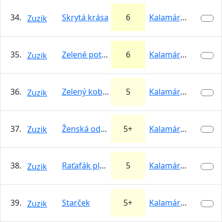
34.
Skrytá krása
6
Kalamárka
Zuzik
35.
Zelené potešenie
6
Kalamárka
Zuzik
36.
Zelený koberec
5
Kalamárka
Zuzik
37.
Ženská odvaha
5+
Kalamárka
Zuzik
38.
Raťafák plachta
5
Kalamárka
Zuzik
39.
Starček
5+
Kalamárka
Zuzik