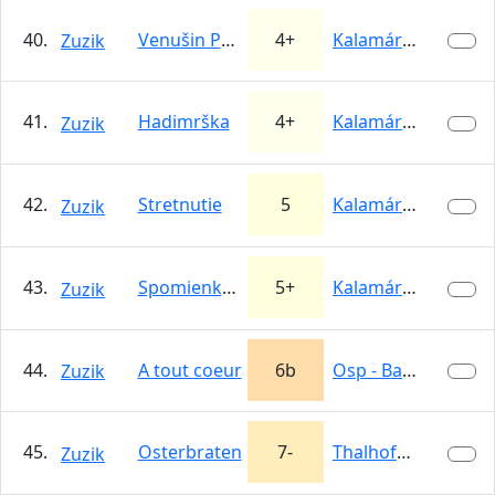
40.
Venušin Pahorok
4+
Kalamárka
Zuzik
41.
Hadimrška
4+
Kalamárka
Zuzik
42.
Stretnutie
5
Kalamárka
Zuzik
43.
Spomienky na Omiš
5+
Kalamárka
Zuzik
44.
A tout coeur
6b
Osp - Babna
Zuzik
45.
Osterbraten
7-
Thalhofer Grat
Zuzik