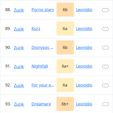
88.
Porno stars
6b
Leonidio
Zuzik
89.
Kurz
6a
Leonidio
Zuzik
90.
Dionysos plaka
6b
Leonidio
Zuzik
91.
Nightfall
6a+
Leonidio
Zuzik
92.
For your eyes only
6a
Leonidio
Zuzik
93.
Dreamare
6b+
Leonidio
Zuzik