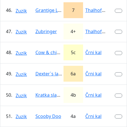
46.
Grantige Laus
7
Thalhofer Grat
Zuzik
47.
Zubringer
4+
Thalhofer Grat
Zuzik
48.
Cow & chicken
5c
Črni kal
Zuzik
49.
Dexter`s laboratory
6a
Črni kal
Zuzik
50.
Kratka sladka
4b
Črni kal
Zuzik
51.
Scooby Doo
4a
Črni kal
Zuzik