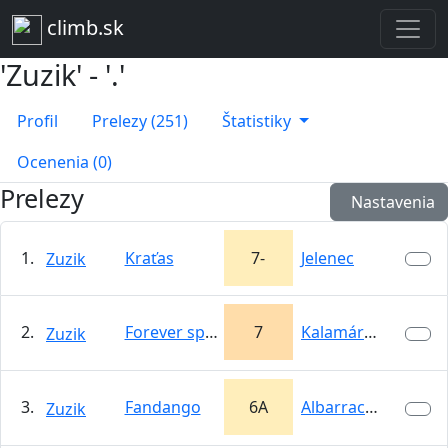
climb.sk
'Zuzik' - '.'
Profil
Prelezy (251)
Štatistiky
Ocenenia (0)
Prelezy
Nastavenia
1.
Kraťas
7-
Jelenec
Zuzik
2.
Forever spoony
7
Kalamárka
Zuzik
3.
Fandango
6A
Albarracín
Zuzik