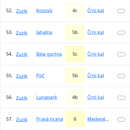
52.
Kosovir
4c
Črni kal
Zuzik
53.
Jahalna
5b
Črni kal
Zuzik
54.
Bela gurtna
5c
Črni kal
Zuzik
55.
Poč
5b
Črni kal
Zuzik
56.
Lunapark
4b
Črni kal
Zuzik
57.
Pravá hrana
6
Medené Hámre
Zuzik