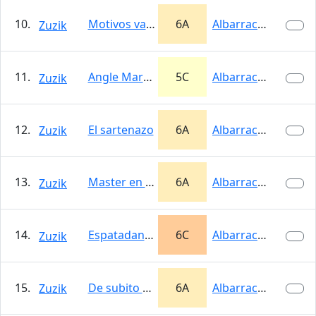
10.
Motivos varios
6A
Albarracín
Zuzik
11.
Angle Martin
5C
Albarracín
Zuzik
12.
El sartenazo
6A
Albarracín
Zuzik
13.
Master en placas
6A
Albarracín
Zuzik
14.
Espatadantzari
6C
Albarracín
Zuzik
15.
De subito plaf
6A
Albarracín
Zuzik