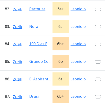
82.
Partouza
6a+
Leonidio
Zuzik
83.
Nora
6a
Leonidio
Zuzik
84.
100 Dias En Leonidio
6b+
Leonidio
Zuzik
85.
Grando Comercial
6b
Leonidio
Zuzik
86.
El Aspirante Vangelis
6a
Leonidio
Zuzik
87.
Drasi
6b+
Leonidio
Zuzik