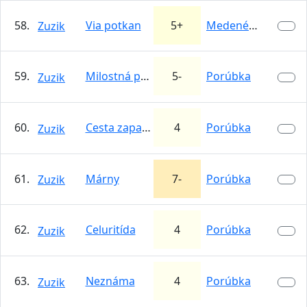
58.
Via potkan
5+
Medené Hámre
Zuzik
59.
Milostná prdohra
5-
Porúbka
Zuzik
60.
Cesta zapadajúceho slnka
4
Porúbka
Zuzik
61.
Márny
7-
Porúbka
Zuzik
62.
Celuritída
4
Porúbka
Zuzik
63.
Neznáma
4
Porúbka
Zuzik