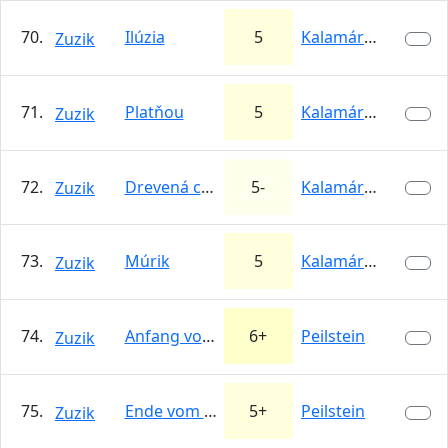
70.
Ilúzia
5
Kalamárka
Zuzik
71.
Platňou
5
Kalamárka
Zuzik
72.
Drevená cesta
5-
Kalamárka
Zuzik
73.
Múrik
5
Kalamárka
Zuzik
74.
Anfang vom ende
6+
Peilstein
Zuzik
75.
Ende vom Ende
5+
Peilstein
Zuzik