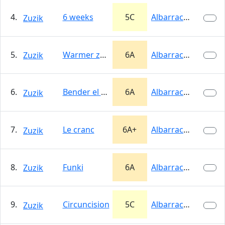
4.
6 weeks
5C
Albarracín
Zuzik
5.
Warmer zone
6A
Albarracín
Zuzik
6.
Bender el que ofender
6A
Albarracín
Zuzik
7.
Le cranc
6A+
Albarracín
Zuzik
8.
Funki
6A
Albarracín
Zuzik
9.
Circuncision
5C
Albarracín
Zuzik