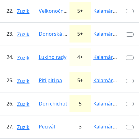
22.
Veľkonočný pondelok
5+
Kalamárka
Zuzik
23.
Donorská (variant za V+)
5+
Kalamárka
Zuzik
24.
Lukiho rady
4+
Kalamárka
Zuzik
25.
Piti piti pa
5+
Kalamárka
Zuzik
26.
Don chichot
5
Kalamárka
Zuzik
27.
Pecivál
3
Kalamárka
Zuzik