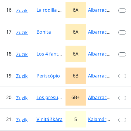
16.
La rodilla de Luxor
6A
Albarracín
Zuzik
17.
Bonita
6A
Albarracín
Zuzik
18.
Los 4 fantásticos
6A
Albarracín
Zuzik
19.
Periscópio
6B
Albarracín
Zuzik
20.
Los presuntos
6B+
Albarracín
Zuzik
21.
Vlnitá škára
5
Kalamárka
Zuzik