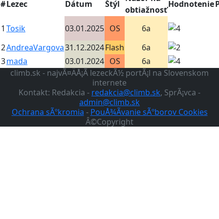
#
Lezec
Dátum
Štýl
Hodnotenie
obtiažnosť
1
Tosik
03.01.2025
OS
6a
2
AndreaVargova
31.12.2024
Flash
6a
3
mada
03.01.2024
OS
6a
climb.sk - najvÃ¤ÄÅ¡Ã­ lezeckÃ½ portÃ¡l na Slovenskom
internete
Kontakt: Redakcia -
redakcia@climb.sk
, SprÃ¡vca -
admin@climb.sk
Ochrana sÃºkromia
-
PouÅ¾Ã­vanie sÃºborov Cookies
Â©Copyright