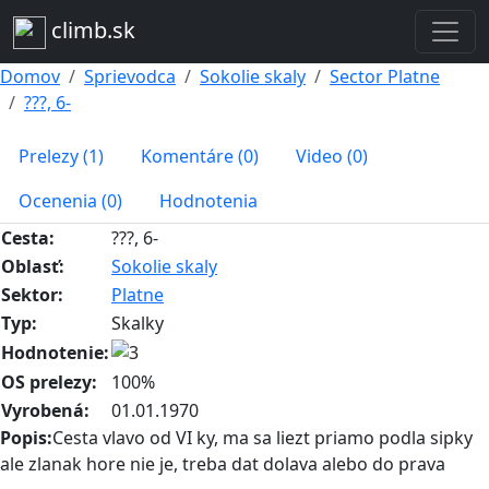
climb.sk
Domov
Sprievodca
Sokolie skaly
Sector Platne
???, 6-
Prelezy (1)
Komentáre (0)
Video (0)
Ocenenia (0)
Hodnotenia
Cesta:
???, 6-
Oblasť:
Sokolie skaly
Sektor:
Platne
Typ:
Skalky
Hodnotenie:
OS prelezy:
100%
Vyrobená:
01.01.1970
Popis:
Cesta vlavo od VI ky, ma sa liezt priamo podla sipky
ale zlanak hore nie je, treba dat dolava alebo do prava