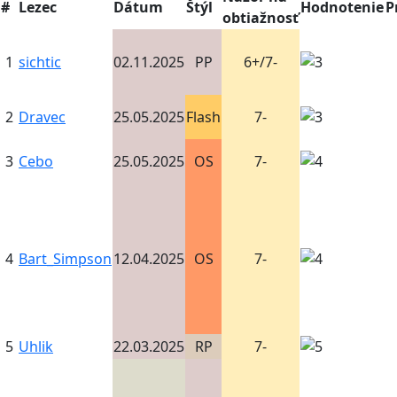
#
Lezec
Dátum
Štýl
Hodnotenie
P
obtiažnosť
1
sichtic
02.11.2025
PP
6+/7-
2
Dravec
25.05.2025
Flash
7-
3
Cebo
25.05.2025
OS
7-
4
Bart_Simpson
12.04.2025
OS
7-
5
Uhlik
22.03.2025
RP
7-