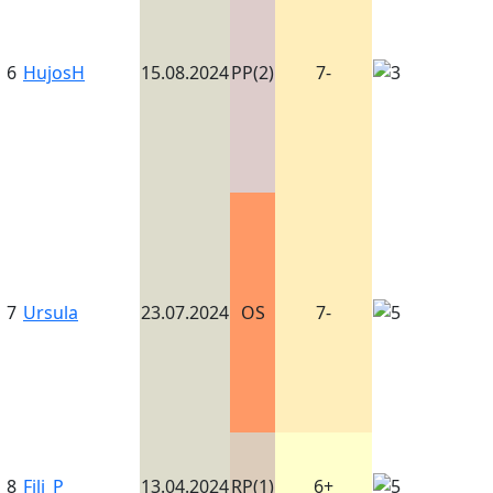
6
HujosH
15.08.2024
PP(2)
7-
7
Ursula
23.07.2024
OS
7-
8
Fili_P
13.04.2024
RP(1)
6+