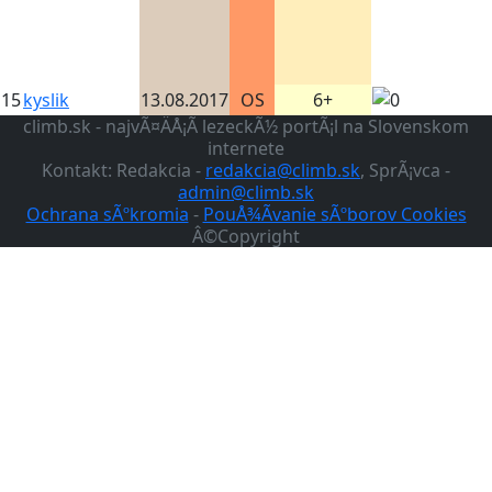
15
kyslik
13.08.2017
OS
6+
climb.sk - najvÃ¤ÄÅ¡Ã­ lezeckÃ½ portÃ¡l na Slovenskom
internete
Kontakt: Redakcia -
redakcia@climb.sk
, SprÃ¡vca -
admin@climb.sk
Ochrana sÃºkromia
-
PouÅ¾Ã­vanie sÃºborov Cookies
Â©Copyright