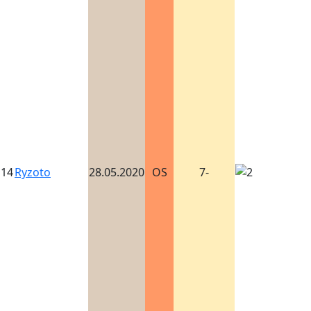
14
Ryzoto
28.05.2020
OS
7-