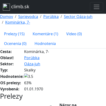
climb.sk
Domov
Sprievodca
Porúbka
Sector Oáza-juh
Kominárka, 7-
Prelezy (15)
Komentáre (1)
Video (0)
Ocenenia (0)
Hodnotenia
Cesta:
Kominárka, 7-
Oblasť:
Porúbka
Sektor:
Oáza-juh
Typ:
Skalky
Hodnotenie:
OS prelezy:
63%
Vyrobená:
01.01.1970
Prelezy
Názor na