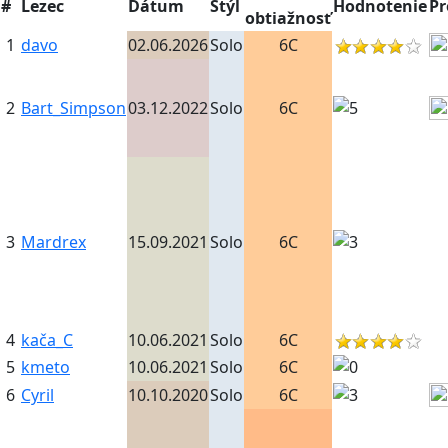
#
Lezec
Dátum
Štýl
Hodnotenie
P
obtiažnosť
1
davo
02.06.2026
Solo
6C
2
Bart_Simpson
03.12.2022
Solo
6C
3
Mardrex
15.09.2021
Solo
6C
4
kača_C
10.06.2021
Solo
6C
5
kmeto
10.06.2021
Solo
6C
6
Cyril
10.10.2020
Solo
6C