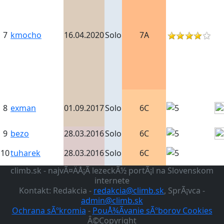
7
kmocho
16.04.2020
Solo
7A
8
exman
01.09.2017
Solo
6C
9
bezo
28.03.2016
Solo
6C
10
tuharek
28.03.2016
Solo
6C
climb.sk - najvÃ¤ÄÅ¡Ã­ lezeckÃ½ portÃ¡l na Slovenskom
internete
Kontakt: Redakcia -
redakcia@climb.sk
, SprÃ¡vca -
admin@climb.sk
Ochrana sÃºkromia
-
PouÅ¾Ã­vanie sÃºborov Cookies
Â©Copyright