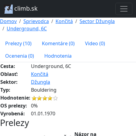
climb.sk
Domov
Sprievodca
Končitá
Sector Džungla
Underground, 6C
Prelezy (10)
Komentáre (0)
Video (0)
Ocenenia (0)
Hodnotenia
Cesta:
Underground, 6C
Oblasť:
Končitá
Sektor:
Džungla
Typ:
Bouldering
Hodnotenie:
OS prelezy:
0%
Vyrobená:
01.01.1970
Prelezy
Názor na