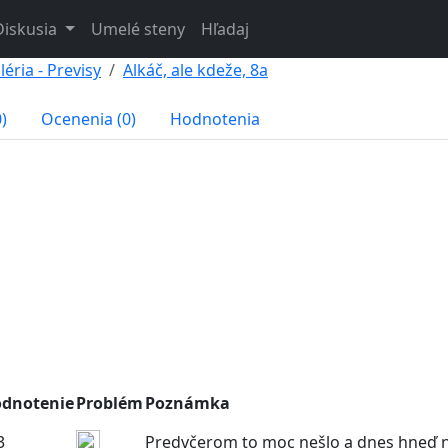
Diskusia
Umelé steny
Hľadaj
éria - Previsy
Alkáč, ale kdeže, 8a
)
Ocenenia (0)
Hodnotenia
dnotenie
Problém
Poznámka
Predvčerom to moc nešlo a dnes hneď n