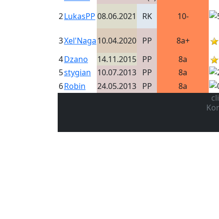
2
LukasPP
08.06.2021
RK
10-
3
Xel'Naga
10.04.2020
PP
8a+
4
Dzano
14.11.2015
PP
8a
5
stygian
10.07.2013
PP
8a
6
Robin
24.05.2013
PP
8a
cl
Kon