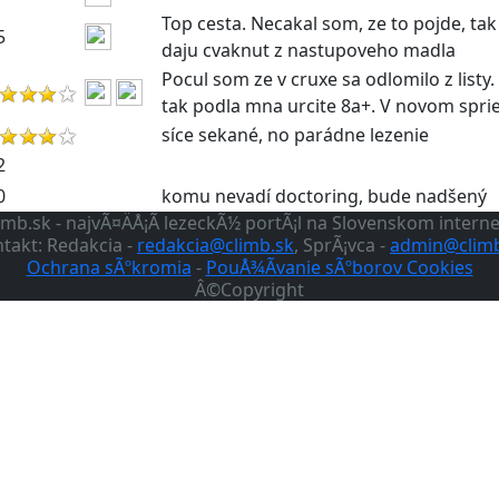
Top cesta. Necakal som, ze to pojde, tak
daju cvaknut z nastupoveho madla
Pocul som ze v cruxe sa odlomilo z list
tak podla mna urcite 8a+. V novom sprie
síce sekané, no parádne lezenie
komu nevadí doctoring, bude nadšený
imb.sk - najvÃ¤ÄÅ¡Ã­ lezeckÃ½ portÃ¡l na Slovenskom intern
takt: Redakcia -
redakcia@climb.sk
, SprÃ¡vca -
admin@climb
Ochrana sÃºkromia
-
PouÅ¾Ã­vanie sÃºborov Cookies
Â©Copyright