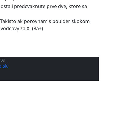
 ostali predcvaknute prve dve, ktore sa
y. Takisto ak porovnam s boulder skokom
vodcovy za X- (8a+)
ete
.sk