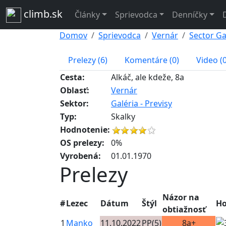
climb.sk
Články
Sprievodca
Denníčky
Domov
Sprievodca
Vernár
Sector Gal
Prelezy (6)
Komentáre (0)
Video (0
Cesta:
Alkáč, ale kdeže, 8a
Oblasť:
Vernár
Sektor:
Galéria - Previsy
Typ:
Skalky
Hodnotenie:
OS prelezy:
0%
Vyrobená:
01.01.1970
Prelezy
Názor na
#
Lezec
Dátum
Štýl
Ho
obtiažnosť
1
Manko
11.10.2022
PP(5)
8a+