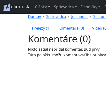
climb.sk
Články
Sprievodca
Denníčky
Domov
Sprievodca
Julsundet
Sector
Prelezy (1)
Komentáre (0)
Video (0
Komentáre (0)
Nikto zatiaľ nepridal komentár. Buď prvý!
Túto položku môžu komentovať iba prihlásený