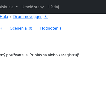
Diskusia
Umelé steny
Hľadaj
 Hula
Drommeveggen, 8-
)
Ocenenia (0)
Hodnotenia
 používatelia. Prihlás sa alebo zaregistruj!