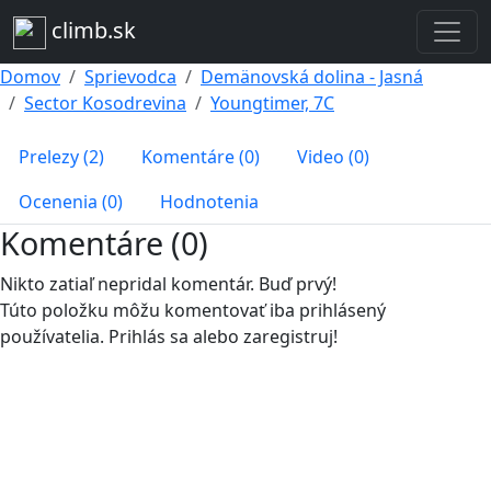
climb.sk
Domov
Sprievodca
Demänovská dolina - Jasná
Sector Kosodrevina
Youngtimer, 7C
Prelezy (2)
Komentáre (0)
Video (0)
Ocenenia (0)
Hodnotenia
Komentáre (0)
Nikto zatiaľ nepridal komentár. Buď prvý!
Túto položku môžu komentovať iba prihlásený
používatelia. Prihlás sa alebo zaregistruj!