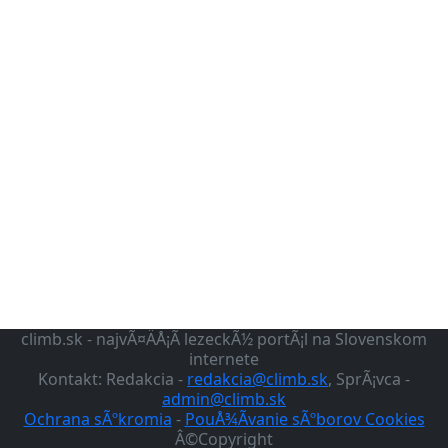
climb.sk - najvÃ¤ÄÅ¡Ã­ lezeckÃ½ portÃ¡l na Slovenskom
internete
Kontakt: Redakcia -
redakcia@climb.sk
, SprÃ¡vca -
admin@climb.sk
Ochrana sÃºkromia
-
PouÅ¾Ã­vanie sÃºborov Cookies
Â©Copyright