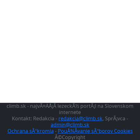
climb.sk - najvÃ¤ÄÅ¡Ã­ lezeckÃ½ portÃ¡l na Slovenskom
internete
Kontakt: Redakcia -
redakcia@climb.sk
, SprÃ¡vca -
admin@climb.sk
Ochrana sÃºkromia
-
PouÅ¾Ã­vanie sÃºborov Cookies
Â©Copyright