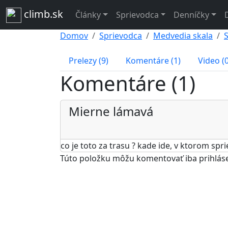
climb.sk
Články
Sprievodca
Denníčky
Domov
Sprievodca
Medvedia skala
Prelezy (9)
Komentáre (1)
Video (0
Komentáre (1)
Mierne lámavá
co je toto za trasu ? kade ide, v ktorom spr
Túto položku môžu komentovať iba prihlásený