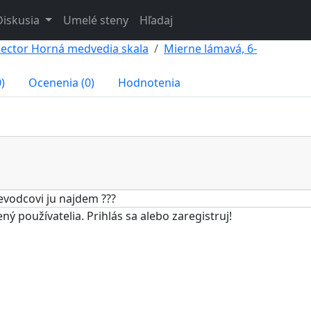
Diskusia
Umelé steny
Hľadaj
Sector Horná medvedia skala
Mierne lámavá, 6-
)
Ocenenia (0)
Hodnotenia
ievodcovi ju najdem ???
 používatelia. Prihlás sa alebo zaregistruj!