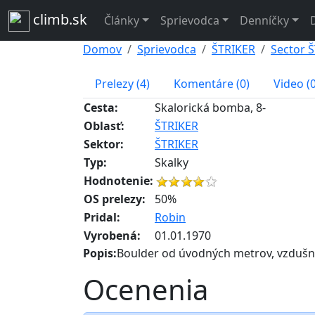
climb.sk
Články
Sprievodca
Denníčky
Domov
Sprievodca
ŠTRIKER
Sector 
Prelezy (4)
Komentáre (0)
Video (0
Cesta:
Skalorická bomba, 8-
Oblasť:
ŠTRIKER
Sektor:
ŠTRIKER
Typ:
Skalky
Hodnotenie:
OS prelezy:
50%
Pridal:
Robin
Vyrobená:
01.01.1970
Popis:
Boulder od úvodných metrov, vzdušn
Ocenenia