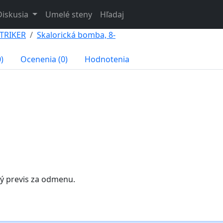
Diskusia
Umelé steny
Hľadaj
ŠTRIKER
Skalorická bomba, 8-
)
Ocenenia (0)
Hodnotenia
ý previs za odmenu.