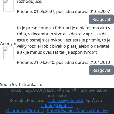
rozhodujuce.
Pridané: 01.05.2007, posledná úprava 01.05.2007
Reagovať
to je presne ono vo februari je o piatej tma ako v
rohu, v decembri o stvrtej, kdezto v aprili sa da
este o osmej s celovkou liezt este je pritmie, to je
Anonym
velky rozdiel robit bivak o piatej alebo o deviatej
a ak je minus dvadsat tak je aspon tvrdo")
Pridané: 21.04.2010, posledná úprava 21.04.2010
Reagovať
Spolu 5 v 1 strankach.
climb.sk - najvÃ¤ÄÅ¡Ã­ lezeckÃ½ portÃ¡l na Slovenskom
internete
Kontakt: Redakcia -
redakcia@climb.sk
, SprÃ¡vca -
admin@climb.sk
Ochrana sÃºkromia
-
PouÅ¾Ã­vanie sÃºborov Cookies