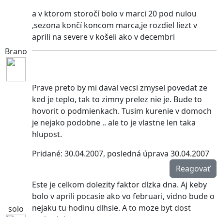
a v ktorom storočí bolo v marci 20 pod nulou
,sezona končí koncom marca,je rozdiel liezt v
aprili na severe v košeli ako v decembri
Brano
Prave preto by mi daval vecsi zmysel povedat ze
ked je teplo, tak to zimny prelez nie je. Bude to
hovorit o podmienkach. Tusim kurenie v domoch
je nejako podobne .. ale to je vlastne len taka
hlupost.
Pridané: 30.04.2007, posledná úprava 30.04.2007
Reagovať
Este je celkom dolezity faktor dlzka dna. Aj keby
bolo v aprili pocasie ako vo februari, vidno bude o
nejaku tu hodinu dlhsie. A to moze byt dost
solo