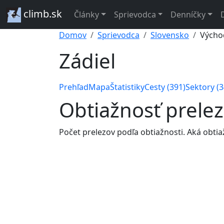
climb.sk
Články
Sprievodca
Denníčky
Domov
Sprievodca
Slovensko
Výcho
Zádiel
Prehľad
Mapa
Štatistiky
Cesty (391)
Sektory (3
Obtiažnosť prelez
Počet prelezov podľa obtiažnosti. Aká obtiaž