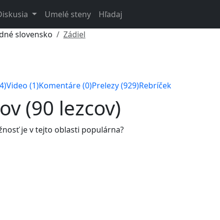
Diskusia
Umelé steny
Hľadaj
dné slovensko
Zádiel
4)
Video (1)
Komentáre (0)
Prelezy (929)
Rebríček
ov (90 lezcov)
nosť je v tejto oblasti populárna?