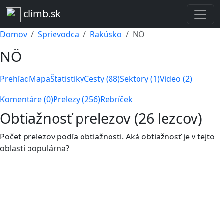
climb.sk
Domov
Sprievodca
Rakúsko
NÖ
NÖ
Prehľad
Mapa
Štatistiky
Cesty (88)
Sektory (1)
Video (2)
Komentáre (0)
Prelezy (256)
Rebríček
Obtiažnosť prelezov (26 lezcov)
Počet prelezov podľa obtiažnosti. Aká obtiažnosť je v tejto
oblasti populárna?