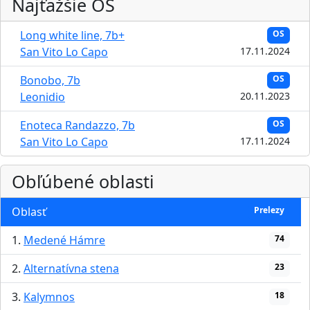
Najťažšie OS
Long white line, 7b+
OS
San Vito Lo Capo
17.11.2024
Bonobo, 7b
OS
Leonidio
20.11.2023
Enoteca Randazzo, 7b
OS
San Vito Lo Capo
17.11.2024
Obľúbené oblasti
Oblasť
Prelezy
1.
Medené Hámre
74
2.
Alternatívna stena
23
3.
Kalymnos
18