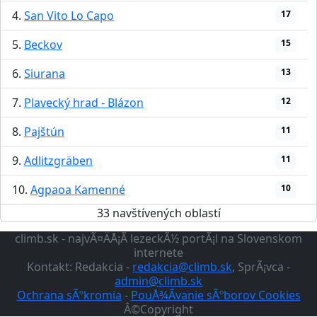
4.
San Vito Lo Capo
17
5.
Beckov
15
6.
Siurana
13
7.
Plavecký hrad - Blázon
12
8.
Pajštún
11
9.
Adlitzgräben
11
10.
Agpaoa Kamenné
10
33 navštívených oblastí
climb.sk - najvÃ¤ÄÅ¡Ã­ lezeckÃ½ portÃ¡l na Slovenskom
internete
Kontakt: Redakcia -
redakcia@climb.sk
, SprÃ¡vca -
admin@climb.sk
Ochrana sÃºkromia
-
PouÅ¾Ã­vanie sÃºborov Cookies
Â©Copyright