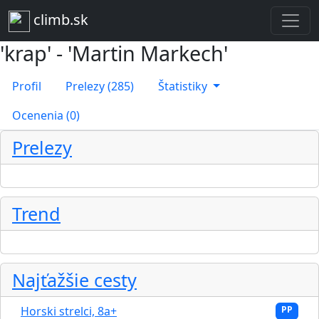
climb.sk
'krap' - 'Martin Markech'
Profil
Prelezy (285)
Štatistiky
Ocenenia (0)
Prelezy
Trend
Najťažšie cesty
Horski strelci, 8a+
PP