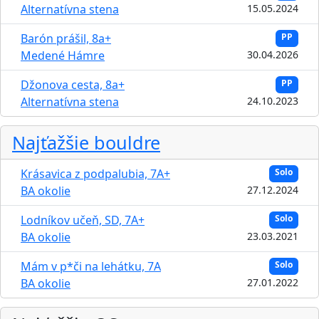
Alternatívna stena
15.05.2024
Barón prášil, 8a+
PP
Medené Hámre
30.04.2026
Džonova cesta, 8a+
PP
Alternatívna stena
24.10.2023
Najťažšie bouldre
Krásavica z podpalubia, 7A+
Solo
BA okolie
27.12.2024
Lodníkov učeň, SD, 7A+
Solo
BA okolie
23.03.2021
Mám v p*či na lehátku, 7A
Solo
BA okolie
27.01.2022