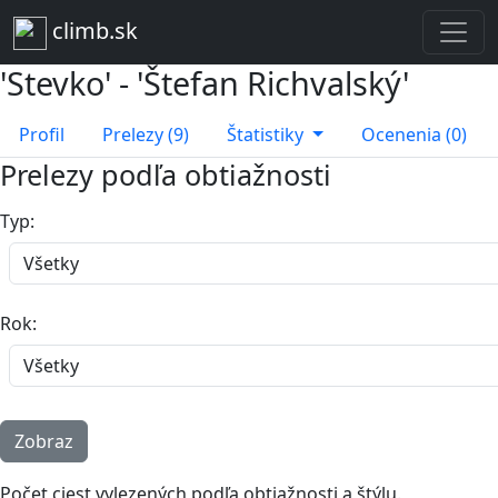
climb.sk
'Stevko' - 'Štefan Richvalský'
Profil
Prelezy (9)
Štatistiky
Ocenenia (0)
Prelezy podľa obtiažnosti
Typ:
Rok:
Počet ciest vylezených podľa obtiažnosti a štýlu.