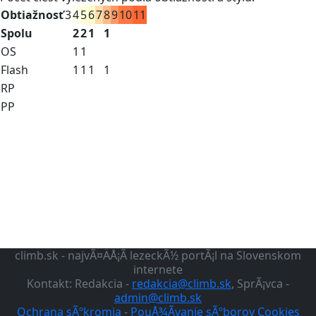
Obtiažnosť
3
4
5
6
7
8
9
10
11
Spolu
2
2
1
1
OS
1
1
Flash
1
1
1
1
RP
PP
climb.sk - najvÃ¤ÄÅ¡Ã­ lezeckÃ½ portÃ¡l na Slovenskom
internete
Kontakt: Redakcia -
redakcia@climb.sk
, SprÃ¡vca -
admin@climb.sk
Ochrana sÃºkromia
-
PouÅ¾Ã­vanie sÃºborov Cookies