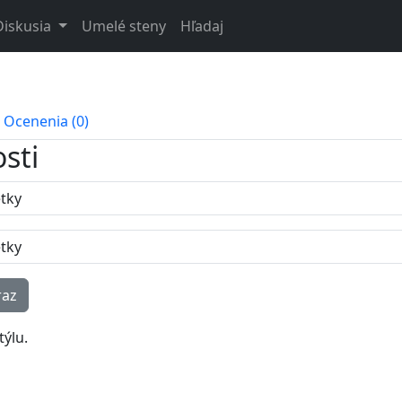
Diskusia
Umelé steny
Hľadaj
Ocenenia (0)
sti
týlu.