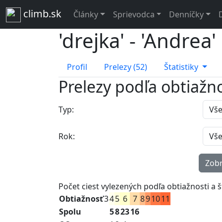
climb.sk
Články
Sprievodca
Denníčky
'drejka' - 'Andrea'
Profil
Prelezy (52)
Štatistiky
Prelezy podľa obtiažno
Typ:
Rok:
Počet ciest vylezených podľa obtiažnosti a š
Obtiažnosť
3
4
5
6
7
8
9
10
11
Spolu
5
8
23
16