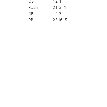
OS
1
2
1
Flash
2
1
3
1
RP
2
3
PP
2
3
16
15