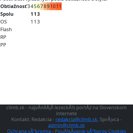
Obtiažnosť
3
4
5
6
7
8
9
10
11
Spolu
1
1
3
OS
1
1
3
Flash
RP
PP
climb.sk - najvÃ¤ÄÅ¡Ã­ lezeckÃ½ portÃ¡l na Slovenskom
internete
Kontakt: Redakcia -
redakcia@climb.sk
, SprÃ¡vca -
admin@climb.sk
Ochrana sÃºkromia
-
PouÅ¾Ã­vanie sÃºborov Cookies