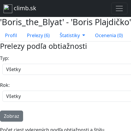
climb.sk
'Boris_the_Blyat' - 'Boris Plajdičko'
Profil
Prelezy (6)
Štatistiky
Ocenenia (0)
Prelezy podľa obtiažnosti
Typ:
Rok:
Počet ciest vylezených podľa obtiažnosti a štýlu.