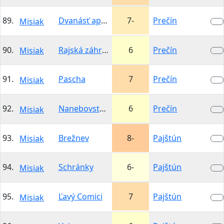
89.
Dvanásť apoštolov
7-
Prečín
Misiak
90.
Rajská záhrada
6
Prečín
Misiak
91.
Pascha
7
Prečín
Misiak
92.
Nanebovstúpenie
6
Prečín
Misiak
93.
Brežnev
8-
Pajštún
Misiak
94.
Schránky
6-
Pajštún
Misiak
95.
Ľavý Comici
7
Pajštún
Misiak