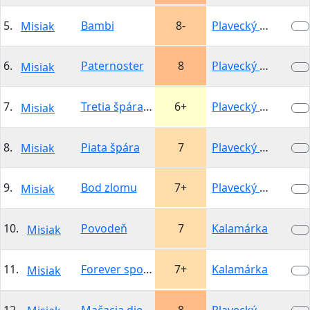
5.
Bambi
8-
Plavecký hrad -…
Misiak
6.
Paternoster
8
Plavecký hrad -…
Misiak
7.
Tretia špára - 2.dĺžka
6+
Plavecký hrad -…
Misiak
8.
Piata špára
7
Plavecký hrad -…
Misiak
9.
Bod zlomu
7+
Plavecký hrad -…
Misiak
10.
Povodeň
7
Kalamárka
Misiak
11.
Forever spoony
7+
Kalamárka
Misiak
12.
Mačacia diera
8
Plavecký hrad -…