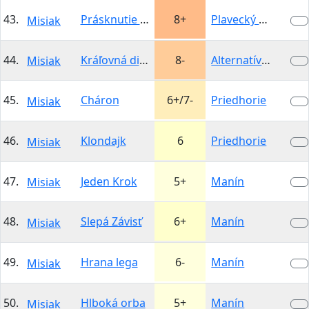
43.
Prásknutie bičom
8+
Plavecký hrad -…
Misiak
44.
Kráľovná diaľnic
8-
Alternatívna…
Misiak
45.
Cháron
6+/7-
Priedhorie
Misiak
46.
Klondajk
6
Priedhorie
Misiak
47.
Jeden Krok
5+
Manín
Misiak
48.
Slepá Závisť
6+
Manín
Misiak
49.
Hrana lega
6-
Manín
Misiak
50.
Hlboká orba
5+
Manín
Misiak