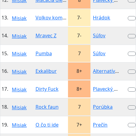
Misiak
13.
Volkov komander
7-
Hrádok
Misiak
14.
Mravec Z
7-
Súľov
Misiak
15.
Pumba
7
Súľov
Misiak
16.
Exkalibur
8+
Alternatívna…
Misiak
17.
Dirty Fuck
8+
Plavecký hrad -…
Misiak
18.
Rock faun
7
Porúbka
Misiak
19.
O čo ti ide
7+
Prečín
Misiak