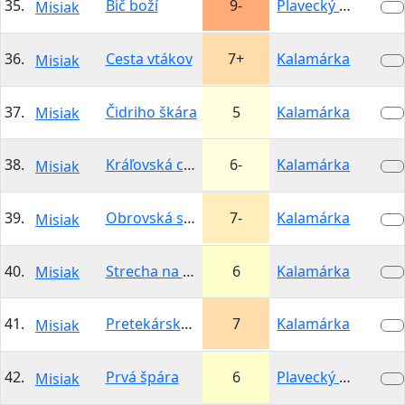
35.
Bič boží
9-
Plavecký hrad -…
Misiak
36.
Cesta vtákov
7+
Kalamárka
Misiak
37.
Čidriho škára
5
Kalamárka
Misiak
38.
Kráľovská cesta
6-
Kalamárka
Misiak
39.
Obrovská strecha
7-
Kalamárka
Misiak
40.
Strecha na Májovú vežu (Obria)
6
Kalamárka
Misiak
41.
Pretekársky previs
7
Kalamárka
Misiak
42.
Prvá špára
6
Plavecký hrad -…
Misiak