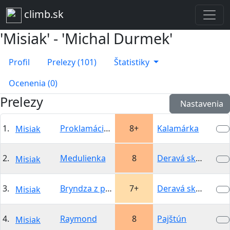
climb.sk
'Misiak' - 'Michal Durmek'
Profil
Prelezy (101)
Štatistiky
Ocenenia (0)
Prelezy
Nastavenia
1.
Proklamácia podvedomia
8+
Kalamárka
Misiak
2.
Medulienka
8
Deravá skala
Misiak
3.
Bryndza z predkožky
7+
Deravá skala
Misiak
4.
Raymond
8
Pajštún
Misiak