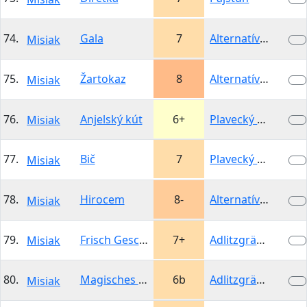
74.
Gala
7
Alternatívna…
Misiak
75.
Žartokaz
8
Alternatívna…
Misiak
76.
Anjelský kút
6+
Plavecký hrad -…
Misiak
77.
Bič
7
Plavecký hrad -…
Misiak
78.
Hirocem
8-
Alternatívna…
Misiak
79.
Frisch Geschottert
7+
Adlitzgräben
Misiak
80.
Magisches Musli
6b
Adlitzgräben
Misiak