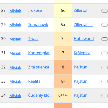
28.
Irokese
5c
Zillertal -…
Misiak
29.
Tomahawk
5a
Zillertal -…
Misiak
30.
Tiwaz
7-
Hohewand
Misiak
31.
Kontemplatívna
7
Kršlenica
Misiak
32.
Žltá stienka
8
Pajštún
Misiak
33.
Realita
8-
Pajštún
Misiak
34.
Čudenly klobáseň
6+/7-
Pajštún
Misiak