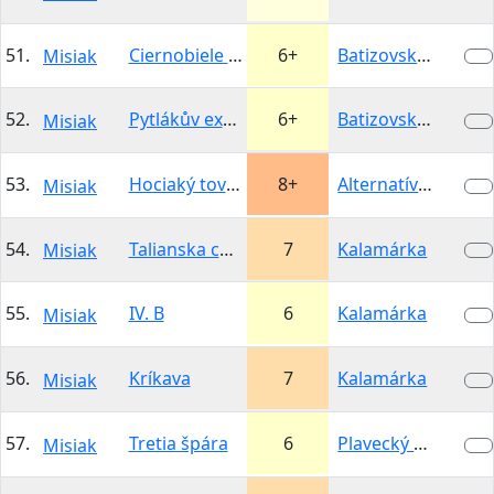
51.
Ciernobiele sokoliky
6+
Batizovska…
Misiak
52.
Pytlákův expres
6+
Batizovska…
Misiak
53.
Hociaký tovar
8+
Alternatívna…
Misiak
54.
Talianska cesta
7
Kalamárka
Misiak
55.
IV. B
6
Kalamárka
Misiak
56.
Kríkava
7
Kalamárka
Misiak
57.
Tretia špára
6
Plavecký hrad -…
Misiak