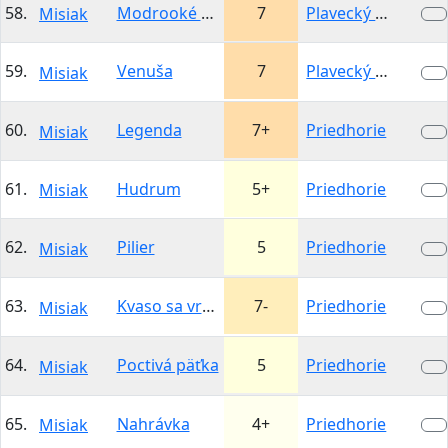
58.
Modrooké blues
7
Plavecký hrad -…
Misiak
59.
Venuša
7
Plavecký hrad -…
Misiak
60.
Legenda
7+
Priedhorie
Misiak
61.
Hudrum
5+
Priedhorie
Misiak
62.
Pilier
5
Priedhorie
Misiak
63.
Kvaso sa vracia
7-
Priedhorie
Misiak
64.
Poctivá päťka
5
Priedhorie
Misiak
65.
Nahrávka
4+
Priedhorie
Misiak