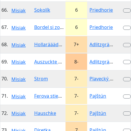
66.
Sokolík
6
Priedhorie
Misiak
67.
Bordel si zober so sebou
6
Priedhorie
Misiak
68.
Hollarääädulioo
7+
Adlitzgräben
Misiak
69.
Auszuckte Gfraster
8-
Adlitzgräben
Misiak
70.
Strom
7-
Plavecký hrad -…
Misiak
71.
Ferova stienka (Ferostienka)
7-
Pajštún
Misiak
72.
Hauschke
7-
Pajštún
Misiak
73.
Diretka
7
Pajštún
Misiak