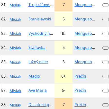
81.
Trojkráľové limby
7
Mengusovská…
Misiak
82.
Stanislawski
5
Mengusovská…
Misiak
83.
Východný hrebeň
III
Mengusovská…
Misiak
84.
Staflovka
5
Mengusovská…
Misiak
85.
Južný pilier
3
Mengusovská…
Misiak
86.
Madlo
6+
Prečín
Misiak
87.
Ave Maria
6-
Prečín
Misiak
88.
Desatoro prikázaní
7
Prečín
Misiak