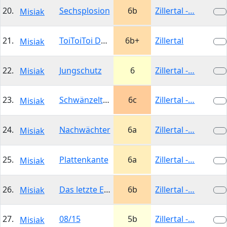
20.
Sechsplosion
6b
Zillertal -…
Misiak
21.
ToiToiToi Dachl
6b+
Zillertal
Misiak
22.
Jungschutz
6
Zillertal -…
Misiak
23.
Schwänzeltanz
6c
Zillertal -…
Misiak
24.
Nachwächter
6a
Zillertal -…
Misiak
25.
Plattenkante
6a
Zillertal -…
Misiak
26.
Das letzte Einhorn
6b
Zillertal -…
Misiak
27.
08/15
5b
Zillertal -…
Misiak