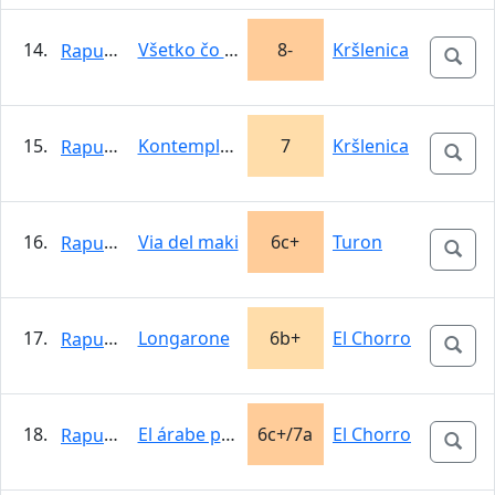
14.
Všetko čo mam rád
8-
Kršlenica
Rapunzel
15.
Kontemplatívna
7
Kršlenica
Rapunzel
16.
Via del maki
6c+
Turon
Rapunzel
17.
Longarone
6b+
El Chorro
Rapunzel
18.
El árabe perdido
6c+/7a
El Chorro
Rapunzel