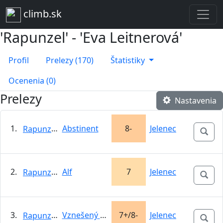
climb.sk
'Rapunzel' - 'Eva Leitnerová'
Profil
Prelezy (170)
Štatistiky
Ocenenia (0)
Prelezy
Nastavenia
1.
Abstinent
8-
Jelenec
Rapunzel
2.
Alf
7
Jelenec
Rapunzel
3.
Vznešený starý pstruh
7+/8-
Jelenec
Rapunzel