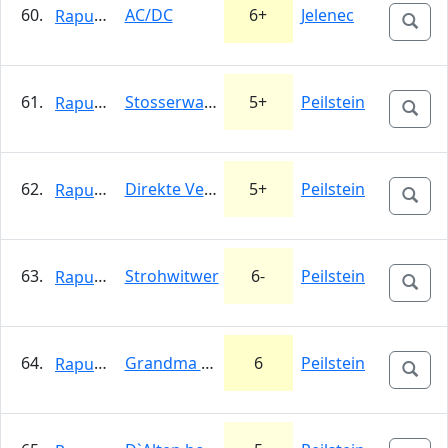
60.
AC/DC
6+
Jelenec
Rapunzel
61.
Stosserwand, alte fuhre
5+
Peilstein
Rapunzel
62.
Direkte Vegetarierkante
5+
Peilstein
Rapunzel
63.
Strohwitwer
6-
Peilstein
Rapunzel
64.
Grandma hoses
6
Peilstein
Rapunzel