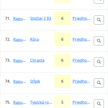
71.
Stožiar č 83
6
Priedhorie
Rapunzel
72.
Kôco
6
Priedhorie
Rapunzel
73.
Chrasta
6
Priedhorie
Rapunzel
74.
Stĺpik
6
Priedhorie
Rapunzel
75.
Typická rozcvička
5
Priedhorie
Rapunzel