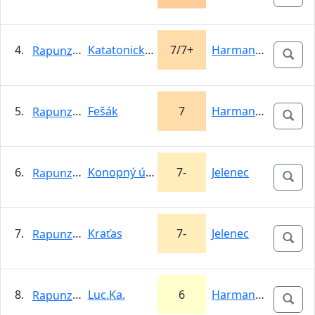
4.
Katatonický úškrn
7/7+
Harmanecká…
Rapunzel
5.
Fešák
7
Harmanecká…
Rapunzel
6.
Konopný úsmev
7-
Jelenec
Rapunzel
7.
Kraťas
7-
Jelenec
Rapunzel
8.
Luc.Ka.
6
Harmanecká…
Rapunzel