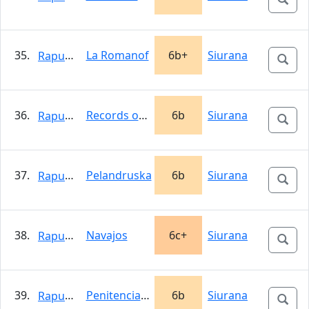
35.
La Romanof
6b+
Siurana
Rapunzel
36.
Records oblidats
6b
Siurana
Rapunzel
37.
Pelandruska
6b
Siurana
Rapunzel
38.
Navajos
6c+
Siurana
Rapunzel
39.
Penitenciagite
6b
Siurana
Rapunzel