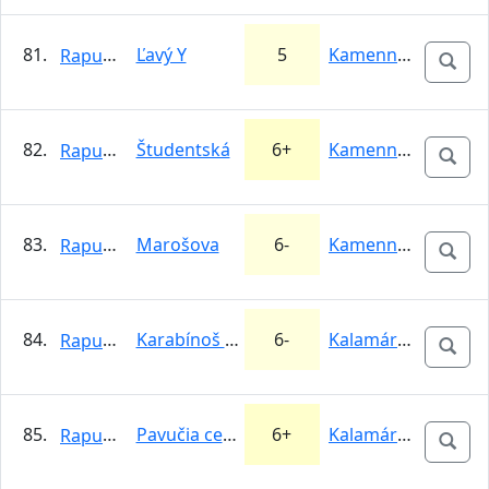
81.
Ľavý Y
5
Kamenné vráta
Rapunzel
82.
Študentská
6+
Kamenné vráta
Rapunzel
83.
Marošova
6-
Kamenné vráta
Rapunzel
84.
Karabínoš zhora
6-
Kalamárka
Rapunzel
85.
Pavučia cesta
6+
Kalamárka
Rapunzel