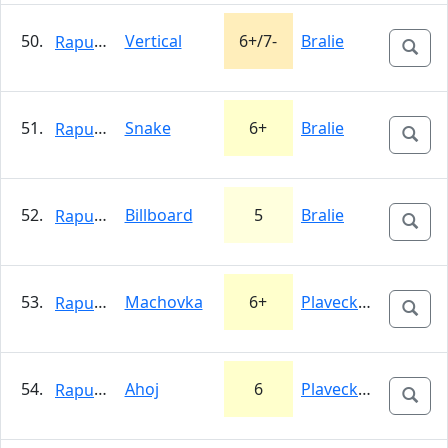
50.
Vertical
6+/7-
Bralie
Rapunzel
51.
Snake
6+
Bralie
Rapunzel
52.
Billboard
5
Bralie
Rapunzel
53.
Machovka
6+
Plavecký hrad -…
Rapunzel
54.
Ahoj
6
Plavecký hrad -…
Rapunzel