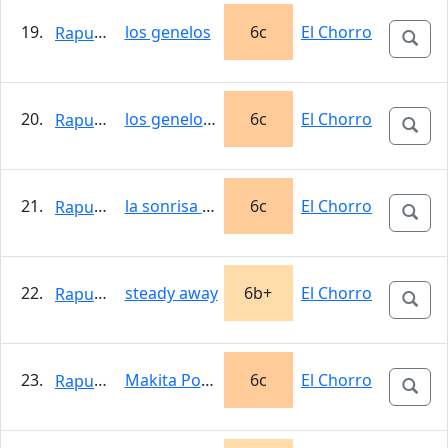
19.
los genelos
6c
El Chorro
Rapunzel
20.
los genelos de recca
6c
El Chorro
Rapunzel
21.
la sonrisa vertical
6c
El Chorro
Rapunzel
22.
steady away
6b+
El Chorro
Rapunzel
23.
Makita Power
6c
El Chorro
Rapunzel