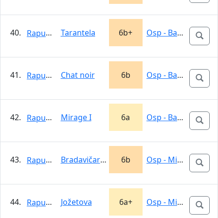
40.
Tarantela
6b+
Osp - Babna
Rapunzel
41.
Chat noir
6b
Osp - Babna
Rapunzel
42.
Mirage I
6a
Osp - Babna
Rapunzel
43.
Bradavičarka
6b
Osp - Mišja Peč
Rapunzel
44.
Jožetova
6a+
Osp - Mišja Peč
Rapunzel