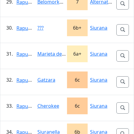
29.
Belomorkanal
7
Alternatívna…
Rapunzel
30.
???
6b+
Siurana
Rapunzel
31.
Marieta de l´ull viu
6a+
Siurana
Rapunzel
32.
Gatzara
6c
Siurana
Rapunzel
33.
Cherokee
6c
Siurana
Rapunzel
34.
Siuranella
6b
Siurana
Rapunzel