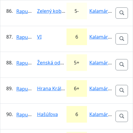
86.
Zelený koberec
5-
Kalamárka
Rapunzel
87.
VI
6
Kalamárka
Rapunzel
88.
Ženská odvaha
5+
Kalamárka
Rapunzel
89.
Hrana Královskej (Prostredny pilier)
6+
Kalamárka
Rapunzel
90.
Hašúľova
6
Kalamárka
Rapunzel