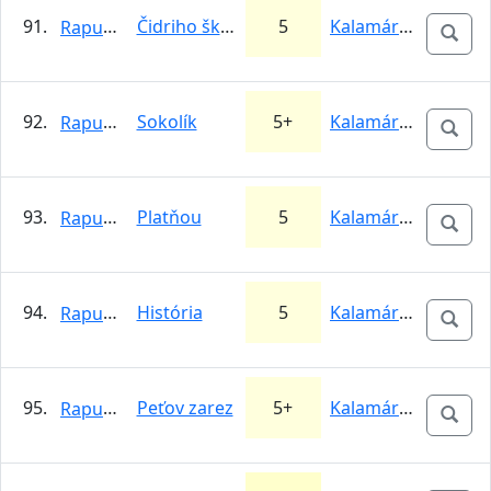
91.
Čidriho škára
5
Kalamárka
Rapunzel
92.
Sokolík
5+
Kalamárka
Rapunzel
93.
Platňou
5
Kalamárka
Rapunzel
94.
História
5
Kalamárka
Rapunzel
95.
Peťov zarez
5+
Kalamárka
Rapunzel