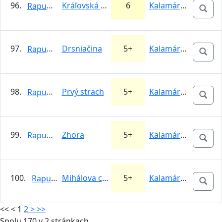
96.
Kráľovská cesta
6
Kalamárka
Rapunzel
97.
Drsniačina
5+
Kalamárka
Rapunzel
98.
Prvý strach
5+
Kalamárka
Rapunzel
99.
Zhora
5+
Kalamárka
Rapunzel
100.
Mihálova cesta
5+
Kalamárka
Rapunzel
<<
<
1
2
>
>>
Spolu 170 v 2 stránkach.