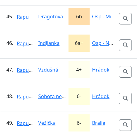
45.
Dragotova
6b
Osp - Mišja Peč
Rapunzel
46.
Indijanka
6a+
Osp - Nad Vasjo
Rapunzel
47.
Vzdušná
4+
Hrádok
Rapunzel
48.
Sobota nedela
6-
Hrádok
Rapunzel
49.
Vežička
6-
Bralie
Rapunzel