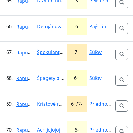
65.
D`Alten hosen steig
5
Peilstein
Rapunzel
66.
Demjánova
6
Pajštún
Rapunzel
67.
Špekulantská
7-
Súľov
Rapunzel
68.
Špagety plus
6+
Súľov
Rapunzel
69.
Kristové roky
6+/7-
Priedhorie
Rapunzel
70.
Ach jojojoj
6-
Priedhorie
Rapunzel