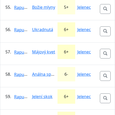
55.
Božie mlyny
5+
Jelenec
Rapunzel
56.
Ukradnutá
6+
Jelenec
Rapunzel
57.
Májový kvet
6+
Jelenec
Rapunzel
58.
Análna speleológia
6-
Jelenec
Rapunzel
59.
Jelení skok
6+
Jelenec
Rapunzel