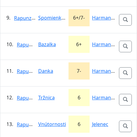
9.
Spomienka na Eiger
6+/7-
Harmanecká…
Rapunzel
10.
Bazalka
6+
Harmanecká…
Rapunzel
11.
Danka
7-
Harmanecká…
Rapunzel
12.
Tržnica
6
Harmanecká…
Rapunzel
13.
Vnútornosti
6
Jelenec
Rapunzel