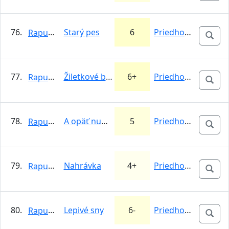
76.
Starý pes
6
Priedhorie
Rapunzel
77.
Žiletkové blues
6+
Priedhorie
Rapunzel
78.
A opäť number 1
5
Priedhorie
Rapunzel
79.
Nahrávka
4+
Priedhorie
Rapunzel
80.
Lepivé sny
6-
Priedhorie
Rapunzel