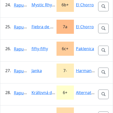
24.
Mystic Rhythem
6b+
El Chorro
Rapunzel
25.
Fiebra de Sur
7a
El Chorro
Rapunzel
26.
fifty-fifty
6c+
Paklenica
Rapunzel
27.
Janka
7-
Harmanecká…
Rapunzel
28.
Kráľovná diaľnic I
6+
Alternatívna…
Rapunzel