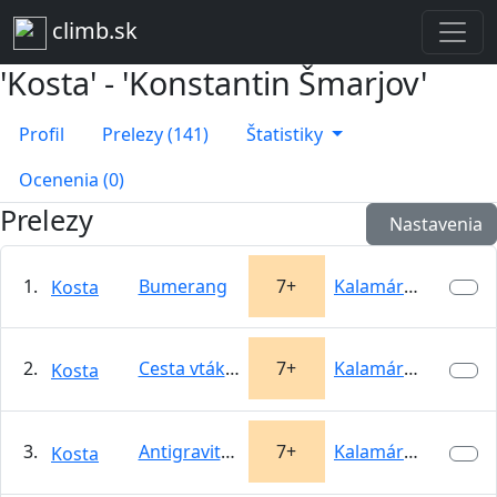
climb.sk
'Kosta' - 'Konstantin Šmarjov'
Profil
Prelezy (141)
Štatistiky
Ocenenia (0)
Prelezy
Nastavenia
1.
Bumerang
7+
Kalamárka
Kosta
2.
Cesta vtákov
7+
Kalamárka
Kosta
3.
Antigravitácia
7+
Kalamárka
Kosta