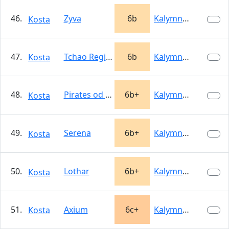
46.
Zyva
6b
Kalymnos
Kosta
47.
Tchao Regina
6b
Kalymnos
Kosta
48.
Pirates od Kalymnos
6b+
Kalymnos
Kosta
49.
Serena
6b+
Kalymnos
Kosta
50.
Lothar
6b+
Kalymnos
Kosta
51.
Axium
6c+
Kalymnos
Kosta