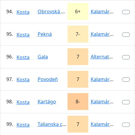
94.
Obrovská strecha
6+
Kalamárka
Kosta
95.
Pekná
7-
Kalamárka
Kosta
96.
Gala
7
Alternatívna…
Kosta
97.
Povodeň
7
Kalamárka
Kosta
98.
Kartágo
8-
Kalamárka
Kosta
99.
Talianska cesta
7
Kalamárka
Kosta