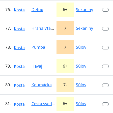
76.
Detox
6+
Sekaniny
Kosta
77.
Hrana Vtáčnika
7
Sekaniny
Kosta
78.
Pumba
7
Súľov
Kosta
79.
Havaj
6+
Súľov
Kosta
80.
Koumácka
7-
Súľov
Kosta
81.
Cesta svedkov liehovových
6+
Súľov
Kosta