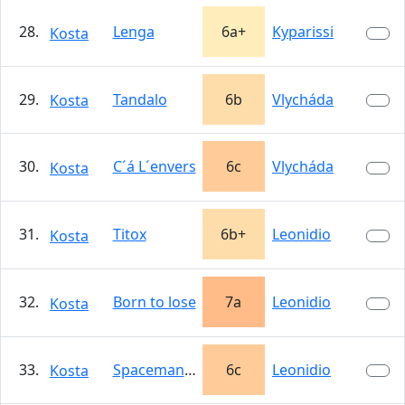
28.
Lenga
6a+
Kyparissi
Kosta
29.
Tandalo
6b
Vlycháda
Kosta
30.
C´á L´envers
6c
Vlycháda
Kosta
31.
Titox
6b+
Leonidio
Kosta
32.
Born to lose
7a
Leonidio
Kosta
33.
Spaceman Spiff
6c
Leonidio
Kosta