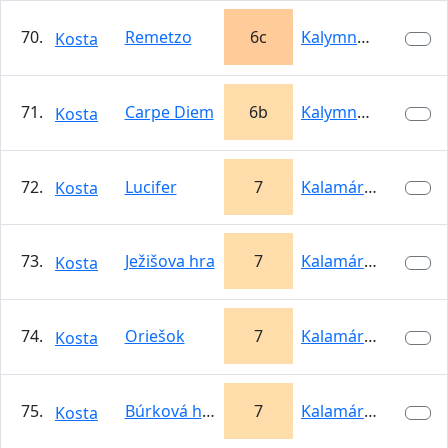
70.
Remetzo
6c
Kalymnos
Kosta
71.
Carpe Diem
6b
Kalymnos
Kosta
72.
Lucifer
7
Kalamárka
Kosta
73.
Ježišova hra
7
Kalamárka
Kosta
74.
Oriešok
7
Kalamárka
Kosta
75.
Búrková hrazda
7
Kalamárka
Kosta