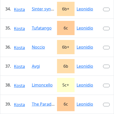
34.
Sinter synphonie
6b+
Leonidio
Kosta
35.
Tufatango
6c
Leonidio
Kosta
36.
Noccio
6b+
Leonidio
Kosta
37.
Avgi
6b
Leonidio
Kosta
38.
Limoncello
5c+
Leonidio
Kosta
39.
The Paradox of our Age
6c
Leonidio
Kosta