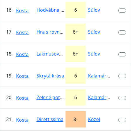
16.
Hodvábna cesta
6
Súľov
Kosta
17.
Hra s rovnováhou
6+
Súľov
Kosta
18.
Lakmusový papierik
6+
Súľov
Kosta
19.
Skrytá krása
6
Kalamárka
Kosta
20.
Zelené potešenie
6
Kalamárka
Kosta
21.
Direttissima
8-
Kozel
Kosta