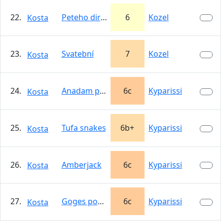
22.
Peteho direct
6
Kozel
Kosta
23.
Svatební
7
Kozel
Kosta
24.
Anadam papadam
6c
Kyparissi
Kosta
25.
Tufa snakes
6b+
Kyparissi
Kosta
26.
Amberjack
6c
Kyparissi
Kosta
27.
Goges power
6c
Kyparissi
Kosta