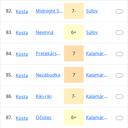
82.
Midnight Shark
7-
Súľov
Kosta
83.
Nevinná
6+
Súľov
Kosta
84.
Pretekársky previs
7
Kalamárka
Kosta
85.
Nezábudka
7
Kalamárka
Kosta
86.
Kiki-riki
7-
Kalamárka
Kosta
87.
Očistec
6+
Kalamárka
Kosta