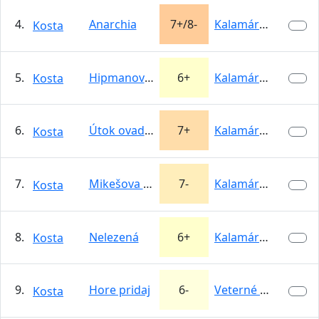
4.
Anarchia
7+/8-
Kalamárka
Kosta
5.
Hipmanova priamo
6+
Kalamárka
Kosta
6.
Útok ovadov
7+
Kalamárka
Kosta
7.
Mikešova morálovka
7-
Kalamárka
Kosta
8.
Nelezená
6+
Kalamárka
Kosta
9.
Hore pridaj
6-
Veterné Bašty
Kosta