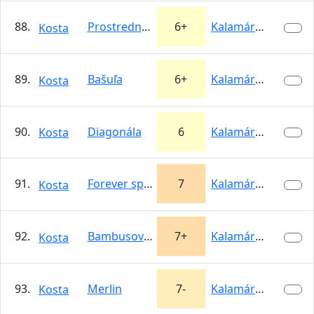
88.
Prostredný pilier - variant (82a)
6+
Kalamárka
Kosta
89.
Bašuľa
6+
Kalamárka
Kosta
90.
Diagonála
6
Kalamárka
Kosta
91.
Forever spoony
7
Kalamárka
Kosta
92.
Bambusová škára
7+
Kalamárka
Kosta
93.
Merlin
7-
Kalamárka
Kosta