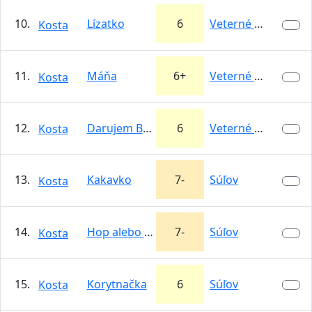
10.
Lízatko
6
Veterné Bašty
Kosta
11.
Máňa
6+
Veterné Bašty
Kosta
12.
Darujem Brzošovi L1
6
Veterné Bašty
Kosta
13.
Kakavko
7-
Súľov
Kosta
14.
Hop alebo trop
7-
Súľov
Kosta
15.
Korytnačka
6
Súľov
Kosta