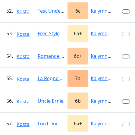
52.
Test Under Stress
6c
Kalymnos
Kosta
53.
Free Style
6a+
Kalymnos
Kosta
54.
Romance of Stone
6c+
Kalymnos
Kosta
55.
La Regne De Saturne
7a
Kalymnos
Kosta
56.
Uncle Ernie
6b
Kalymnos
Kosta
57.
Lord Dur
6a+
Kalymnos
Kosta