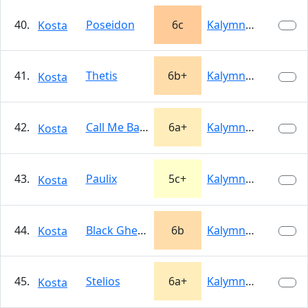
40.
Poseidon
6c
Kalymnos
Kosta
41.
Thetis
6b+
Kalymnos
Kosta
42.
Call Me Baby
6a+
Kalymnos
Kosta
43.
Paulix
5c+
Kalymnos
Kosta
44.
Black Ghekko
6b
Kalymnos
Kosta
45.
Stelios
6a+
Kalymnos
Kosta