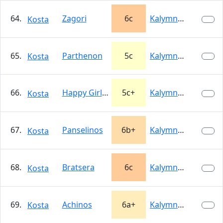
64.
Zagori
6c
Kalymnos
Kosta
65.
Parthenon
5c
Kalymnos
Kosta
66.
Happy Girlfriend
5c+
Kalymnos
Kosta
67.
Panselinos
6b+
Kalymnos
Kosta
68.
Bratsera
6c
Kalymnos
Kosta
69.
Achinos
6a+
Kalymnos
Kosta