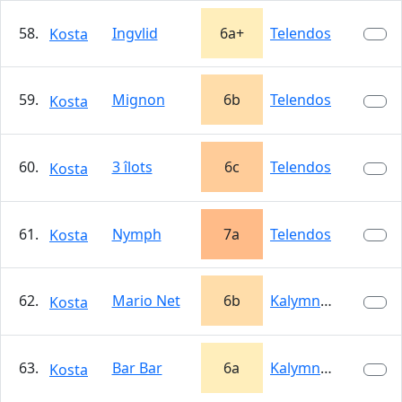
58.
Ingvlid
6a+
Telendos
Kosta
59.
Mignon
6b
Telendos
Kosta
60.
3 îlots
6c
Telendos
Kosta
61.
Nymph
7a
Telendos
Kosta
62.
Mario Net
6b
Kalymnos
Kosta
63.
Bar Bar
6a
Kalymnos
Kosta