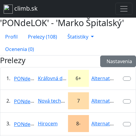
climb.sk
'PONdeLOK' - 'Marko Špitalský'
Profil
Prelezy (108)
Štatistiky
Ocenenia (0)
Prelezy
Nastavenia
1.
Kráľovná diaľnic I
6+
Alternatívna…
PONdeLOK
2.
Nová technológia
7
Alternatívna…
PONdeLOK
3.
Hirocem
8-
Alternatívna…
PONdeLOK