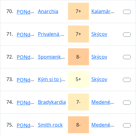
70.
Anarchia
7+
Kalamárka
PONdeLOK
71.
Privalená balvanom
7+
Skýcov
PONdeLOK
72.
Spomienka na Sašu
8-
Skýcov
PONdeLOK
73.
Kým si to ja rozmyslím
5+
Skýcov
PONdeLOK
74.
Bradykardia
7-
Medené Hámre
PONdeLOK
75.
Smith rock
8-
Medené Hámre
PONdeLOK