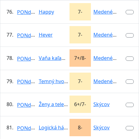
76.
Happy
7-
Medené Hámre
PONdeLOK
77.
Hever
7-
Medené Hámre
PONdeLOK
78.
Vaňa kaľamárky
7+/8-
Medené Hámre
PONdeLOK
79.
Temný hvozd
7-
Medené Hámre
PONdeLOK
80.
Ženy a telefón
6+/7-
Skýcov
PONdeLOK
81.
Logická hádanka
8-
Skýcov
PONdeLOK