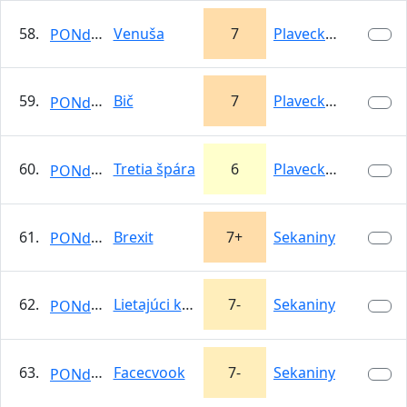
58.
Venuša
7
Plavecký hrad -…
PONdeLOK
59.
Bič
7
Plavecký hrad -…
PONdeLOK
60.
Tretia špára
6
Plavecký hrad -…
PONdeLOK
61.
Brexit
7+
Sekaniny
PONdeLOK
62.
Lietajúci kartáč
7-
Sekaniny
PONdeLOK
63.
Facecvook
7-
Sekaniny
PONdeLOK