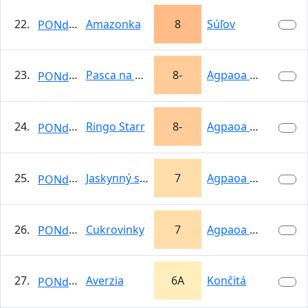
22.
Amazonka
8
Súľov
PONdeLOK
23.
Pasca na GLK
8-
Agpaoa Kamenné
PONdeLOK
24.
Ringo Starr
8-
Agpaoa Kamenné
PONdeLOK
25.
Jaskynný sokolík
7
Agpaoa Kamenné
PONdeLOK
26.
Cukrovinky
7
Agpaoa Kamenné
PONdeLOK
27.
Averzia
6A
Končitá
PONdeLOK