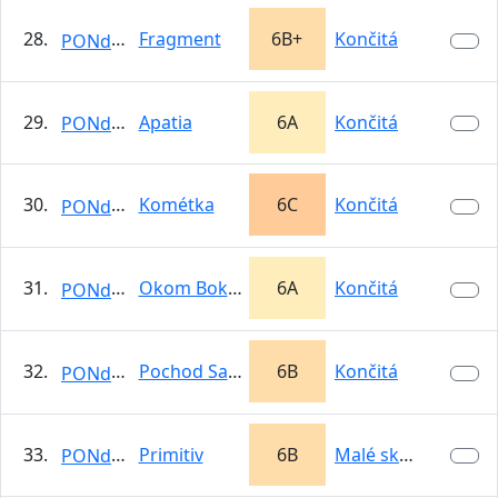
28.
Fragment
6B+
Končitá
PONdeLOK
29.
Apatia
6A
Končitá
PONdeLOK
30.
Kométka
6C
Končitá
PONdeLOK
31.
Okom Bokom
6A
Končitá
PONdeLOK
32.
Pochod Salamandier
6B
Končitá
PONdeLOK
33.
Primitiv
6B
Malé skalky -…
PONdeLOK