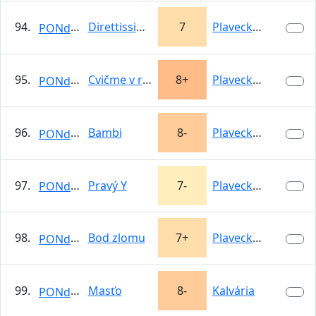
94.
Direttissima z iného sveta
7
Plavecký hrad -…
PONdeLOK
95.
Cvičme v rytme
8+
Plavecký hrad -…
PONdeLOK
96.
Bambi
8-
Plavecký hrad -…
PONdeLOK
97.
Pravý Y
7-
Plavecký hrad -…
PONdeLOK
98.
Bod zlomu
7+
Plavecký hrad -…
PONdeLOK
99.
Masťo
8-
Kalvária
PONdeLOK