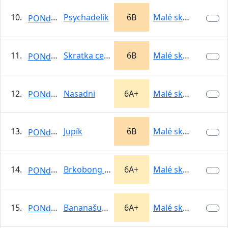
10.
Psychadelik
6B
Malé skalky -…
PONdeLOK
11.
Skratka cez Moskvu
6B
Malé skalky -…
PONdeLOK
12.
Nasadni
6A+
Malé skalky -…
PONdeLOK
13.
Jupík
6B
Malé skalky -…
PONdeLOK
14.
Brkobong SD
6A+
Malé skalky -…
PONdeLOK
15.
Bananašuch SD
6A+
Malé skalky -…
PONdeLOK