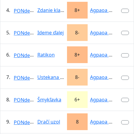
4.
Zdanie klame
8+
Agpaoa Kamenné
PONdeLOK
5.
Ideme ďalej
8-
Agpaoa Kamenné
PONdeLOK
6.
Ratikon
8+
Agpaoa Kamenné
PONdeLOK
7.
Ustekana Maxa
8-
Agpaoa Kamenné
PONdeLOK
8.
Šmykľavka
6+
Agpaoa Kamenné
PONdeLOK
9.
Dračí uzol
8
Agpaoa Kamenné
PONdeLOK