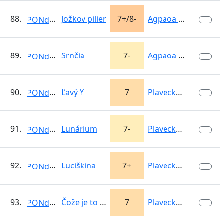
88.
Jožkov pilier
7+/8-
Agpaoa Kamenné
PONdeLOK
89.
Srnčia
7-
Agpaoa Kamenné
PONdeLOK
90.
Ľavý Y
7
Plavecký hrad -…
PONdeLOK
91.
Lunárium
7-
Plavecký hrad -…
PONdeLOK
92.
Luciškina
7+
Plavecký hrad -…
PONdeLOK
93.
Čože je to 50tka
7
Plavecký hrad -…
PONdeLOK