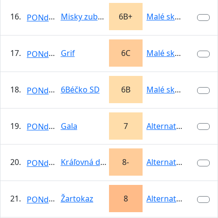
16.
Misky zubaté
6B+
Malé skalky -…
PONdeLOK
17.
Grif
6C
Malé skalky -…
PONdeLOK
18.
6Béčko SD
6B
Malé skalky -…
PONdeLOK
19.
Gala
7
Alternatívna…
PONdeLOK
20.
Kráľovná diaľnic
8-
Alternatívna…
PONdeLOK
21.
Žartokaz
8
Alternatívna…
PONdeLOK