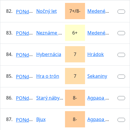
82.
Nočný let
7+/8-
Medené Hámre
PONdeLOK
83.
Neznáme kvarteto
6+
Medené Hámre
PONdeLOK
84.
Hybernácia
7
Hrádok
PONdeLOK
85.
Hra o trón
7
Sekaniny
PONdeLOK
86.
Starý nábytok
8-
Agpaoa Kamenné
PONdeLOK
87.
Bjux
8-
Agpaoa Kamenné
PONdeLOK