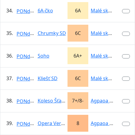
34.
6A-čko
6A
Malé skalky -…
PONdeLOK
35.
Chrumky SD
6C
Malé skalky -…
PONdeLOK
36.
Soho
6A+
Malé skalky -…
PONdeLOK
37.
Kliešť SD
6C
Malé skalky -…
PONdeLOK
38.
Koleso Šťastia
7+/8-
Agpaoa Kamenné
PONdeLOK
39.
Opera Vertikal
8
Agpaoa Kamenné
PONdeLOK