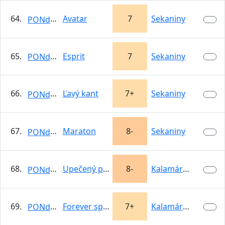
64.
Avatar
7
Sekaniny
PONdeLOK
65.
Esprit
7
Sekaniny
PONdeLOK
66.
Ľavý kant
7+
Sekaniny
PONdeLOK
67.
Maraton
8-
Sekaniny
PONdeLOK
68.
Upečený pes
8-
Kalamárka
PONdeLOK
69.
Forever spoony
7+
Kalamárka
PONdeLOK