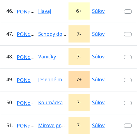
46.
Havaj
6+
Súľov
PONdeLOK
47.
Schody do neba
7-
Súľov
PONdeLOK
48.
Vaničky
7-
Súľov
PONdeLOK
49.
Jesenné matury
7+
Súľov
PONdeLOK
50.
Koumácka
7-
Súľov
PONdeLOK
51.
Mirove prebudenie
7-
Súľov
PONdeLOK