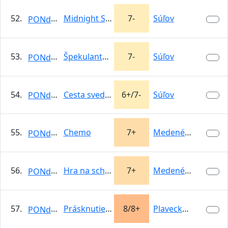
52.
Midnight Shark
7-
Súľov
PONdeLOK
53.
Špekulantská
7-
Súľov
PONdeLOK
54.
Cesta svedkov liehovových
6+/7-
Súľov
PONdeLOK
55.
Chemo
7+
Medené Hámre
PONdeLOK
56.
Hra na schovávačku
7+
Medené Hámre
PONdeLOK
57.
Prásknutie bičom
8/8+
Plavecký hrad -…
PONdeLOK