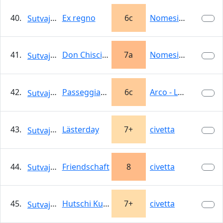
40.
Ex regno
6c
Nomesino
Sutvajka
41.
Don Chisciotte
7a
Nomesino
Sutvajka
42.
Passeggiata nel Giardino di Rosa
6c
Arco - La Gola
Sutvajka
43.
Lästerday
7+
civetta
Sutvajka
44.
Friendschaft
8
civetta
Sutvajka
45.
Hutschi Kutschi men
7+
civetta
Sutvajka