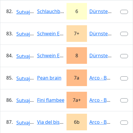
82.
Schlauchbootlippe
6
Dürnstein
Sutvajka
83.
Schwein Extrem Rißvariante
7+
Dürnstein
Sutvajka
84.
Schwein Extrem direkt
8
Dürnstein
Sutvajka
85.
Pean brain
7a
Arco - Belvedere
Sutvajka
86.
Fini flambee
7a+
Arco - Belvedere
Sutvajka
87.
Via del biscotto
6b
Arco - Belvedere
Sutvajka