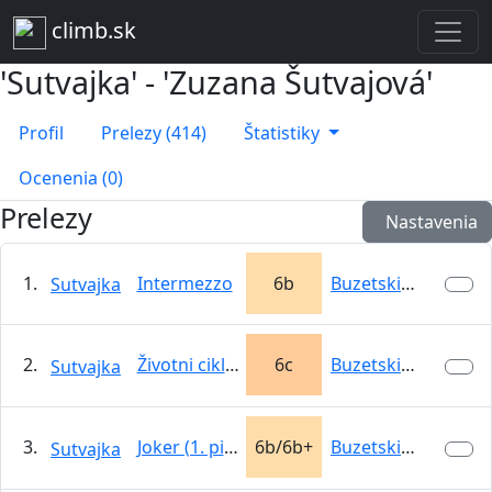
climb.sk
'Sutvajka' - 'Zuzana Šutvajová'
Profil
Prelezy (414)
Štatistiky
Ocenenia (0)
Prelezy
Nastavenia
1.
Intermezzo
6b
Buzetski kanjon
Sutvajka
2.
Životni ciklus
6c
Buzetski kanjon
Sutvajka
3.
Joker (1. pitch)
6b/6b+
Buzetski kanjon
Sutvajka