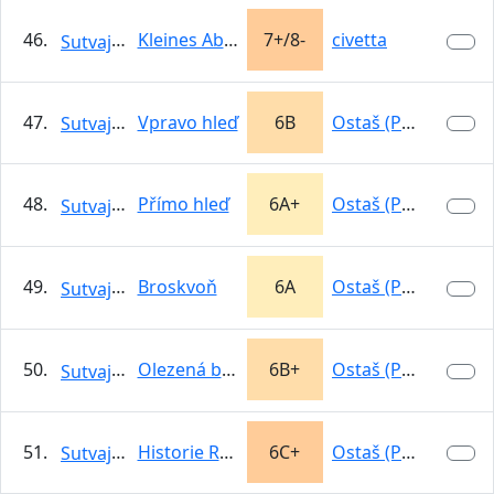
46.
Kleines Abenteuer
7+/8-
civetta
Sutvajka
47.
Vpravo hleď
6B
Ostaš (Pěkov)
Sutvajka
48.
Přímo hleď
6A+
Ostaš (Pěkov)
Sutvajka
49.
Broskvoň
6A
Ostaš (Pěkov)
Sutvajka
50.
Olezená broskef
6B+
Ostaš (Pěkov)
Sutvajka
51.
Historie Robina Hooda
6C+
Ostaš (Pěkov)
Sutvajka