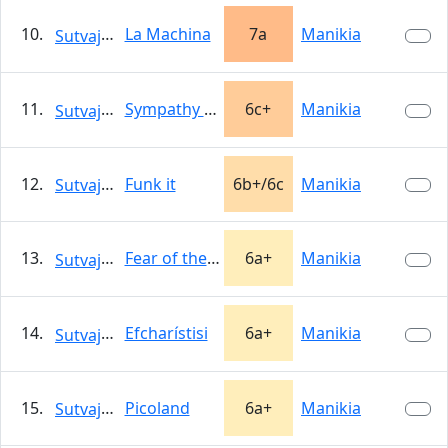
10.
La Machina
7a
Manikia
Sutvajka
11.
Sympathy for the devil
6c+
Manikia
Sutvajka
12.
Funk it
6b+/6c
Manikia
Sutvajka
13.
Fear of the dark
6a+
Manikia
Sutvajka
14.
Efcharístisi
6a+
Manikia
Sutvajka
15.
Picoland
6a+
Manikia
Sutvajka