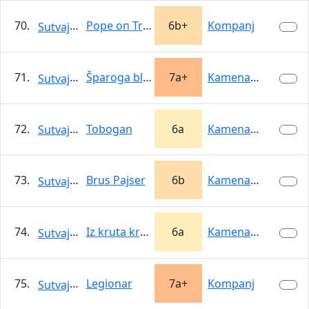
70.
Pope on Trial
6b+
Kompanj
Sutvajka
71.
Šparoga blues
7a+
Kamena Vrata
Sutvajka
72.
Tobogan
6a
Kamena Vrata
Sutvajka
73.
Brus Pajser
6b
Kamena Vrata
Sutvajka
74.
Iz kruta kruga
6a
Kamena Vrata
Sutvajka
75.
Legionar
7a+
Kompanj
Sutvajka