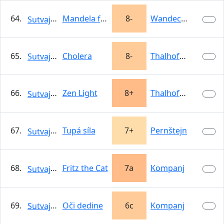
64.
Mandela free
8-
Wandeck…
Sutvajka
65.
Cholera
8-
Thalhofer Grat
Sutvajka
66.
Zen Light
8+
Thalhofer Grat
Sutvajka
67.
Tupá síla
7+
Pernštejn
Sutvajka
68.
Fritz the Cat
7a
Kompanj
Sutvajka
69.
Oči dedine
6c
Kompanj
Sutvajka