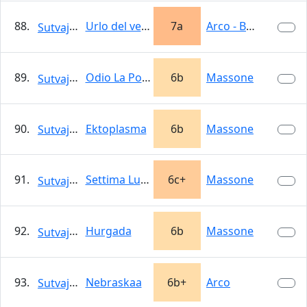
88.
Urlo del vento
7a
Arco - Belvedere
Sutvajka
89.
Odio La Polvere
6b
Massone
Sutvajka
90.
Ektoplasma
6b
Massone
Sutvajka
91.
Settima Luna
6c+
Massone
Sutvajka
92.
Hurgada
6b
Massone
Sutvajka
93.
Nebraskaa
6b+
Arco
Sutvajka