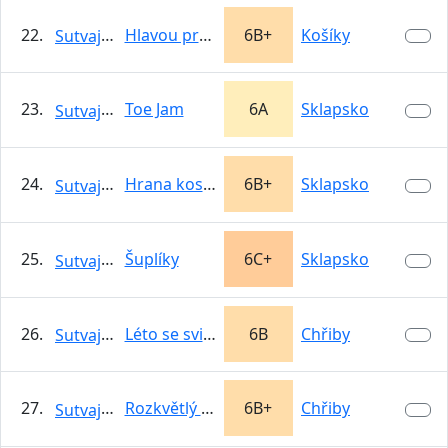
22.
Hlavou proti zdi
6B+
Košíky
Sutvajka
23.
Toe Jam
6A
Sklapsko
Sutvajka
24.
Hrana kostky
6B+
Sklapsko
Sutvajka
25.
Šuplíky
6C+
Sklapsko
Sutvajka
26.
Léto se svištěm
6B
Chřiby
Sutvajka
27.
Rozkvětlý měsíc
6B+
Chřiby
Sutvajka