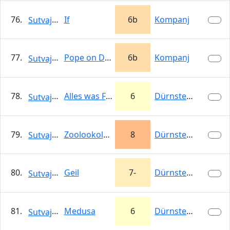
76.
If
6b
Kompanj
Sutvajka
77.
Pope on Dope
6b
Kompanj
Sutvajka
78.
Alles was Flügel
6
Dürnstein
Sutvajka
79.
Zoolookologie
8
Dürnstein
Sutvajka
80.
Geil
7-
Dürnstein
Sutvajka
81.
Medusa
6
Dürnstein
Sutvajka