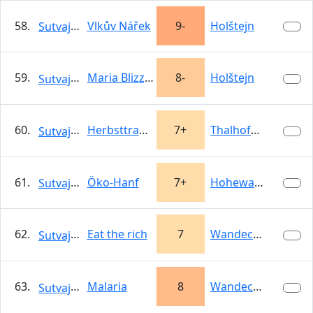
58.
Vlkův Nářek
9-
Holštejn
Sutvajka
59.
Maria Blizzard
8-
Holštejn
Sutvajka
60.
Herbsttraum
7+
Thalhofer Grat
Sutvajka
61.
Öko-Hanf
7+
Hohewand
Sutvajka
62.
Eat the rich
7
Wandeck…
Sutvajka
63.
Malaria
8
Wandeck…
Sutvajka