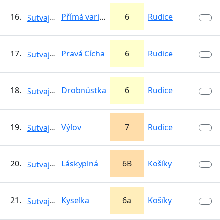
16.
Přímá varianta Cíchy
6
Rudice
Sutvajka
17.
Pravá Cícha
6
Rudice
Sutvajka
18.
Drobnústka
6
Rudice
Sutvajka
19.
Výlov
7
Rudice
Sutvajka
20.
Láskyplná
6B
Košíky
Sutvajka
21.
Kyselka
6a
Košíky
Sutvajka