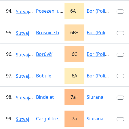
94.
Posezeni u smrku
6A+
Bor (Police n.…
Sutvajka
95.
Brusnice borůvka
6B+
Bor (Police n.…
Sutvajka
96.
Borůvčí
6C
Bor (Police n.…
Sutvajka
97.
Bobule
6A
Bor (Police n.…
Sutvajka
98.
Bindelet
7a+
Siurana
Sutvajka
99.
Cargol treu banya
7a
Siurana
Sutvajka