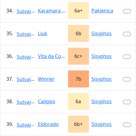
34.
Karamara sweet temptations
6a+
Paklenica
Sutvajka
35.
Liuk
6b
Sisyphos
Sutvajka
36.
Vita da Corridoio
6c+
Sisyphos
Sutvajka
37.
Winner
7b
Sisyphos
Sutvajka
38.
Calippo
6a
Sisyphos
Sutvajka
39.
Eldorado
6b+
Sisyphos
Sutvajka