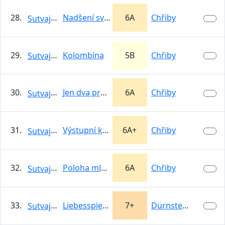
28.
Nadšení sviště
6A
Chřiby
Sutvajka
29.
Kolombína
5B
Chřiby
Sutvajka
30.
Jen dva prstíčky
6A
Chřiby
Sutvajka
31.
Výstupní kontrola
6A+
Chřiby
Sutvajka
32.
Poloha mléka a vody
6A
Chřiby
Sutvajka
33.
Liebesspieler
7+
Dürnstein
Sutvajka