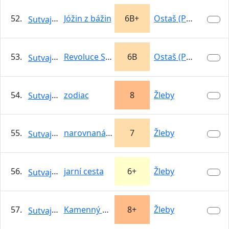
52.
Jóžin z bážin
6B+
Ostaš (Pěkov)
Sutvajka
53.
Revoluce Straight Up
6B
Ostaš (Pěkov)
Sutvajka
54.
zodiac
8
Žleby
Sutvajka
55.
narovnaná saxi
7
Žleby
Sutvajka
56.
jarní cesta
6+
Žleby
Sutvajka
57.
Kamenný déšť
8+
Žleby
Sutvajka