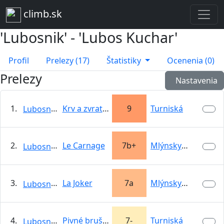
climb.sk
'Lubosnik' - 'Lubos Kuchar'
Profil
Prelezy (17)
Štatistiky
Ocenenia (0)
Prelezy
Nastavenia
1.
Krv a zvratky
9
Turniská
Lubosnik
2.
Le Carnage
7b+
Mlýnsky vrch
Lubosnik
3.
La Joker
7a
Mlýnsky vrch
Lubosnik
4.
Pivné bruško
7-
Turniská
Lubosnik