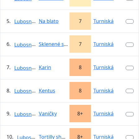
5.
Na blato
7
Turniská
Lubosnik
6.
Sklenené slzy
7
Turniská
Lubosnik
7.
Karin
8
Turniská
Lubosnik
8.
Kentus
8
Turniská
Lubosnik
9.
Vaničky
8+
Turniská
Lubosnik
10.
Tortilly show
8+
Turniská
Lubosnik