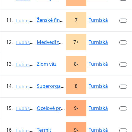
11.
Ženské finále
7
Turniská
Lubosnik
12.
Medvedí tanec
7+
Turniská
Lubosnik
13.
Zlom väz
8-
Turniská
Lubosnik
14.
Superorgazmus
8
Turniská
Lubosnik
15.
Oceľové prsty
9-
Turniská
Lubosnik
16.
Termit
9-
Turniská
Lubosnik