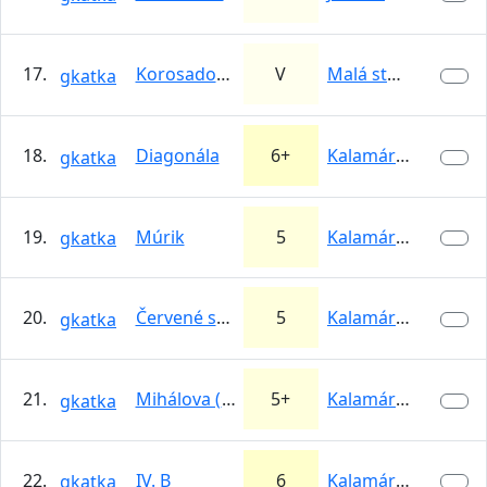
17.
Korosadowicz
V
Malá studená…
gkatka
18.
Diagonála
6+
Kalamárka
gkatka
19.
Múrik
5
Kalamárka
gkatka
20.
Červené skoby
5
Kalamárka
gkatka
21.
Mihálova (Janova) cesta
5+
Kalamárka
gkatka
22.
IV. B
6
Kalamárka
gkatka