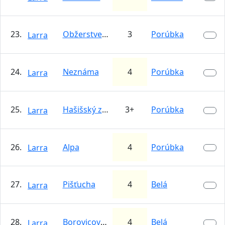
23.
Obžerstvenie
3
Porúbka
Larra
24.
Neznáma
4
Porúbka
Larra
25.
Hašišský zbor
3+
Porúbka
Larra
26.
Alpa
4
Porúbka
Larra
27.
Pišťucha
4
Belá
Larra
28.
Borovicové blues
4
Belá
Larra