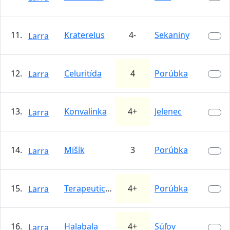
11.
Kraterelus
4-
Sekaniny
Larra
12.
Celuritída
4
Porúbka
Larra
13.
Konvalinka
4+
Jelenec
Larra
14.
Mišík
3
Porúbka
Larra
15.
Terapeutická
4+
Porúbka
Larra
16.
Halabala
4+
Súľov
Larra