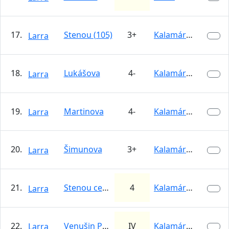
17.
Stenou (105)
3+
Kalamárka
Larra
18.
Lukášova
4-
Kalamárka
Larra
19.
Martinova
4-
Kalamárka
Larra
20.
Šimunova
3+
Kalamárka
Larra
21.
Stenou cez previs (105a)
4
Kalamárka
Larra
22.
Venušin Pahorok
IV
Kalamárka
Larra