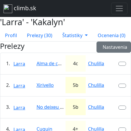
climb.sk
'Larra' - 'Kakalyn'
Profil
Prelezy (30)
Štatistiky
Ocenenia (0)
Prelezy
Nastavenia
1.
Alma de cómico
4c
Chulilla
Larra
2.
Xirivello
5b
Chulilla
Larra
3.
No deixeu deixalles
5b
Chulilla
Larra
4.
Cuquin
4+
Chulilla
Larra