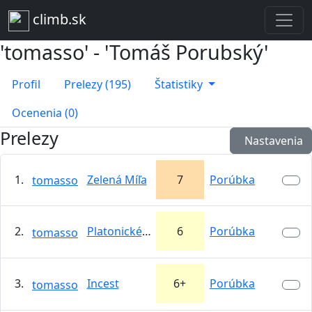
climb.sk
'tomasso' - 'Tomáš Porubský'
Profil
Prelezy (195)
Štatistiky
Ocenenia (0)
Prelezy
Nastavenia
1.
Zelená Míľa
7
Porúbka
tomasso
2.
Platonické lásky
6
Porúbka
tomasso
3.
Incest
6+
Porúbka
tomasso