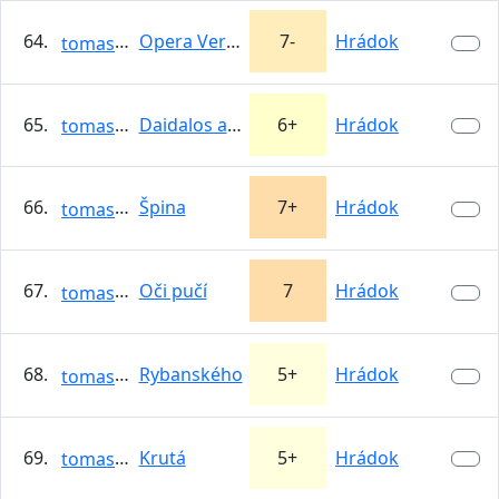
64.
Opera Vertikal
7-
Hrádok
tomasso
65.
Daidalos a Ikaros - 1. dĺžka
6+
Hrádok
tomasso
66.
Špina
7+
Hrádok
tomasso
67.
Oči pučí
7
Hrádok
tomasso
68.
Rybanského
5+
Hrádok
tomasso
69.
Krutá
5+
Hrádok
tomasso