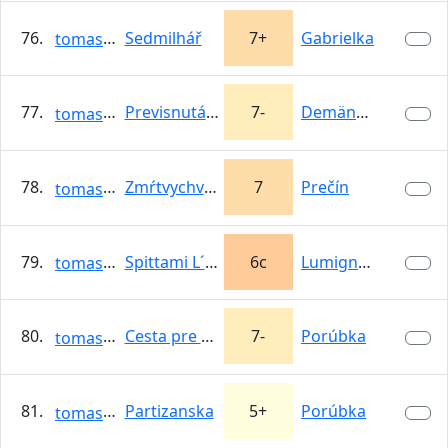
76.
Sedmilhář
7+
Gabrielka
tomasso
77.
Previsnutá špára
7-
Demänovská…
tomasso
78.
Zmŕtvychvstanie
7
Prečín
tomasso
79.
Spittami L´Uterro
6c
Lumignano
tomasso
80.
Cesta pre Martinu
7-
Porúbka
tomasso
81.
Partizanska
5+
Porúbka
tomasso