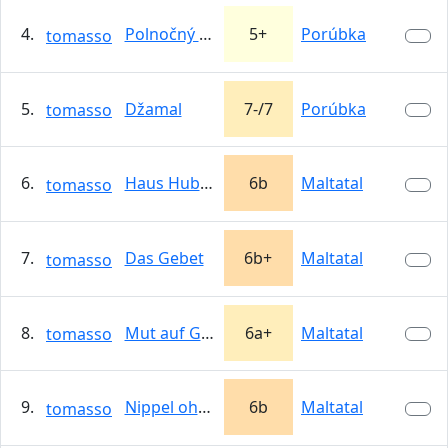
4.
Polnočný kovboj
5+
Porúbka
tomasso
5.
Džamal
7-/7
Porúbka
tomasso
6.
Haus Huber var.
6b
Maltatal
tomasso
7.
Das Gebet
6b+
Maltatal
tomasso
8.
Mut auf Getreidebasis
6a+
Maltatal
tomasso
9.
Nippel ohne Ende
6b
Maltatal
tomasso