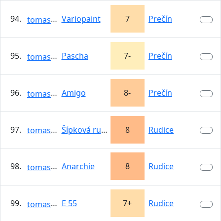
94.
Variopaint
7
Prečín
tomasso
95.
Pascha
7-
Prečín
tomasso
96.
Amigo
8-
Prečín
tomasso
97.
Šípková ruženka
8
Rudice
tomasso
98.
Anarchie
8
Rudice
tomasso
99.
E 55
7+
Rudice
tomasso