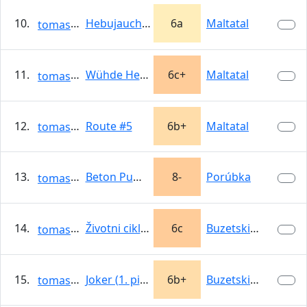
10.
Hebujauchznochamol
6a
Maltatal
tomasso
11.
Wühde Hehn
6c+
Maltatal
tomasso
12.
Route #5
6b+
Maltatal
tomasso
13.
Beton Pumpa
8-
Porúbka
tomasso
14.
Životni ciklus
6c
Buzetski kanjon
tomasso
15.
Joker (1. pitch)
6b+
Buzetski kanjon
tomasso