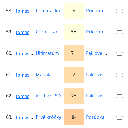
58.
Chmatačka
5
Priedhorie
tomasso
59.
Chrochtačka
5+
Priedhorie
tomasso
60.
Ultimátum
7+
Fakľove špáry
tomasso
61.
Magala
7
Fakľove špáry
tomasso
62.
Ani bez LSD
7+
Fakľove špáry
tomasso
63.
Prvé krôčky
8-
Porúbka
tomasso