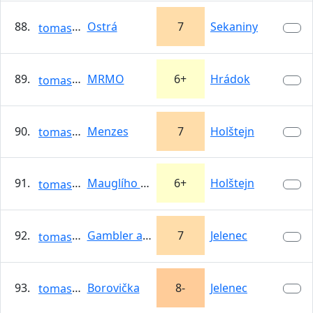
88.
Ostrá
7
Sekaniny
tomasso
89.
MRMO
6+
Hrádok
tomasso
90.
Menzes
7
Holštejn
tomasso
91.
Mauglího cesta
6+
Holštejn
tomasso
92.
Gambler aréna
7
Jelenec
tomasso
93.
Borovička
8-
Jelenec
tomasso