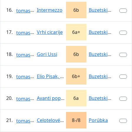
16.
Intermezzo
6b
Buzetski kanjon
tomasso
17.
Vrhi cicarije
6a+
Buzetski kanjon
tomasso
18.
Gori Ussi
6b
Buzetski kanjon
tomasso
19.
Elio Pisak, ruke stisak
6b+
Buzetski kanjon
tomasso
20.
Avanti popolo
6a
Buzetski kanjon
tomasso
21.
Celotelové dolámanie
8-/8
Porúbka
tomasso