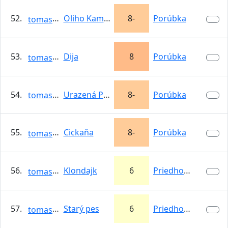
52.
Oliho Kamarát
8-
Porúbka
tomasso
53.
Dija
8
Porúbka
tomasso
54.
Urazená Pýcha
8-
Porúbka
tomasso
55.
Cickaňa
8-
Porúbka
tomasso
56.
Klondajk
6
Priedhorie
tomasso
57.
Starý pes
6
Priedhorie
tomasso