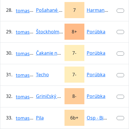
28.
Pošahané švagriné
7
Harmanecká…
tomasso
29.
Štockholmský syndróm
8+
Porúbka
tomasso
30.
Čakanie na domiešavač
7-
Porúbka
tomasso
31.
Techo
7-
Porúbka
tomasso
32.
Griničský poludník
8-
Porúbka
tomasso
33.
Pila
6b+
Osp - Big Wall
tomasso