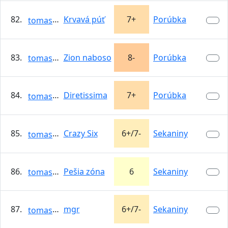
82.
Krvavá púť
7+
Porúbka
tomasso
83.
Zion naboso
8-
Porúbka
tomasso
84.
Diretissima
7+
Porúbka
tomasso
85.
Crazy Six
6+/7-
Sekaniny
tomasso
86.
Pešia zóna
6
Sekaniny
tomasso
87.
mgr
6+/7-
Sekaniny
tomasso