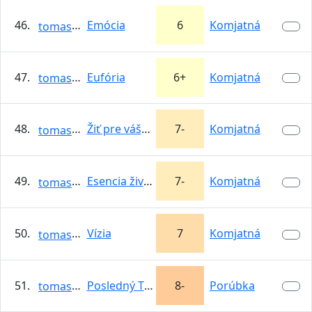
46.
Emócia
6
Komjatná
tomasso
47.
Eufória
6+
Komjatná
tomasso
48.
Žiť pre vášeň
7-
Komjatná
tomasso
49.
Esencia života
7-
Komjatná
tomasso
50.
Vízia
7
Komjatná
tomasso
51.
Posledný Tibeťan
8-
Porúbka
tomasso