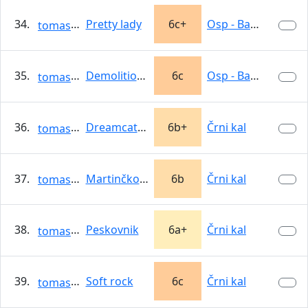
34.
Pretty lady
6c+
Osp - Babna
tomasso
35.
Demolition party
6c
Osp - Babna
tomasso
36.
Dreamcatcher
6b+
Črni kal
tomasso
37.
Martinčkov rep
6b
Črni kal
tomasso
38.
Peskovnik
6a+
Črni kal
tomasso
39.
Soft rock
6c
Črni kal
tomasso