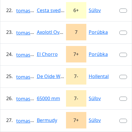
22.
Cesta svedkov liehovových
6+
Súľov
tomasso
23.
Axolotl Overkill
7
Porúbka
tomasso
24.
El Chorro
7+
Porúbka
tomasso
25.
De Oide Wurzn
7-
Hollental
tomasso
26.
65000 mm
7-
Súľov
tomasso
27.
Bermudy
7+
Súľov
tomasso