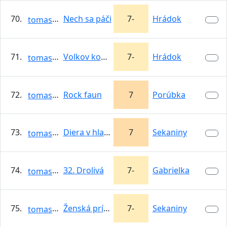
70.
Nech sa páči
7-
Hrádok
tomasso
71.
Volkov komander
7-
Hrádok
tomasso
72.
Rock faun
7
Porúbka
tomasso
73.
Diera v hlave
7
Sekaniny
tomasso
74.
32. Drolivá
7-
Gabrielka
tomasso
75.
Ženská príťažlivosť
7-
Sekaniny
tomasso