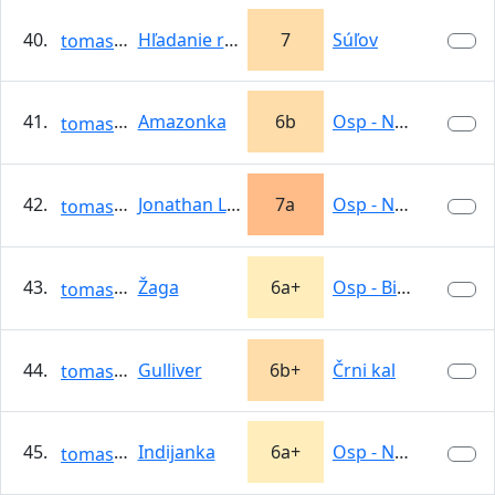
40.
Hľadanie rovnováhy
7
Súľov
tomasso
41.
Amazonka
6b
Osp - Nad Vasjo
tomasso
42.
Jonathan Livingstone
7a
Osp - Nad Vasjo
tomasso
43.
Žaga
6a+
Osp - Big Wall
tomasso
44.
Gulliver
6b+
Črni kal
tomasso
45.
Indijanka
6a+
Osp - Nad Vasjo
tomasso