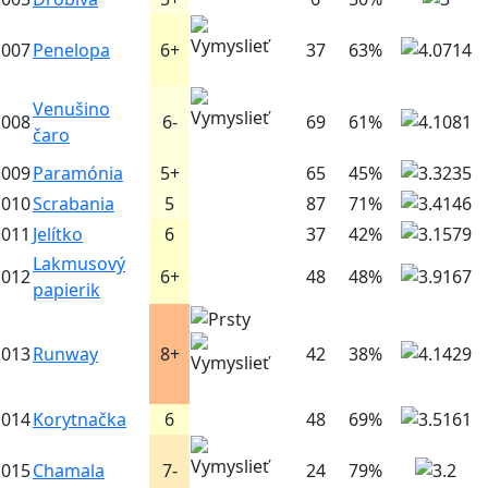
007
Penelopa
6+
37
63%
Venušino
008
6-
69
61%
čaro
009
Paramónia
5+
65
45%
010
Scrabania
5
87
71%
011
Jelítko
6
37
42%
Lakmusový
012
6+
48
48%
papierik
013
Runway
8+
42
38%
014
Korytnačka
6
48
69%
015
Chamala
7-
24
79%