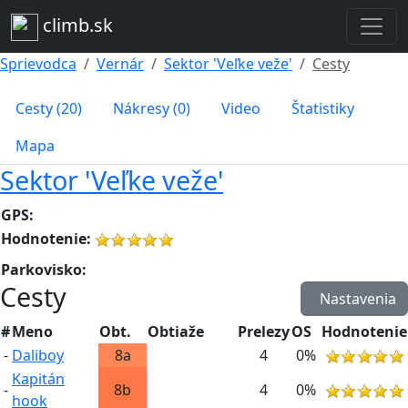
climb.sk
Sprievodca
Vernár
Sektor 'Veľke veže'
Cesty
Cesty (20)
Nákresy (0)
Video
Štatistiky
Mapa
Sektor 'Veľke veže'
GPS:
Hodnotenie:
Parkovisko:
Cesty
Nastavenia
#
Meno
Obt.
Obtiaže
Prelezy
OS
Hodnotenie
-
Daliboy
8a
4
0%
Kapitán
-
8b
4
0%
hook