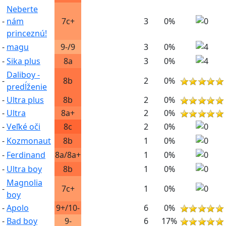
Neberte
-
nám
7c+
3
0%
princeznú!
-
magu
9-/9
3
0%
-
Sika plus
8a
3
0%
Daliboy -
-
8b
2
0%
predĺženie
-
Ultra plus
8b
2
0%
-
Ultra
8a+
2
0%
-
Veľké oči
8c
2
0%
-
Kozmonaut
8b
1
0%
-
Ferdinand
8a/8a+
1
0%
-
Ultra boy
8b
1
0%
Magnolia
-
7c+
1
0%
boy
-
Apolo
9+/10-
6
0%
-
Bad boy
9-
6
17%