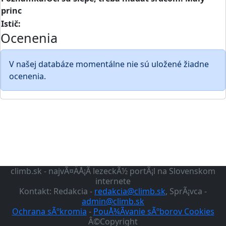
princ
Istič:
Ocenenia
V našej databáze momentálne nie sú uložené žiadne
ocenenia.
climb.sk - najvÃ¤ÄÅ¡Ã­ lezeckÃ½ portÃ¡l na Slovenskom
internete
Kontakt: Redakcia -
redakcia@climb.sk
, SprÃ¡vca -
admin@climb.sk
Ochrana sÃºkromia
-
PouÅ¾Ã­vanie sÃºborov Cookies
Â©Copyright