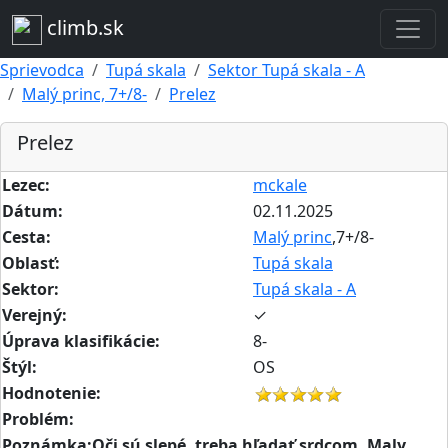
climb.sk
Sprievodca
Tupá skala
Sektor Tupá skala - A
Malý princ, 7+/8-
Prelez
Prelez
Lezec:
mckale
Dátum:
02.11.2025
Cesta:
Malý princ
,7+/8-
Oblasť:
Tupá skala
Sektor:
Tupá skala - A
Verejný:
✓
Úprava klasifikácie:
8-
Štýl:
OS
Hodnotenie:
Problém:
Poznámka:Oči sú slepé, treba hľadať srdcom. Maly