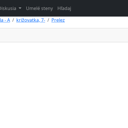
Diskusia
Umelé steny
Hľadaj
a - A
križovatka, 7-
Prelez