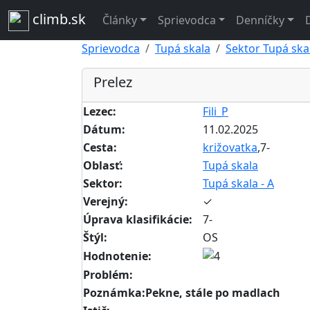
climb.sk
Články
Sprievodca
Denníčky
Sprievodca
Tupá skala
Sektor Tupá skal
Prelez
Lezec:
Fili_P
Dátum:
11.02.2025
Cesta:
križovatka
,7-
Oblasť:
Tupá skala
Sektor:
Tupá skala - A
Verejný:
✓
Úprava klasifikácie:
7-
Štýl:
OS
Hodnotenie:
Problém:
Poznámka:Pekne, stále po madlach