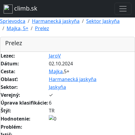
climb.sk
Sprievodca
Harmanecká jaskyňa
Sektor Jaskyňa
Majka, 5+
Prelez
Prelez
Lezec:
JaroV
Dátum:
02.10.2024
Cesta:
Majka
,5+
Oblasť:
Harmanecká jaskyňa
Sektor:
Jaskyňa
Verejný:
✓
Úprava klasifikácie:
6
Štýl:
TR
Hodnotenie:
Problém:
Istič: