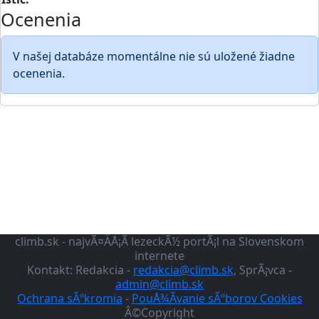
Ocenenia
V našej databáze momentálne nie sú uložené žiadne
ocenenia.
climb.sk - najvÃ¤ÄÅ¡Ã­ lezeckÃ½ portÃ¡l na Slovenskom
internete
Kontakt: Redakcia -
redakcia@climb.sk
, SprÃ¡vca -
admin@climb.sk
Ochrana sÃºkromia
-
PouÅ¾Ã­vanie sÃºborov Cookies
Â©Copyright