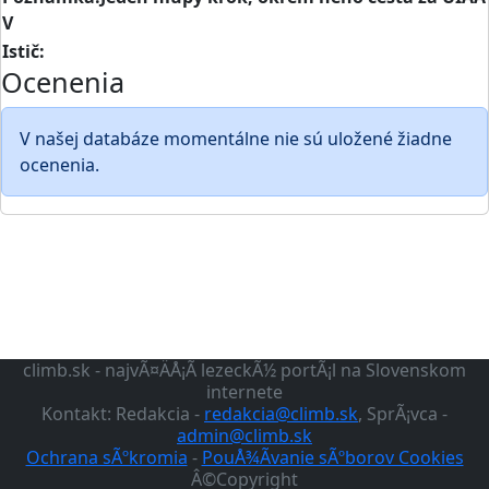
V
Istič:
Ocenenia
V našej databáze momentálne nie sú uložené žiadne
ocenenia.
climb.sk - najvÃ¤ÄÅ¡Ã­ lezeckÃ½ portÃ¡l na Slovenskom
internete
Kontakt: Redakcia -
redakcia@climb.sk
, SprÃ¡vca -
admin@climb.sk
Ochrana sÃºkromia
-
PouÅ¾Ã­vanie sÃºborov Cookies
Â©Copyright