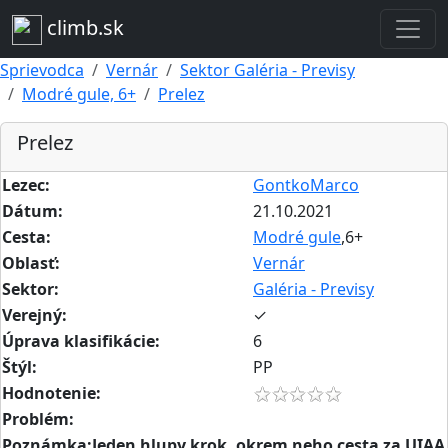
climb.sk
Sprievodca
Vernár
Sektor Galéria - Previsy
Modré gule, 6+
Prelez
Prelez
Lezec:
GontkoMarco
Dátum:
21.10.2021
Cesta:
Modré gule
,6+
Oblasť:
Vernár
Sektor:
Galéria - Previsy
Verejný:
✓
Úprava klasifikácie:
6
Štýl:
PP
Hodnotenie:
Problém:
Poznámka:Jeden hlupy krok, okrem neho cesta za UIAA