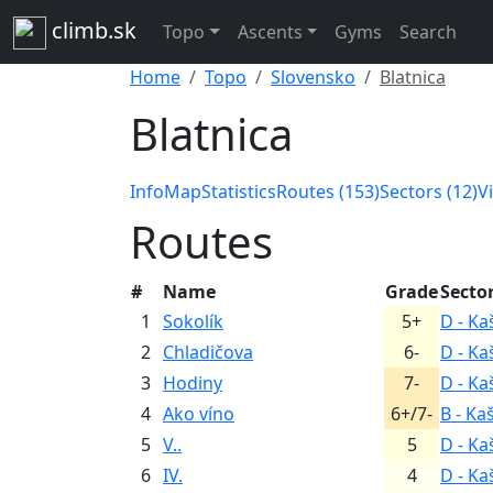
climb.sk
Topo
Ascents
Gyms
Search
Home
Topo
Slovensko
Blatnica
Blatnica
Info
Map
Statistics
Routes (153)
Sectors (12)
V
Routes
#
Name
Grade
Secto
1
Sokolík
5+
D - Ka
2
Chladičova
6-
D - Ka
3
Hodiny
7-
D - Ka
4
Ako víno
6+/7-
B - Ka
5
V..
5
D - Ka
6
IV.
4
D - Ka