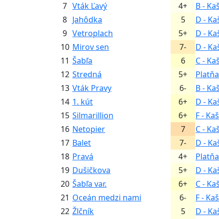
7
Vták Ľavý
4+
B - Ka
8
Jahôdka
5
D - Ka
9
Vetroplach
5+
D - Ka
10
Mirov sen
7-
D - Ka
11
Šabľa
6
C - Ka
12
Stredná
5+
Platňa
13
Vták Pravy
6-
B - Ka
14
1. kút
6+
D - Ka
15
Silmarillion
6+
F - Ka
16
Netopier
7
C - Ka
17
Balet
7-
D - Ka
18
Pravá
4+
Platňa
19
Dušičkova
5+
D - Ka
20
Šabľa var.
6+
C - Ka
21
Oceán medzi nami
6-
F - Ka
22
Žlčník
5
D - Ka