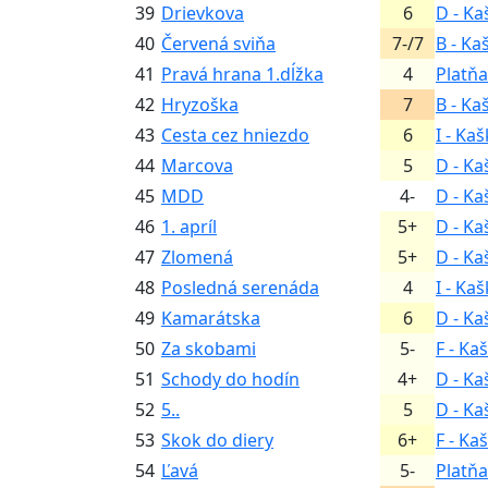
39
Drievkova
6
D - Ka
40
Červená sviňa
7-/7
B - Ka
41
Pravá hrana 1.dĺžka
4
Platňa
42
Hryzoška
7
B - Ka
43
Cesta cez hniezdo
6
I - Ka
44
Marcova
5
D - Ka
45
MDD
4-
D - Ka
46
1. apríl
5+
D - Ka
47
Zlomená
5+
D - Ka
48
Posledná serenáda
4
I - Ka
49
Kamarátska
6
D - Ka
50
Za skobami
5-
F - Ka
51
Schody do hodín
4+
D - Ka
52
5..
5
D - Ka
53
Skok do diery
6+
F - Ka
54
Ľavá
5-
Platňa