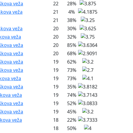
škova veža
22
28%
škova veža
21
4%
21
38%
škova veža
20
30%
škova veža
20
32%
škova veža
20
85%
škova veža
20
68%
škova veža
19
62%
škova veža
19
73%
škova veža
19
73%
škova veža
19
35%
škova veža
19
74%
škova veža
19
52%
škova veža
19
45%
škova veža
18
22%
18
50%