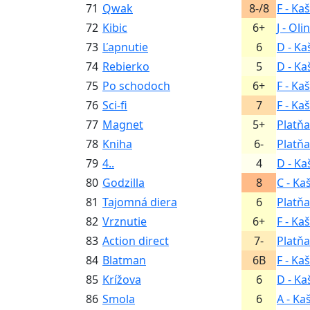
71
Qwak
8-/8
F - Ka
72
Kibic
6+
J - Oli
73
Ľapnutie
6
D - Ka
74
Rebierko
5
D - Ka
75
Po schodoch
6+
F - Ka
76
Sci-fi
7
F - Ka
77
Magnet
5+
Platňa
78
Kniha
6-
Platňa
79
4..
4
D - Ka
80
Godzilla
8
C - Ka
81
Tajomná diera
6
Platňa
82
Vrznutie
6+
F - Ka
83
Action direct
7-
Platňa
84
Blatman
6B
F - Ka
85
Krížova
6
D - Ka
86
Smola
6
A - Ka