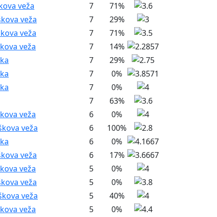
škova veža
7
71%
škova veža
7
29%
škova veža
7
71%
škova veža
7
14%
nka
7
29%
nka
7
0%
nka
7
0%
7
63%
škova veža
6
0%
škova veža
6
100%
nka
6
0%
škova veža
6
17%
škova veža
5
0%
škova veža
5
0%
škova veža
5
40%
škova veža
5
0%