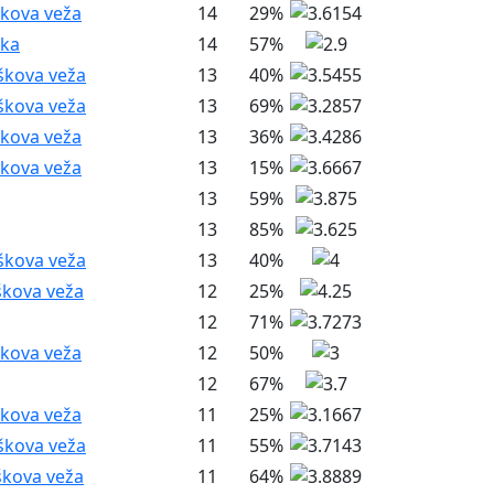
škova veža
14
29%
nka
14
57%
škova veža
13
40%
škova veža
13
69%
škova veža
13
36%
škova veža
13
15%
13
59%
13
85%
škova veža
13
40%
škova veža
12
25%
12
71%
škova veža
12
50%
12
67%
škova veža
11
25%
škova veža
11
55%
škova veža
11
64%