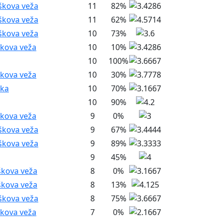
škova veža
11
82%
škova veža
11
62%
škova veža
10
73%
škova veža
10
10%
10
100%
škova veža
10
30%
nka
10
70%
10
90%
škova veža
9
0%
škova veža
9
67%
škova veža
9
89%
9
45%
škova veža
8
0%
škova veža
8
13%
škova veža
8
75%
škova veža
7
0%