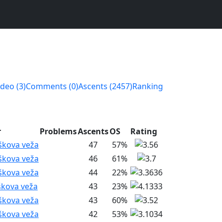
ideo (3)
Comments (0)
Ascents (2457)
Ranking
r
Problems
Ascents
OS
Rating
škova veža
47
57%
škova veža
46
61%
škova veža
44
22%
škova veža
43
23%
škova veža
43
60%
škova veža
42
53%