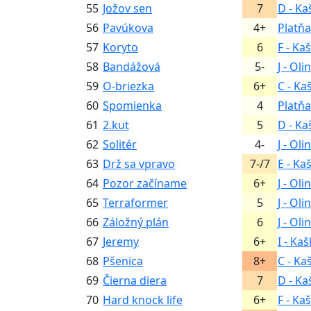
55
Jožov sen
7
D - Ka
56
Pavúkova
4+
Platňa
57
Koryto
6
F - Ka
58
Bandážová
5-
J - Oli
59
O-briezka
6+
C - Ka
60
Spomienka
4
Platňa
61
2.kut
5
D - Ka
62
Solitér
4-
J - Oli
63
Drž sa vpravo
7-/7
E - Ka
64
Pozor začíname
6+
J - Oli
65
Terraformer
5
J - Oli
66
Záložný plán
6
J - Oli
67
Jeremy
6+
I - Ka
68
Pšenica
8+
C - Ka
69
Čierna diera
7
D - Ka
70
Hard knock life
6+
F - Ka