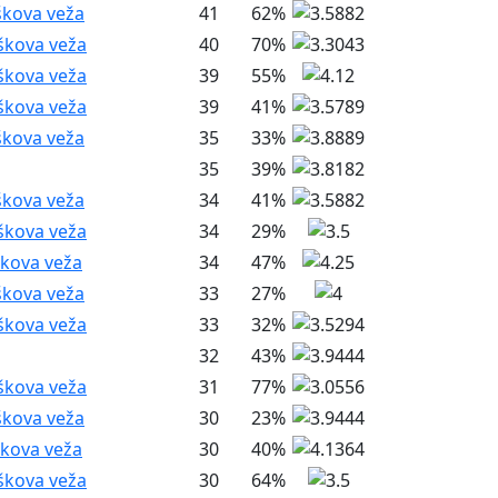
škova veža
41
62%
škova veža
40
70%
škova veža
39
55%
škova veža
39
41%
škova veža
35
33%
35
39%
škova veža
34
41%
škova veža
34
29%
škova veža
34
47%
škova veža
33
27%
škova veža
33
32%
32
43%
škova veža
31
77%
škova veža
30
23%
škova veža
30
40%
škova veža
30
64%