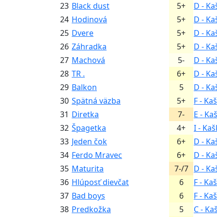
23
Black dust
5+
D - Ka
24
Hodinová
5+
D - Ka
25
Dvere
5+
D - Ka
26
Záhradka
5+
D - Ka
27
Machová
5-
D - Ka
28
TR .
6+
D - Ka
29
Balkon
5
D - Ka
30
Spätná väzba
5+
F - Ka
31
Diretka
7-
E - Ka
32
Špagetka
4+
I - Ka
33
Jeden čok
6+
D - Ka
34
Ferdo Mravec
6+
D - Ka
35
Maturita
7-/7
D - Ka
36
Hlúposť dievčat
6
F - Ka
37
Bad boys
6
F - Ka
38
Predkožka
5
C - Ka