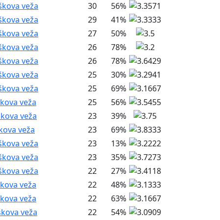
škova veža
30
56%
škova veža
29
41%
škova veža
27
50%
škova veža
26
78%
škova veža
26
78%
škova veža
25
30%
škova veža
25
69%
škova veža
25
56%
škova veža
23
39%
škova veža
23
69%
škova veža
23
13%
škova veža
23
35%
škova veža
22
27%
škova veža
22
48%
škova veža
22
63%
škova veža
22
54%