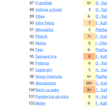
87
František
6+
D - Ka
88
Vašove schody
3
D - Ka
89
Oliva
6-
D - Ka
90
John Peklo
7
F - Ka
91
Nitovačka
5
Platňa
92
Pilierik
7+
F - Ka
93
Nioba
6
J - Oli
94
Pejo
6-
Platňa
95
Špinavá hra
8
F - Ka
96
Petkina
6
D - Ka
97
Supergirl
5
H - Ka
98
Stopy mamuta
6+
Platňa
99
Woodstock
6B+
C - Ka
100
Nech sa paky
8+
C - Ka
101
Pandorina skrinka
6
H - Ka
102
Moby
6-
F - Ka