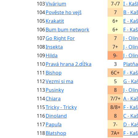
103
Vivárium
7-/7
I - Ka
104
Pověste ho vejš
7
B - Ka
105
Krakatit
6+
E - Ka
106
Bum bum network
6+
F - Ka
107
Go Right For
7
J - Oli
108
Insekta
7+
J - Oli
109
Hilda
9-
J - Oli
110
Pravá hrana 2.dĺžka
3
Platňa
111
Bishop
6C+
F - Ka
112
Vezmi si ma
5
G - Ka
113
Pusinky
8
J - Oli
114
Chiara
7/7+
A - Ka
115
Tricky - Tricky
8/8+
F - Ka
116
Dinoland
8
C - Ka
117
Papuľa
7-
D - Ka
118
Blatshop
7A+
F - Ka