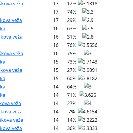
škova veža
17
12%
17
74%
škova veža
17
29%
nka
16
63%
škova veža
16
31%
16
76%
škova veža
16
75%
nka
15
73%
škova veža
15
27%
nka
15
60%
nka
14
64%
nka
14
71%
škova veža
14
27%
škova veža
14
7%
škova veža
14
14%
škova veža
14
36%