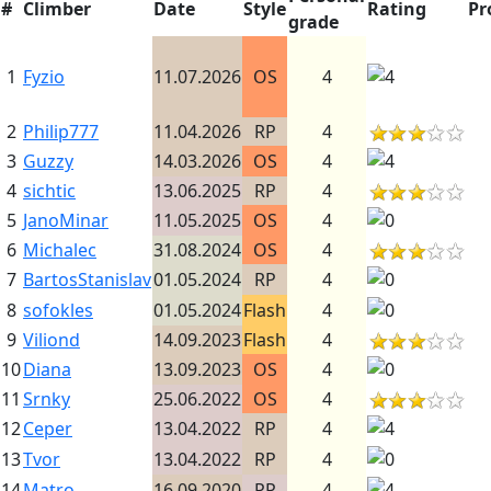
#
Climber
Date
Style
Rating
Pr
grade
1
Fyzio
11.07.2026
OS
4
2
Philip777
11.04.2026
RP
4
3
Guzzy
14.03.2026
OS
4
4
sichtic
13.06.2025
RP
4
5
JanoMinar
11.05.2025
OS
4
6
Michalec
31.08.2024
OS
4
7
BartosStanislav
01.05.2024
RP
4
8
sofokles
01.05.2024
Flash
4
9
Viliond
14.09.2023
Flash
4
10
Diana
13.09.2023
OS
4
11
Srnky
25.06.2022
OS
4
12
Ceper
13.04.2022
RP
4
13
Tvor
13.04.2022
RP
4
14
Matro
16.09.2020
PP
4