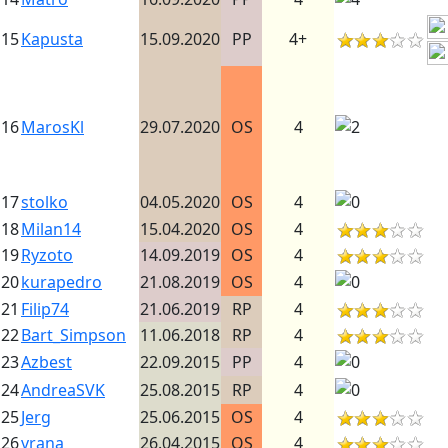
15
Kapusta
15.09.2020
PP
4+
16
MarosKl
29.07.2020
OS
4
17
stolko
04.05.2020
OS
4
18
Milan14
15.04.2020
OS
4
19
Ryzoto
14.09.2019
OS
4
20
kurapedro
21.08.2019
OS
4
21
Filip74
21.06.2019
RP
4
22
Bart_Simpson
11.06.2018
RP
4
23
Azbest
22.09.2015
PP
4
24
AndreaSVK
25.08.2015
RP
4
25
Jerg
25.06.2015
OS
4
26
vrana
26.04.2015
OS
4