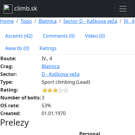
climb.sk
Home
Topo
Blatnica
Sector D - Kaškova veža
IV., 4
Ascents (42)
Comments (0)
Video (0)
Awards (0)
Ratings
Route:
IV., 4
Crag:
Blatnica
Sector:
D - Kaškova veža
Type:
Sport climbing (Lead)
Rating:
Number of bolts:
3
OS rate:
53%
Created:
01.01.1970
Prelezy
Personal