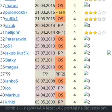
27
matoo
26.04.2015
OS
4
28
poloncok97
21.03.2015
Flash
4
29
suflik1
21.03.2015
OS
4
30
struk
20.04.2014
RP
4
31
helljohn
13.04.2014
RP(1)
4
32
Peterarwin
15.09.2013
OS
4
33
p51
25.08.2013
OS
4
34
Jakub Kurčík
27.07.2013
RP
4
35
Batky
03.07.2011
OS
4
36
magua
29.05.2010
OS
4
37
???
???
RP(2)
4
38
JankoS
18.07.2008
OS
4
39
ico
15.04.2007
PP
4
40
Markus
14.04.2007
OS
4
41
krhlo
05.05.2003
RP
4
climb.sk - najvÃ¤ÄÅ¡Ã­ lezeckÃ½ portÃ¡l na Slovenskom