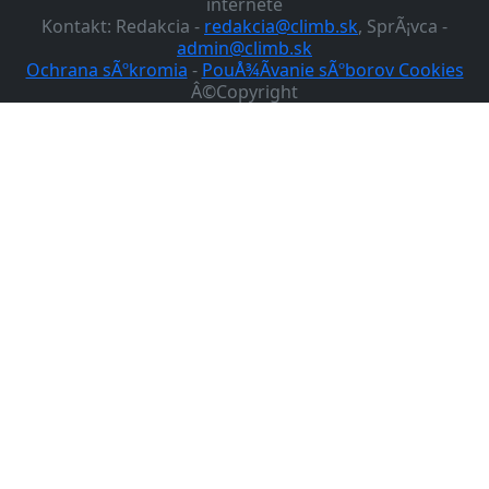
internete
Kontakt: Redakcia -
redakcia@climb.sk
, SprÃ¡vca -
admin@climb.sk
Ochrana sÃºkromia
-
PouÅ¾Ã­vanie sÃºborov Cookies
Â©Copyright