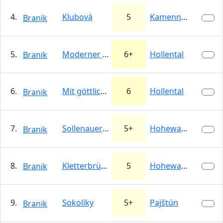
4.
Klubová
5
Kamenné srdce
Branik
5.
Moderner Höhlensteig
6+
Hollental
Branik
6.
Mit göttlicher Hand
6
Hollental
Branik
7.
Sollenauer-Steig
5+
Hohewand
Branik
8.
Kletterbrüderpfad
5
Hohewand
Branik
9.
Sokolíky
5+
Pajštún
Branik