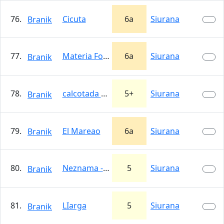
76.
Cicuta
6a
Siurana
Branik
77.
Materia Fosca
6a
Siurana
Branik
78.
calcotada rebollenca
5+
Siurana
Branik
79.
El Mareao
6a
Siurana
Branik
80.
Neznama - Nalavo od goldfinger
5
Siurana
Branik
81.
LIarga
5
Siurana
Branik