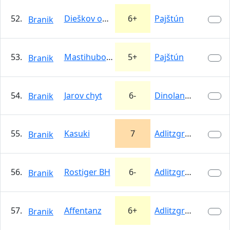
52.
Dieškov odkazovač
6+
Pajštún
Branik
53.
Mastihubov komín
5+
Pajštún
Branik
54.
Jarov chyt
6-
Dinoland - Ladce
Branik
55.
Kasuki
7
Adlitzgräben
Branik
56.
Rostiger BH
6-
Adlitzgräben
Branik
57.
Affentanz
6+
Adlitzgräben
Branik