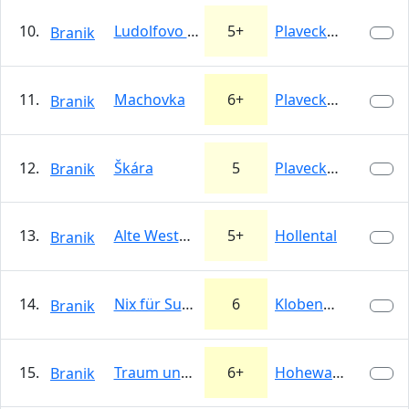
10.
Ludolfovo číslo
5+
Plavecký hrad -…
Branik
11.
Machovka
6+
Plavecký hrad -…
Branik
12.
Škára
5
Plavecký hrad -…
Branik
13.
Alte Westwand
5+
Hollental
Branik
14.
Nix für Suderer
6
Klobenwand
Branik
15.
Traum und Wirklichkeit
6+
Hohewand
Branik