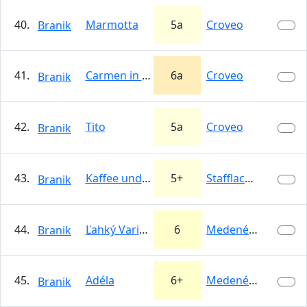
40.
Marmotta
5a
Croveo
Branik
41.
Carmen in paradiso
6a
Croveo
Branik
42.
Tito
5a
Croveo
Branik
43.
Kaffee und Kuchen
5+
Stafflacher Wand
Branik
44.
Ľahký Variant
6
Medené Hámre
Branik
45.
Adéla
6+
Medené Hámre
Branik