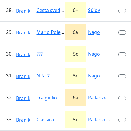
28.
Cesta svedkov liehovových
6+
Súľov
Branik
29.
Mario Polenta
6a
Nago
Branik
30.
???
5c
Nago
Branik
31.
N.N. 7
5c
Nago
Branik
32.
Fra giulio
6a
Pallanzeno
Branik
33.
Classica
5c
Pallanzeno
Branik