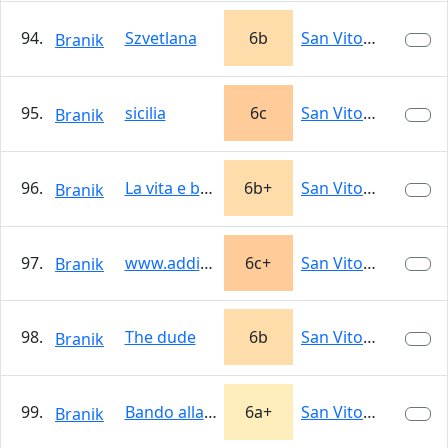
94.
Szvetlana
6b
San Vito Lo Capo
Branik
95.
sicilia
6c
San Vito Lo Capo
Branik
96.
La vita e bella
6b+
San Vito Lo Capo
Branik
97.
www.addiopizzo
6c+
San Vito Lo Capo
Branik
98.
The dude
6b
San Vito Lo Capo
Branik
99.
Bando alla Ciancio
6a+
San Vito Lo Capo
Branik