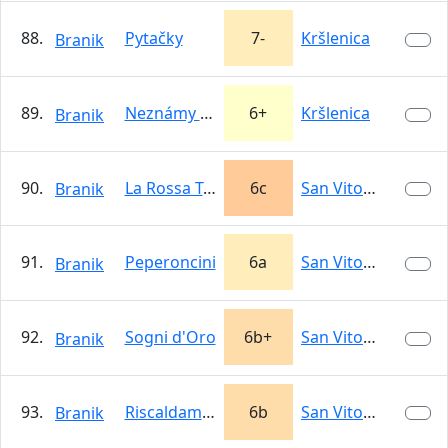
88.
Pytačky
7-
Kršlenica
Branik
89.
Neznámy sokolík
6+
Kršlenica
Branik
90.
La Rossa Tue
6c
San Vito Lo Capo
Branik
91.
Peperoncini
6a
San Vito Lo Capo
Branik
92.
Sogni d'Oro
6b+
San Vito Lo Capo
Branik
93.
Riscaldamento Lento
6b
San Vito Lo Capo
Branik