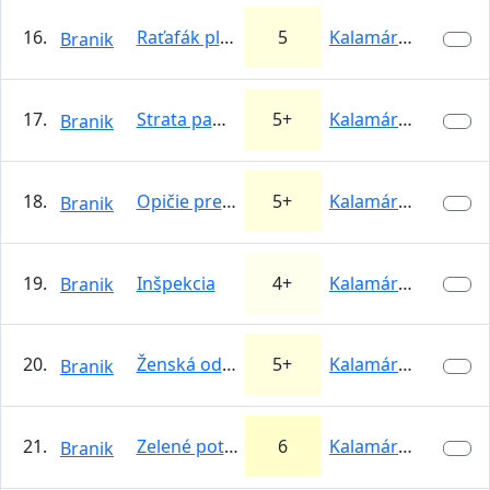
16.
Raťafák plachta
5
Kalamárka
Branik
17.
Strata pamäti
5+
Kalamárka
Branik
18.
Opičie previsy
5+
Kalamárka
Branik
19.
Inšpekcia
4+
Kalamárka
Branik
20.
Ženská odvaha
5+
Kalamárka
Branik
21.
Zelené potešenie
6
Kalamárka
Branik