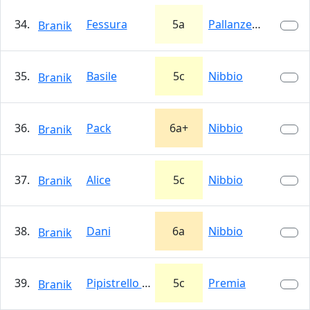
34.
Fessura
5a
Pallanzeno
Branik
35.
Basile
5c
Nibbio
Branik
36.
Pack
6a+
Nibbio
Branik
37.
Alice
5c
Nibbio
Branik
38.
Dani
6a
Nibbio
Branik
39.
Pipistrello nero
5c
Premia
Branik