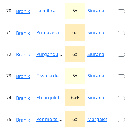
70.
La mitica
5+
Siurana
Branik
71.
Primavera
6a
Siurana
Branik
72.
Purgandus populus L1
6a
Siurana
Branik
73.
Fissura del Cargol
5+
Siurana
Branik
74.
El cargolet
6a+
Siurana
Branik
75.
Per molts anys
6a
Margalef
Branik