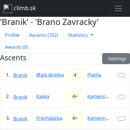
climb.sk
'Branik' - 'Brano Zavracky'
Profile
Ascents (722)
Statistics
Awards (0)
Ascents
Settings
1.
Malá diretka
4
Platňa
Branik
2.
Kavka
4+
Kamenné srdce
Branik
3.
Prechádzka
4+
Kamenné srdce
Branik