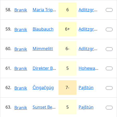
58.
Maria Trippel Weg
6
Adlitzgräben
Branik
59.
Blaubauch
6+
Adlitzgräben
Branik
60.
Mimmelitt
6-
Adlitzgräben
Branik
61.
Direkter Bergfreundesteig
5
Hohewand
Branik
62.
Čingačgúg
7-
Pajštún
Branik
63.
Sunset Beach
5
Pajštún
Branik