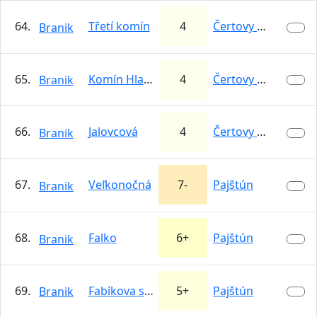
64.
Třetí komín
4
Čertovy stěny u…
Branik
65.
Komín Hlaďas
4
Čertovy stěny u…
Branik
66.
Jalovcová
4
Čertovy stěny u…
Branik
67.
Veľkonočná
7-
Pajštún
Branik
68.
Falko
6+
Pajštún
Branik
69.
Fabíkova stienka
5+
Pajštún
Branik