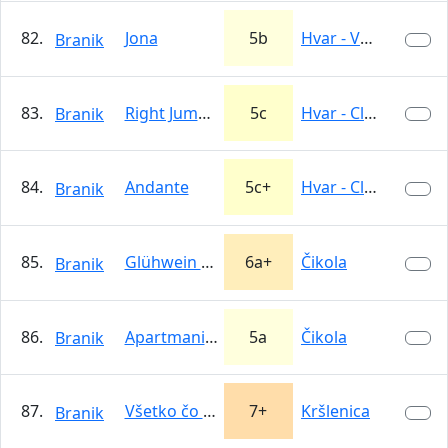
82.
Jona
5b
Hvar - Velika…
Branik
83.
Right Jumper
5c
Hvar - Clifbase
Branik
84.
Andante
5c+
Hvar - Clifbase
Branik
85.
Glühwein Grinch
6a+
Čikola
Branik
86.
Apartmani Tetlo
5a
Čikola
Branik
87.
Všetko čo mam rád
7+
Kršlenica
Branik