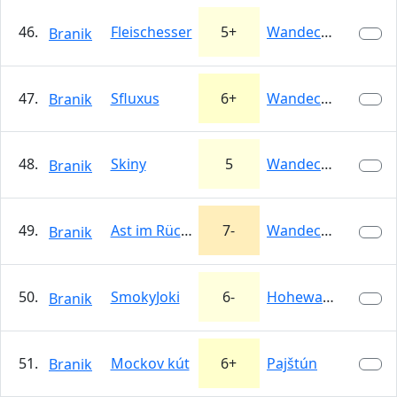
46.
Fleischesser
5+
Wandeck…
Branik
47.
Sfluxus
6+
Wandeck…
Branik
48.
Skiny
5
Wandeck…
Branik
49.
Ast im Rücken
7-
Wandeck…
Branik
50.
SmokyJoki
6-
Hohewand
Branik
51.
Mockov kút
6+
Pajštún
Branik