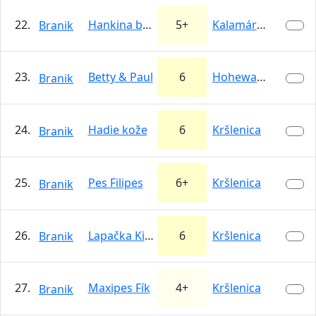
22.
Hankina bruškom
5+
Kalamárka
Branik
23.
Betty & Paul
6
Hohewand
Branik
24.
Hadie kože
6
Kršlenica
Branik
25.
Pes Filipes
6+
Kršlenica
Branik
26.
Lapačka Kira
6
Kršlenica
Branik
27.
Maxipes Fík
4+
Kršlenica
Branik